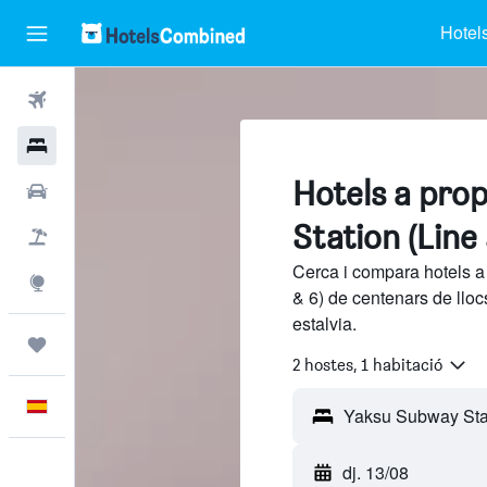
Hotel
Vols
Hotels
Hotels a pro
Cotxes
Station (Line 
Vol+hotel
Cerca i compara hotels a
Explore
& 6) de centenars de llo
estalvia.
Viatges
2 hostes, 1 habitació
Català
dj. 13/08