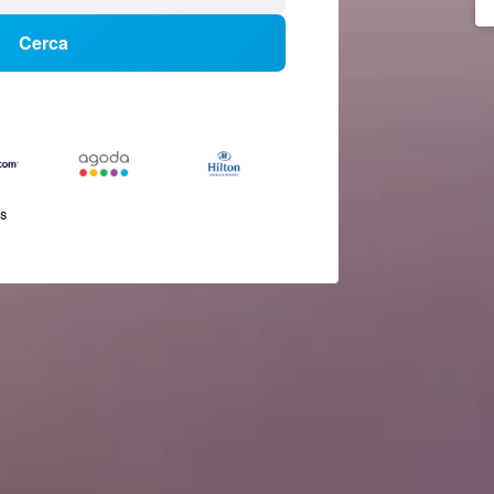
Cerca
és