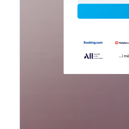
...i m