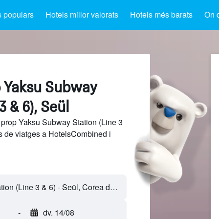
s populars
Hotels millor valorats
Hotels més barats
On 
p Yaksu Subway
3 & 6), Seül
 prop Yaksu Subway Station (Line 3
cs de viatges a HotelsCombined i
-
dv. 14/08