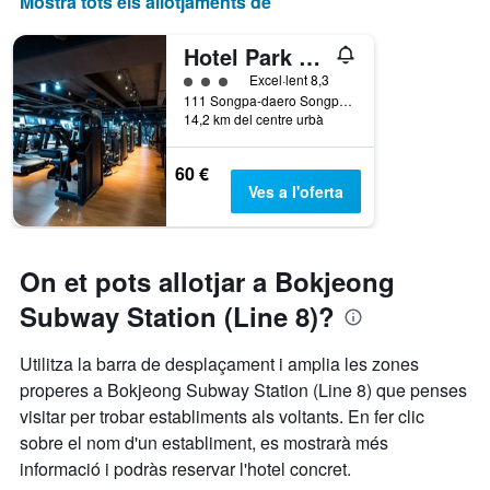
Mostra tots els allotjaments de
Hotel Park Habio
Categoria 3
Excel·lent 8,3
111 Songpa-daero Songpa-gu, Seül, Corea del Sud
14,2 km del centre urbà
60 €
Ves a l'oferta
On et pots allotjar a Bokjeong
Subway Station (Line 8)?
Utilitza la barra de desplaçament i amplia les zones
properes a Bokjeong Subway Station (Line 8) que penses
visitar per trobar establiments als voltants. En fer clic
sobre el nom d'un establiment, es mostrarà més
informació i podràs reservar l'hotel concret.