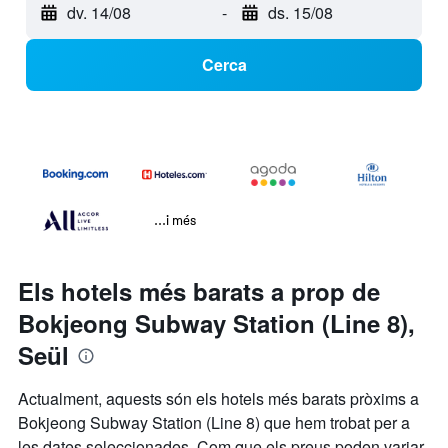
dv. 14/08
-
ds. 15/08
Cerca
...i més
Els hotels més barats a prop de
Bokjeong Subway Station (Line 8),
Seül
Actualment, aquests són els hotels més barats pròxims a
Bokjeong Subway Station (Line 8) que hem trobat per a
les dates seleccionades. Com que els preus poden variar