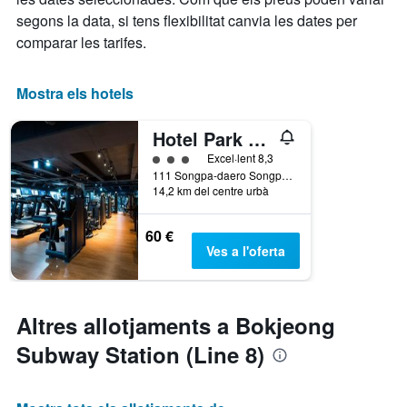
segons la data, si tens flexibilitat canvia les dates per
comparar les tarifes.
Mostra els hotels
Hotel Park Habio
Categoria 3
Excel·lent 8,3
111 Songpa-daero Songpa-gu, Seül, Corea del Sud
14,2 km del centre urbà
60 €
Ves a l'oferta
Altres allotjaments a Bokjeong
Subway Station (Line 8)