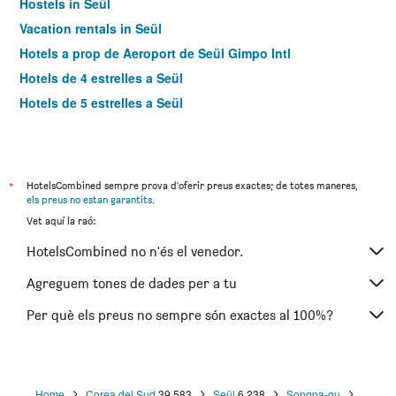
Hostels in Seül
Vacation rentals in Seül
Hotels a prop de Aeroport de Seül Gimpo Intl
Hotels de 4 estrelles a Seül
Hotels de 5 estrelles a Seül
*
HotelsCombined sempre prova d'oferir preus exactes; de totes maneres,
els preus no estan garantits
.
Vet aquí la raó:
HotelsCombined no n'és el venedor.
Agreguem tones de dades per a tu
Per què els preus no sempre són exactes al 100%?
Home
Corea del Sud
39.583
Seül
6.238
Songpa-gu