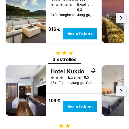
5 estrelles
Excel·lent
9,3
249, Dongho-ro, Jung-gu, Seül, Corea del Sud
316 €
Ves a l'oferta
3 estrelles
3 estrelles
Hotel Kukdo
3 estrelles
Excel·lent 8,5
164, Eulji-ro, Jung-gu, Seül, Corea del Sud
106 €
Ves a l'oferta
2 estrelles