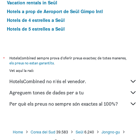
Vacation rentals in Seül
Hotels a prop de Aeroport de Seül Gimpo Intl
Hotels de 4 estrelles a Seül
Hotels de 5 estrelles a Seül
*
HotelsCombined sempre prova d'oferir preus exactes; de totes maneres,
els preus no estan garantits
.
Vet aquí la raó:
HotelsCombined no n'és el venedor.
Agreguem tones de dades per a tu
Per què els preus no sempre són exactes al 100%?
Home
Corea del Sud
39.583
Seül
6.240
Jongno-gu