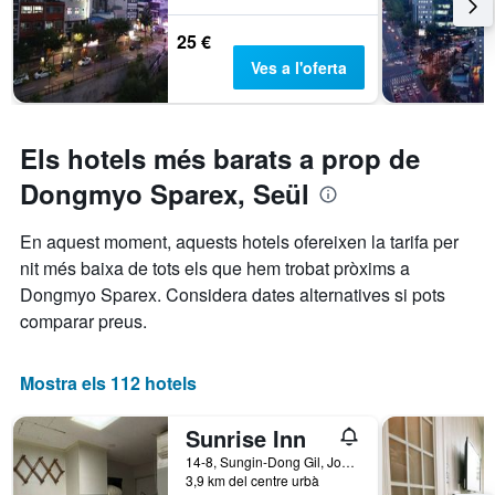
25 €
Ves a l'oferta
Els hotels més barats a prop de
Dongmyo Sparex, Seül
En aquest moment, aquests hotels ofereixen la tarifa per
nit més baixa de tots els que hem trobat pròxims a
Dongmyo Sparex. Considera dates alternatives si pots
comparar preus.
Mostra els 112 hotels
Sunrise Inn
14-8, Sungin-Dong Gil, Jongno-gu, Seül, Corea del Sud
3,9 km del centre urbà