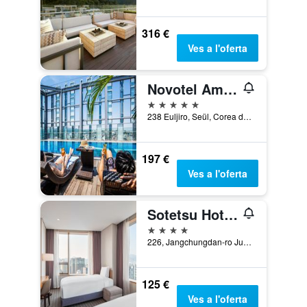
316 €
Ves a l'oferta
Novotel Ambassador Seoul Dongdaemun Hotels & Residences
5 estrelles
238 Euljiro, Seül, Corea del Sud
197 €
Ves a l'oferta
Sotetsu Hotels The Splaisir Seoul Dongdaemun
4 estrelles
226, Jangchungdan-ro Jung-gu, Seül, Corea del Sud
125 €
Ves a l'oferta