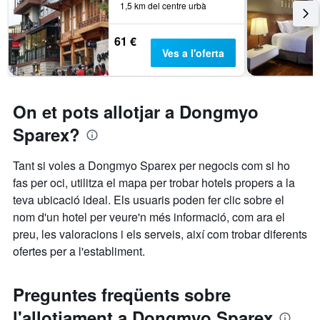
1,5 km del centre urbà
61 €
Ves a l'oferta
On et pots allotjar a Dongmyo
Sparex?
Tant si voles a Dongmyo Sparex per negocis com si ho
fas per oci, utilitza el mapa per trobar hotels propers a la
teva ubicació ideal. Els usuaris poden fer clic sobre el
nom d'un hotel per veure'n més informació, com ara el
preu, les valoracions i els serveis, així com trobar diferents
ofertes per a l'establiment.
Preguntes freqüents sobre
l'allotjament a Dongmyo Sparex