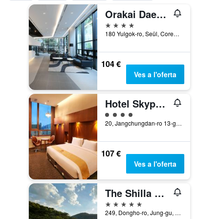
Orakai Daehakro Hotel, BW Signature Collection
4 estrelles
180 Yulgok-ro, Seül, Corea del Sud
104 €
Ves a l'oferta
Hotel Skypark Kingstown Dongdaemun Branch
Categoria 4
20, Jangchungdan-ro 13-gil, Jung-gu, Seül, Corea del Sud
107 €
Ves a l'oferta
The Shilla Seoul
5 estrelles
249, Dongho-ro, Jung-gu, Seül, Corea del Sud