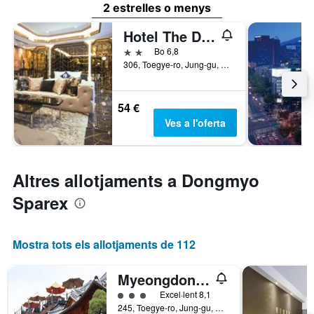
2 estrelles o menys
Hotel The Designers Dongdaemun
2 estrelles
Bo 6,8
306, Toegye-ro, Jung-gu, Seül, Corea del Sud
54 €
Ves a l'oferta
Altres allotjaments a Dongmyo
Sparex
Mostra tots els allotjaments de 112
Myeongdong Merlin Hotel
Categoria 3
Excel·lent 8,1
245, Toegye-ro, Jung-gu, Seül, Corea del Sud