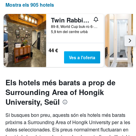
Mostra els 905 hotels
Twin Rabbit Guesthouse
89-8, World Cup buk-ro 6-gil, Mapo-gu, Seül, Corea del Sud
5,9 km del centre urbà
44 €
Ves a l'oferta
Els hotels més barats a prop de
Surrounding Area of Hongik
University, Seül
Si busques bon preu, aquests són els hotels més barats
pròxims a Surrounding Area of Hongik University per a les
dates seleccionades. Els preus normalment fluctuaran en