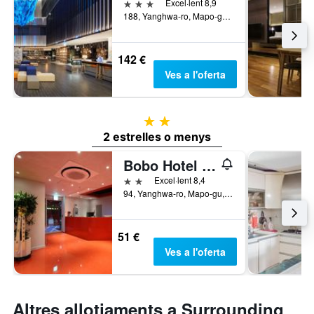
3 estrelles
Excel·lent 8,9
188, Yanghwa-ro, Mapo-gu, Seül, Corea del Sud
142 €
Ves a l'oferta
2 estrelles
2 estrelles o menys
Bobo Hotel Hongdae
2 estrelles
Excel·lent 8,4
94, Yanghwa-ro, Mapo-gu, Seül, Corea del Sud
51 €
Ves a l'oferta
Altres allotjaments a Surrounding