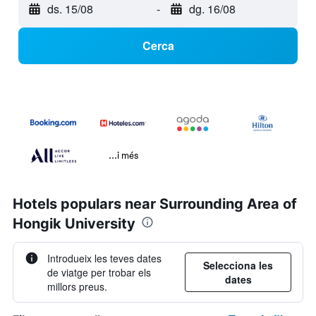
ds. 15/08
-
dg. 16/08
Cerca
...i més
Hotels populars near Surrounding Area of
Hongik University
Introdueix les teves dates
Selecciona les
de viatge per trobar els
dates
millors preus.