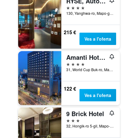
RYSE, Autograph Collection
4 estrelles
130, Yanghwa-ro, Mapo-gu, Seül, Corea del Sud
215 €
Ves a l'oferta
Amanti Hotel Seoul Hongdae
4 estrelles
31, World Cup Buk-ro, Mapo-gu, Seül, Corea del Sud
122 €
Ves a l'oferta
9 Brick Hotel
3 estrelles
32, Hongik-ro 5-gil, Mapo-gu, Seül, Corea del Sud