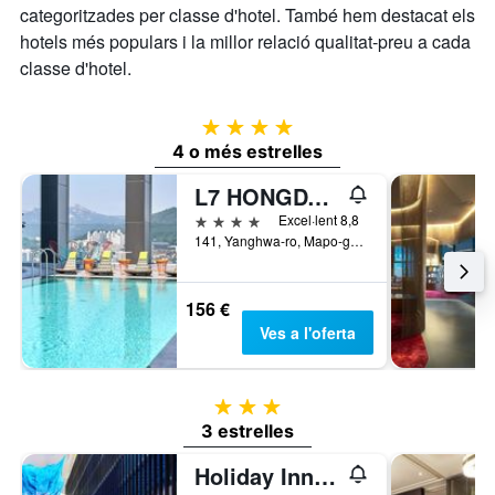
categoritzades per classe d'hotel. També hem destacat els
hotels més populars i la millor relació qualitat-preu a cada
classe d'hotel.
4 estrelles
4 o més estrelles
L7 HONGDAE by LOTTE
4 estrelles
Excel·lent 8,8
141, Yanghwa-ro, Mapo-gu, Seül, Corea del Sud
156 €
Ves a l'oferta
3 estrelles
3 estrelles
Holiday Inn Express Seoul Hongdae By IHG