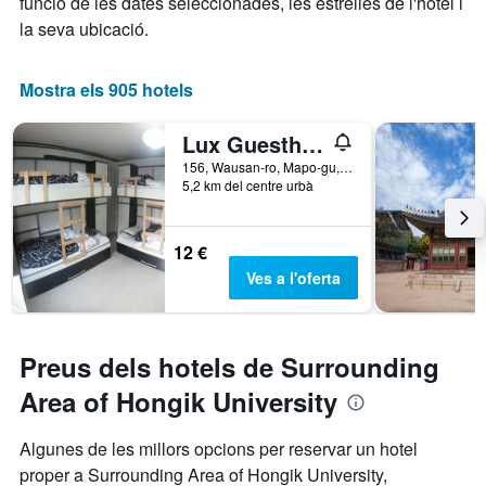
funció de les dates seleccionades, les estrelles de l'hotel i
la seva ubicació.
Mostra els 905 hotels
Lux Guesthouse
156, Wausan-ro, Mapo-gu, Seül, Corea del Sud
5,2 km del centre urbà
12 €
Ves a l'oferta
Preus dels hotels de Surrounding
Area of Hongik University
Algunes de les millors opcions per reservar un hotel
proper a Surrounding Area of Hongik University,