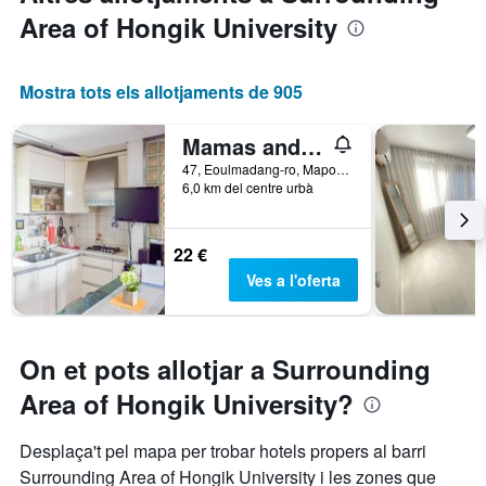
Area of Hongik University
Mostra tots els allotjaments de 905
Mamas and Papas Guesthouse and Apartments in Seoul
47, Eoulmadang-ro, Mapo-gu, Seül, Corea del Sud
6,0 km del centre urbà
22 €
Ves a l'oferta
On et pots allotjar a Surrounding
Area of Hongik University?
Desplaça't pel mapa per trobar hotels propers al barri
Surrounding Area of Hongik University i les zones que