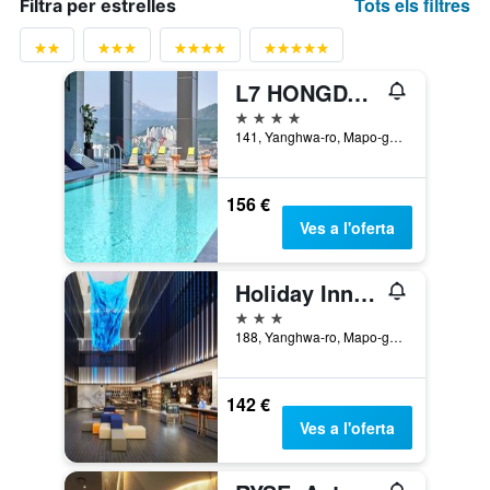
Tots els filtres
Filtra per estrelles
L7 HONGDAE by LOTTE
4 estrelles
141, Yanghwa-ro, Mapo-gu, Seül, Corea del Sud
156 €
Ves a l'oferta
Holiday Inn Express Seoul Hongdae By IHG
3 estrelles
188, Yanghwa-ro, Mapo-gu, Seül, Corea del Sud
142 €
Ves a l'oferta