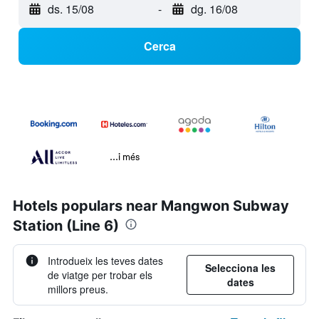
ds. 15/08
-
dg. 16/08
Cerca
...i més
Hotels populars near Mangwon Subway
Station (Line 6)
Introdueix les teves dates
Selecciona les
de viatge per trobar els
dates
millors preus.