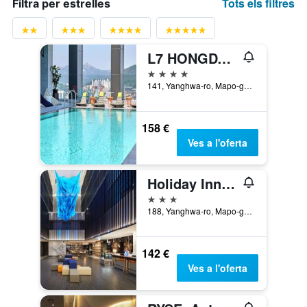
Tots els filtres
Filtra per estrelles
L7 HONGDAE by LOTTE
4 estrelles
141, Yanghwa-ro, Mapo-gu, Seül, Corea del Sud
158 €
Ves a l'oferta
Holiday Inn Express Seoul Hongdae By IHG
3 estrelles
188, Yanghwa-ro, Mapo-gu, Seül, Corea del Sud
142 €
Ves a l'oferta