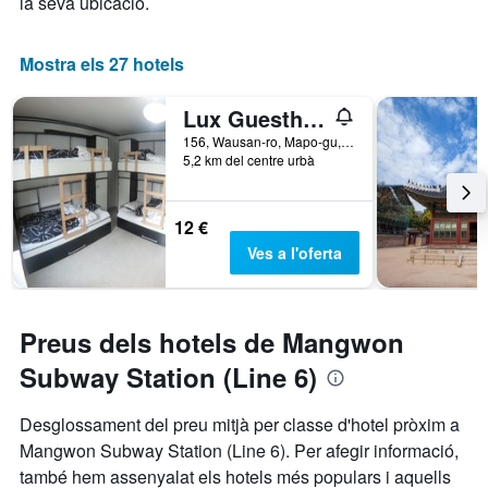
la seva ubicació.
Mostra els 27 hotels
Lux Guesthouse
156, Wausan-ro, Mapo-gu, Seül, Corea del Sud
5,2 km del centre urbà
12 €
Ves a l'oferta
Preus dels hotels de Mangwon
Subway Station (Line 6)
Desglossament del preu mitjà per classe d'hotel pròxim a
Mangwon Subway Station (Line 6). Per afegir informació,
també hem assenyalat els hotels més populars i aquells