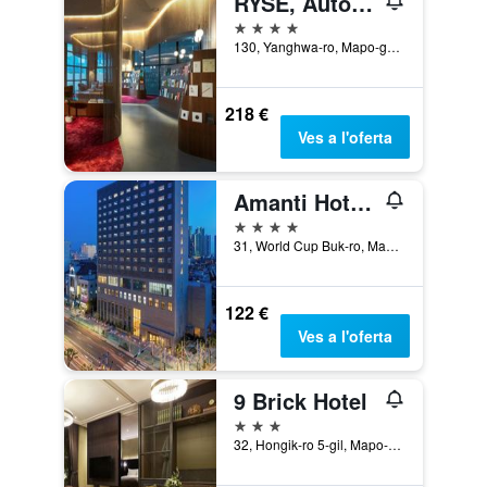
RYSE, Autograph Collection
4 estrelles
130, Yanghwa-ro, Mapo-gu, Seül, Corea del Sud
218 €
Ves a l'oferta
Amanti Hotel Seoul Hongdae
4 estrelles
31, World Cup Buk-ro, Mapo-gu, Seül, Corea del Sud
122 €
Ves a l'oferta
9 Brick Hotel
3 estrelles
32, Hongik-ro 5-gil, Mapo-gu, Seül, Corea del Sud