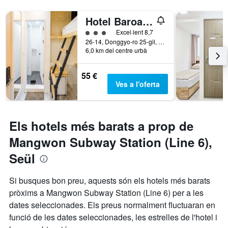
Hotel Baroato 2nd
Categoria 3
Excel·lent 8,7
26-14, Donggyo-ro 25-gil, Mapo-gu, Seül, Corea del Sud
6,0 km del centre urbà
55 €
Ves a l'oferta
Els hotels més barats a prop de
Mangwon Subway Station (Line 6),
Seül
Si busques bon preu, aquests són els hotels més barats
pròxims a Mangwon Subway Station (Line 6) per a les
dates seleccionades. Els preus normalment fluctuaran en
funció de les dates seleccionades, les estrelles de l'hotel i