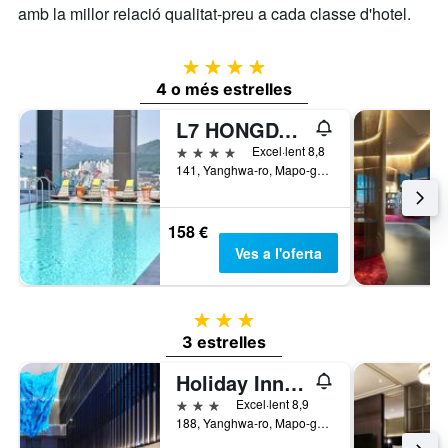
amb la millor relació qualitat-preu a cada classe d'hotel.
4 estrelles
4 o més estrelles
L7 HONGDAE by LOTTE
4 estrelles
Excel·lent 8,8
141, Yanghwa-ro, Mapo-gu, Seül, Corea del Sud
158 €
Ves a l'oferta
3 estrelles
3 estrelles
Holiday Inn Express Seoul Hongdae By IHG
3 estrelles
Excel·lent 8,9
188, Yanghwa-ro, Mapo-gu, Seül, Corea del Sud