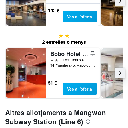
142 €
Ves a l'oferta
2 estrelles
2 estrelles o menys
Bobo Hotel Hongdae
2 estrelles
Excel·lent 8,4
94, Yanghwa-ro, Mapo-gu, Seül, Corea del Sud
51 €
Ves a l'oferta
Altres allotjaments a Mangwon
Subway Station (Line 6)