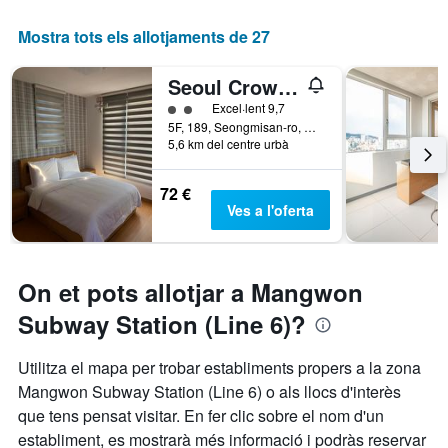
Mostra tots els allotjaments de 27
Seoul Crown 88 Guest House - Foreign Guests Only
Categoria 2
Excel·lent 9,7
5F, 189, Seongmisan-ro, Mapo-gu, Seül, Corea del Sud
5,6 km del centre urbà
72 €
Ves a l'oferta
On et pots allotjar a Mangwon
Subway Station (Line 6)?
Utilitza el mapa per trobar establiments propers a la zona
Mangwon Subway Station (Line 6) o als llocs d'interès
que tens pensat visitar. En fer clic sobre el nom d'un
establiment, es mostrarà més informació i podràs reservar