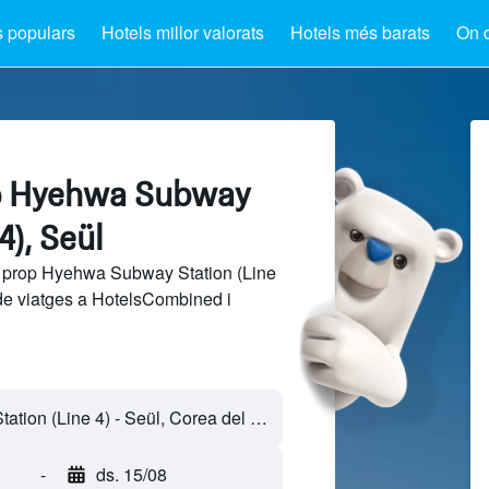
s populars
Hotels millor valorats
Hotels més barats
On 
op Hyehwa Subway
4), Seül
a prop Hyehwa Subway Station (Line
 de viatges a HotelsCombined i
-
ds. 15/08