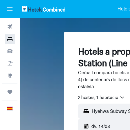
Hotel
Vols
Hotels
Hotels a pr
Cotxes
Station (Line 
Vol+hotel
Cerca i compara hotels 
Explore
4) de centenars de llocs
estalvia.
Viatges
2 hostes, 1 habitació
Català
dv. 14/08