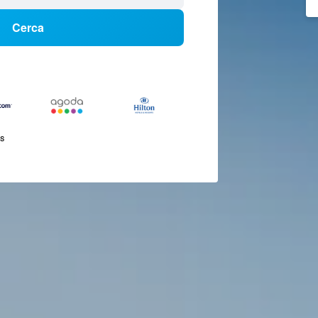
Cerca
és