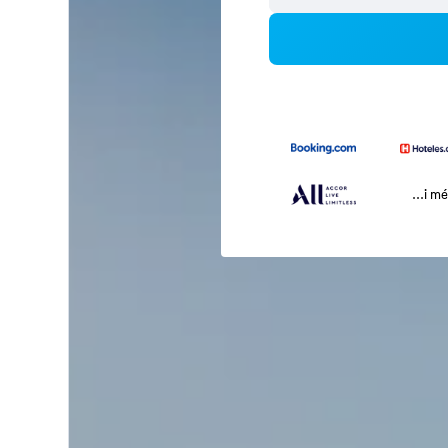
...i m