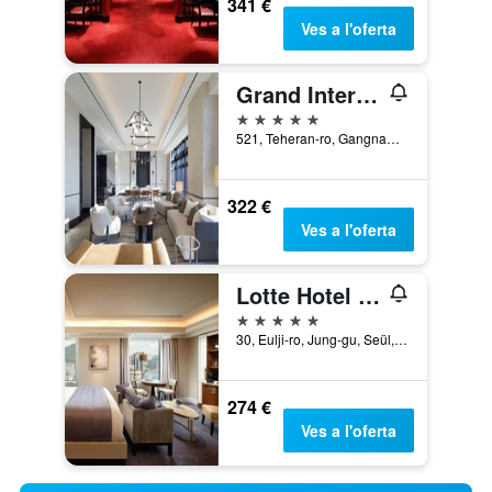
341 €
Ves a l'oferta
Grand Intercontinental Seoul Parnas
5 estrelles
521, Teheran-ro, Gangnam-gu, Seül, Corea del Sud
322 €
Ves a l'oferta
Lotte Hotel Seoul
5 estrelles
30, Eulji-ro, Jung-gu, Seül, Corea del Sud
274 €
Ves a l'oferta