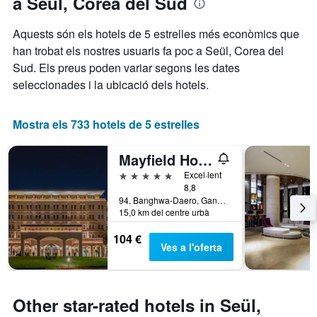
a Seül, Corea del Sud
estrelles.
de
El
l'estada
Aquests són els hotels de 5 estrelles més econòmics que
gràfic
El
han trobat els nostres usuaris fa poc a Seül, Corea del
té
gràfic
1
Sud. Els preus poden variar segons les dates
té
eix
1
seleccionades i la ubicació dels hotels.
Y
eix
que
X
mostra
que
Mostra els 733 hotels de 5 estrelles
el
mostra
preu
el
Mayfield Hotel & Resort Seoul
mitjà
nombre
d'una
de
5 estrelles
Excel·lent
habitació
dies
8,8
per
94, Banghwa-Daero, Gangseo-gu, Seül, Corea del Sud
abans
a
15,0 km del centre urbà
de
aquest
l'estada
104 €
cap
El
Ves a l'oferta
de
gràfic
setmana,
té
trobat
1
en
eix
Other star-rated hotels in Seül,
els
Y