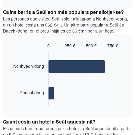
mesos.
interactive
mostra
chart
El
el
Quins barris a Seül són més populars per allotjar-se?
gràfic
preu
Les persones que visiten Seül solen allotjar-se a Nonhyeon-dong,
té
mitjà
on un hotel costa uns 662 €/nit. Un altre barri popular a Seül és
1
d'una
eix
Daechi-dong, on el preu mitjà és de 66 €/nit per a un hotel.
habitació
Y
cada
que
dia
0
250 €
500 €
750 €
mostra
Bar
de
Chart
el
graphic.
chart
la
preu
with
setmana
mitjà
2
Nonhyeon-dong
El
bars.
d'una
gràfic
habitació
té
El
1
següent
eix
Daechi-dong
quadre
X
mostra
que
End
el
of
mostra
preu
interactive
els
mitjà
chart
dies
Quant costa un hotel a Seül aquesta nit?
d'una
de
habitació
Els usuaris han trobat preus per a hotels a Seül aquesta nit a partir
la
als
de 9 €, que pugen fins a un cost mitjà de 183 €, basat en les