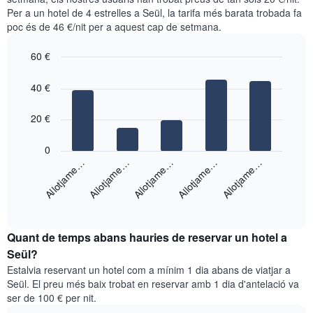
mostra
segons
Per a un hotel de 4 estrelles a Seül, la tarifa més barata trobada fa
que
les
poc és de 46 €/nit per a aquest cap de setmana.
mostren
cerques
els
dels
barris
60 €
últims
més
3
Bar
Chart
populars
graphic.
dies,
chart
40 €
with
agregat
5
per
bars.
20 €
puntuació
d'estrelles
El
0
El
següent
Allotjame…
Allotjame…
Allotjame…
Allotjame…
Allotjame…
gràfic
gràfic
té
mostra
1
End
el
eix
of
preu
interactive
X
mitjà
chart
que
Quant de temps abans hauries de reservar un hotel a
d'una
mostra
habitació
Seül?
les
per
categories
Estalvia reservant un hotel com a mínim 1 dia abans de viatjar a
a
d'hotels
Seül. El preu més baix trobat en reservar amb 1 dia d'antelació va
aquest
per
ser de 100 € per nit.
cap
estrelles.