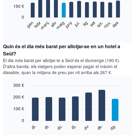
with
150 €
12
bars.
0
El
gen
febr
març
abr
maig
juny
jul.
ag
set
oct.
nov.
des
següent
End
of
gràfic
interactive
mostra
chart
el
Quin és el dia més barat per allotjar-se en un hotel a
preu
Seül?
mitjà
El dia més barat per allotjar-te a Seül és el diumenge (190 €).
d'una
D'altra banda, els viatgers poden esperar pagar el màxim el
habitació
dissabte, quan la mitjana de preu per nit arriba als 267 €.
per
mesos
300 €
El
gràfic
Bar
Chart
graphic.
200 €
té
chart
with
1
7
eix
100 €
bars.
X
que
0
El
mostra
dc.
dj.
dv.
ds.
dg.
dl.
dt.
següent
End
els
of
quadre