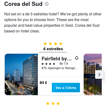
que
Corea del Sud
darrers
mostra
3
el
Not set on a de 5 estrelles hotel? We’ve got plenty of other
dies
preu
options for you to choose from. These are the most
mitjà
d'una
popular and best value properties in Seül, Corea del Sud
habitació
based on hotel class.
4 estrelles
4 estrelles
Fairfield by Marriott Seoul
Categoria 4
Bo 7,9
870, Gyeongin-ro Yeongdeungpo-gu, Seül, Corea del Sud
84 €
Ves a l'oferta
3 estrelles