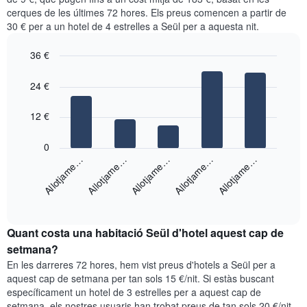
setmana.
barris
cerques de les últimes 72 hores. Els preus comencen a partir de
El
més
30 € per a un hotel de 4 estrelles a Seül per a aquesta nit.
gràfic
populars
té
El
36 €
1
gràfic
eix
Bar
Chart
té
graphic.
chart
Y
24 €
1
with
que
eix
5
mostra
X
bars.
12 €
el
que
preu
mostra
El
0
mitjà
el
següent
Allotjame…
Allotjame…
Allotjame…
Allotjame…
Allotjame…
d'una
preu
gràfic
habitació
mitjà
mostra
d'una
End
el
of
habitació
preu
interactive
El
mitjà
chart
gràfic
Quant costa una habitació Seül d'hotel aquest cap de
d'una
té
habitació
setmana?
1
per
En les darreres 72 hores, hem vist preus d'hotels a Seül per a
eix
a
aquest cap de setmana per tan sols 15 €/nit. Si estàs buscant
Y
aquesta
específicament un hotel de 3 estrelles per a aquest cap de
que
nit
setmana, els nostres usuaris han trobat preus de tan sols 20 €/nit.