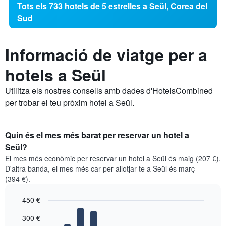
Tots els 733 hotels de 5 estrelles a Seül, Corea del
Sud
Informació de viatge per a
hotels a Seül
Utilitza els nostres consells amb dades d'HotelsCombined
per trobar el teu pròxim hotel a Seül.
Quin és el mes més barat per reservar un hotel a
Seül?
El mes més econòmic per reservar un hotel a Seül és maig (207 €).
D'altra banda, el mes més car per allotjar-te a Seül és març
(394 €).
450 €
Bar
Chart
300 €
graphic.
chart