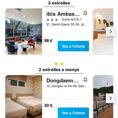
3 estrelles
ibis Ambassador Seoul Insadong
3 estrelles
Excel·lent 8,7
31, Samil-Daero 30-Gil, Jongno-gu, Seül, Corea del Sud
98 €
Ves a l'oferta
2 estrelles
2 estrelles o menys
Dongdaemun Hwashin Hostel
15, Dongho-ro 34-Gil, Seül, Corea del Sud
30 €
Ves a l'oferta