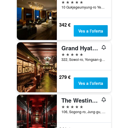
5 estrelles
10 Gukjegeumyung-ro Yeouido, Seül, Corea del Sud
342 €
Ves a l'oferta
Grand Hyatt Seoul
5 estrelles
322, Sowol-ro, Yongsan-gu, Seül, Corea del Sud
279 €
Ves a l'oferta
The Westin Josun Seoul
5 estrelles
106, Sogong-ro, Jung-gu, Seül, Corea del Sud