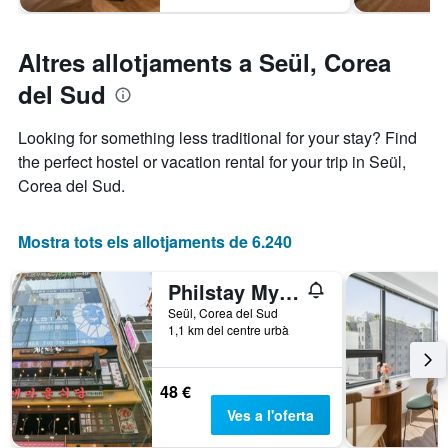
Altres allotjaments a Seül, Corea
del Sud
Looking for something less traditional for your stay? Find
the perfect hostel or vacation rental for your trip in Seül,
Corea del Sud.
Mostra tots els allotjaments de 6.240
Philstay Myeongdong Station
Seül, Corea del Sud
1,1 km del centre urbà
48 €
Ves a l'oferta