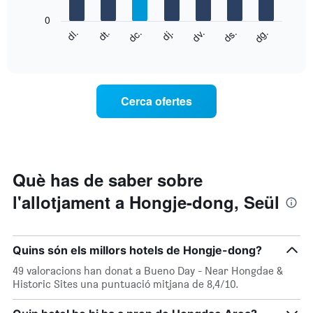
X
que
0
El
mostra
dg.
dj.
dl.
dv.
dt.
ds.
dc.
següent
End
els
of
quadre
mesos.
interactive
mostra
chart
El
el
gràfic
preu
té
Cerca ofertes
mitjà
1
d'una
eix
habitació
Y
cada
que
dia
mostra
de
Què has de saber sobre
el
la
preu
l'allotjament a Hongje-dong, Seül
setmana
mitjà
El
d'una
gràfic
habitació
té
Quins són els millors hotels de Hongje-dong?
1
eix
49 valoracions han donat a Bueno Day - Near Hongdae &
X
Historic Sites una puntuació mitjana de 8,4/10.
que
mostra