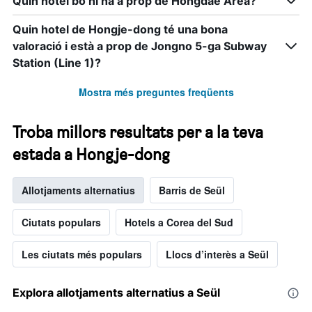
Quin hotel bo hi ha a prop de Hongdae Area?
els
dies
Quin hotel de Hongje-dong té una bona
de
la
valoració i està a prop de Jongno 5-ga Subway
setmana.
Station (Line 1)?
El
gràfic
Mostra més preguntes freqüents
té
1
eix
Troba millors resultats per a la teva
Y
que
estada a Hongje-dong
mostra
el
Allotjaments alternatius
Barris de Seül
preu
mitjà
d'una
Ciutats populars
Hotels a Corea del Sud
habitació
Les ciutats més populars
Llocs d’interès a Seül
Explora allotjaments alternatius a Seül