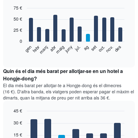
75 €
Bar
Chart
50 €
graphic.
chart
with
25 €
12
bars.
0
El
febr
maig
ag
nov.
gen
abr
jul.
oct.
març
juny
set
des
següent
End
of
gràfic
interactive
mostra
chart
el
Quin és el dia més barat per allotjar-se en un hotel a
preu
Hongje-dong?
mitjà
El dia més barat per allotjar-te a Hongje-dong és el dimecres
d'una
(16 €). D'altra banda, els viatgers poden esperar pagar el màxim el
habitació
dimarts, quan la mitjana de preu per nit arriba als 36 €.
per
mesos
45 €
El
gràfic
Bar
Chart
graphic.
30 €
té
chart
with
1
7
eix
15 €
bars.