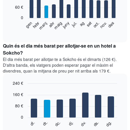
with
60 €
12
bars.
0
El
gen
febr
març
abr
maig
juny
jul.
ag
set
oct.
nov.
des
següent
End
of
gràfic
interactive
mostra
chart
el
Quin és el dia més barat per allotjar-se en un hotel a
preu
Sokcho?
mitjà
El dia més barat per allotjar-te a Sokcho és el dimarts (126 €).
d'una
D'altra banda, els viatgers poden esperar pagar el màxim el
habitació
divendres, quan la mitjana de preu per nit arriba als 179 €.
per
mesos
240 €
El
gràfic
Bar
Chart
graphic.
160 €
té
chart
with
1
7
eix
80 €
bars.
X
que
0
El
mostra
dc.
dj.
dv.
ds.
dg.
dl.
dt.
següent
End
els
of