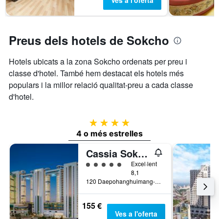
Ves a l'oferta
Preus dels hotels de Sokcho
Hotels ubicats a la zona Sokcho ordenats per preu i
classe d'hotel. També hem destacat els hotels més
populars i la millor relació qualitat-preu a cada classe
d'hotel.
4 estrelles
4 o més estrelles
Cassia Sokcho
Categoria 5
Excel·lent
8,1
120 Daepohanghuimang-Gil, Sokcho, Corea del Sud
155 €
Ves a l'oferta