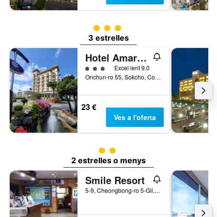
Categoria 3
3 estrelles
Hotel Amaranth
Categoria 3
Excel·lent 9,0
Onchun-ro 55, Sokcho, Corea del Sud
23 €
Ves a l'oferta
Categoria 2
2 estrelles o menys
Smile Resort
5-9, Cheongbong-ro 5-Gil, Sokcho, Corea del Sud