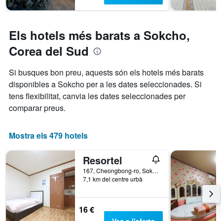
gràfic
setmana,
té
trobat
1
en
eix
Els hotels més barats a Sokcho,
els
Y
que
Corea del Sud
darrers
mostra
3
el
Si busques bon preu, aquests són els hotels més barats
dies
preu
disponibles a Sokcho per a les dates seleccionades. Si
mitjà
d'una
tens flexibilitat, canvia les dates seleccionades per
habitació
comparar preus.
Mostra els 479 hotels
Resortel
167, Cheongbong-ro, Sokcho, Corea del Sud
7,1 km del centre urbà
16 €