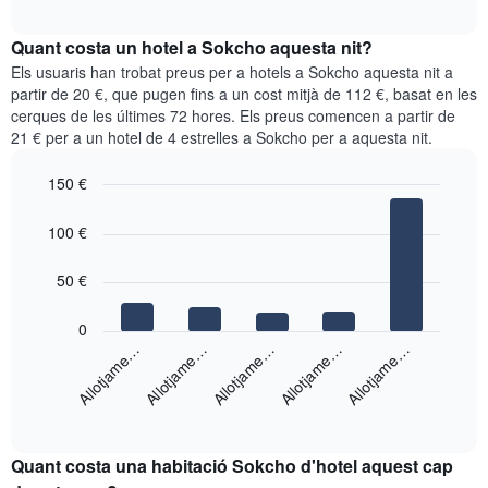
quadre
mesos.
interactive
mostra
chart
El
el
Quant costa un hotel a Sokcho aquesta nit?
gràfic
preu
Els usuaris han trobat preus per a hotels a Sokcho aquesta nit a
té
mitjà
partir de 20 €, que pugen fins a un cost mitjà de 112 €, basat en les
1
d'una
eix
cerques de les últimes 72 hores. Els preus comencen a partir de
habitació
Y
21 € per a un hotel de 4 estrelles a Sokcho per a aquesta nit.
cada
que
dia
mostra
150 €
de
el
Bar
la
Chart
preu
graphic.
chart
setmana
100 €
mitjà
with
El
d'una
5
gràfic
bars.
50 €
habitació
té
1
El
0
eix
següent
Allotjame…
Allotjame…
Allotjame…
Allotjame…
Allotjame…
X
gràfic
que
mostra
mostra
End
el
els
of
preu
interactive
dies
mitjà
chart
de
Quant costa una habitació Sokcho d'hotel aquest cap
d'una
la
habitació