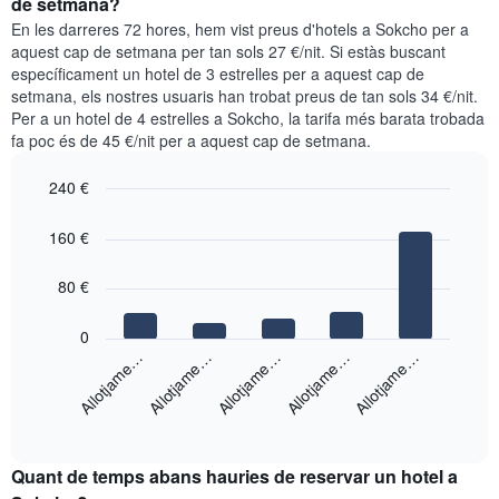
de setmana?
setmana.
per
En les darreres 72 hores, hem vist preus d'hotels a Sokcho per a
El
a
aquest cap de setmana per tan sols 27 €/nit. Si estàs buscant
gràfic
aquesta
específicament un hotel de 3 estrelles per a aquest cap de
té
nit
setmana, els nostres usuaris han trobat preus de tan sols 34 €/nit.
1
segons
eix
Per a un hotel de 4 estrelles a Sokcho, la tarifa més barata trobada
les
Y
fa poc és de 45 €/nit per a aquest cap de setmana.
cerques
que
dels
mostra
240 €
últims
el
3
Bar
Chart
preu
graphic.
dies,
chart
160 €
mitjà
with
agregat
d'una
5
per
bars.
80 €
habitació
puntuació
d'estrelles
El
0
El
següent
Allotjame…
Allotjame…
Allotjame…
Allotjame…
Allotjame…
gràfic
gràfic
té
mostra
1
End
el
eix
of
preu
interactive
X
mitjà
chart
que
Quant de temps abans hauries de reservar un hotel a
d'una
mostra
habitació