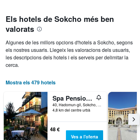
mostra
mesura
els
les
que
darrers
categories
s'acosta
3
Els hotels de Sokcho més ben
d'hotel
la
dies
per
valorats
data
estrelles.
de
El
l'estada
Algunes de les millors opcions d'hotels a Sokcho, segons
gràfic
El
els nostres usuaris. Llegeix les valoracions dels usuaris,
té
gràfic
1
les descripcions dels hotels i els serveis per delimitar la
té
eix
1
cerca.
Y
eix
que
X
mostra
que
Mostra els 479 hotels
el
mostra
preu
el
Spa Pension Basso
mitjà
nombre
d'una
de
40, Hadomun-gil, Sokcho, Corea del Sud
habitació
4,8 km del centre urbà
dies
per
abans
a
de
aquest
l'estada
48 €
cap
El
Ves a l'oferta
de