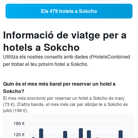
Els 479 hotels a Sokcho
Informació de viatge per a
hotels a Sokcho
Utilitza els nostres consells amb dades d'HotelsCombined
per trobar el teu pròxim hotel a Sokcho.
Quin és el mes més barat per reservar un hotel a
Sokcho?
El mes més econòmic per reservar un hotel a Sokcho és març
(73 €). D'altra banda, el mes més car per allotjar-te a Sokcho és
juliol (158 €).
180 €
Bar
Chart
120 €
graphic.
chart