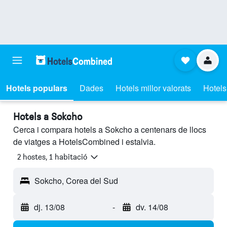
Hotels populars
Dades
Hotels millor valorats
Hotels
Hotels a Sokcho
Cerca i compara hotels a Sokcho a centenars de llocs
de viatges a HotelsCombined i estalvia.
2 hostes, 1 habitació
Sokcho, Corea del Sud
dj. 13/08
-
dv. 14/08