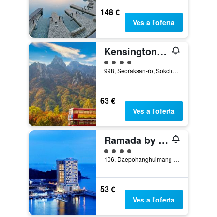
148 €
Ves a l'oferta
KensingtonHotel Seorak
Categoria 4
998, Seoraksan-ro, Sokcho, Corea del Sud
63 €
Ves a l'oferta
Ramada by Wyndham Gangwon Sokcho
Categoria 4
106, Daepohanghuimang-Gil, Sokcho, Corea del Sud
53 €
Ves a l'oferta