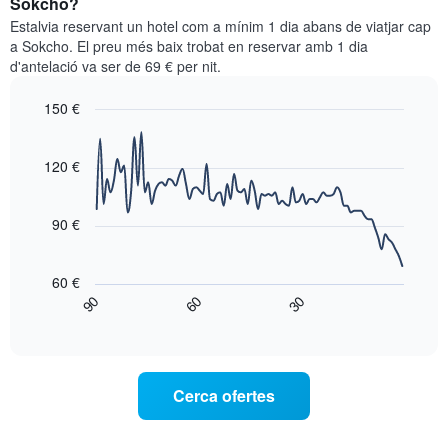
Sokcho?
les
per
categories
Estalvia reservant un hotel com a mínim 1 dia abans de viatjar cap
a
d'hotels
a Sokcho. El preu més baix trobat en reservar amb 1 dia
aquest
per
d'antelació va ser de 69 € per nit.
cap
estrelles.
de
El
150 €
setmana
gràfic
trobat
Line
Chart
té
graphic.
chart
en
1
with
120 €
els
eix
90
darrers
data
Y
3
points.
que
90 €
dies,
mostra
agregat
El
el
per
següent
preu
60 €
puntuació
gràfic
mitjà
90
60
30
d'estrelles
mostra
End
d'una
El
of
com
habitació
interactive
gràfic
varia
per
chart
té
el
a
1
preu
aquesta
Cerca ofertes
eix
d'una
nit,
X
habitació
trobat
que
a
en