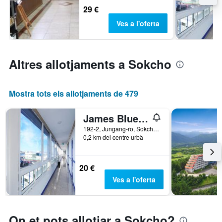
29 €
Ves a l'oferta
Altres allotjaments a Sokcho
Mostra tots els allotjaments de 479
James Blue Hostel
192-2, Jungang-ro, Sokcho, Corea del Sud
0,2 km del centre urbà
20 €
Ves a l'oferta
On et pots allotjar a Sokcho?