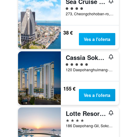
Sea Cruise Hotel
Categoria 4
273, Cheongchohoban-ro, Sokcho, Corea del Sud
38 €
Ves a l'oferta
Cassia Sokcho
Categoria 5
120 Daepohanghuimang-Gil, Sokcho, Corea del Sud
155 €
Ves a l'oferta
Lotte Resort Sokcho
4 estrelles
186 Daepohang-Gil, Sokcho, Corea del Sud