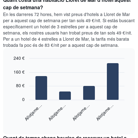
setmana.
habitació
cap de setmana?
El
per
En les darreres 72 hores, hem vist preus d'hotels a Lloret de Mar
gràfic
a
per a aquest cap de setmana per tan sols 49 €/nit. Si estàs buscant
té
aquesta
específicament un hotel de 3 estrelles per a aquest cap de
1
nit
eix
setmana, els nostres usuaris han trobat preus de tan sols 49 €/nit.
segons
Y
Per a un hotel de 4 estrelles a Lloret de Mar, la tarifa més barata
les
que
trobada fa poc és de 83 €/nit per a aquest cap de setmana.
cerques
mostra
dels
el
240 €
últims
preu
3
Bar
Chart
mitjà
graphic.
dies,
chart
160 €
d'una
with
agregat
habitació
4
per
bars.
80 €
puntuació
d'estrelles
El
0
El
següent
Allotjame…
Allotjame…
Allotjame…
Allotjame…
gràfic
gràfic
té
mostra
1
End
el
eix
of
preu
interactive
X
mitjà
chart
que
Quant de temps abans hauries de reservar un hotel a
d'una