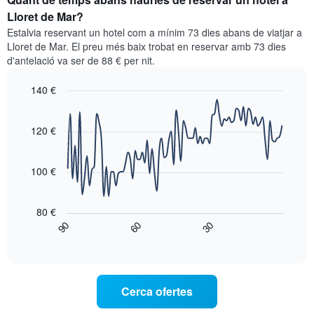
mostra
habitació
Lloret de Mar?
les
per
categories
Estalvia reservant un hotel com a mínim 73 dies abans de viatjar a
a
d'hotels
Lloret de Mar. El preu més baix trobat en reservar amb 73 dies
aquest
per
d'antelació va ser de 88 € per nit.
cap
estrelles.
de
El
140 €
setmana
gràfic
trobat
Line
Chart
té
graphic.
chart
en
1
with
120 €
els
eix
90
darrers
data
Y
3
points.
que
100 €
dies,
mostra
agregat
El
el
per
següent
preu
80 €
puntuació
gràfic
mitjà
90
60
30
d'estrelles
mostra
End
d'una
El
of
com
habitació
interactive
gràfic
varia
per
chart
té
el
a
1
preu
aquesta
Cerca ofertes
eix
d'una
nit,
X
habitació
trobat