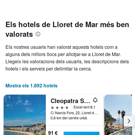
que
a
en
mostra
mesura
els
les
que
darrers
categories
s'acosta
3
Els hotels de Lloret de Mar més ben
d'hotel
la
dies
per
valorats
data
estrelles.
de
El
l'estada
Els nostres usuaris han valorat aquests hotels com a
gràfic
El
alguns dels millors llocs per allotjar-se a Lloret de Mar.
té
gràfic
1
Llegeix les valoracions dels usuaris, les descripcions dels
té
eix
1
hotels i els serveis per delimitar la cerca.
Y
eix
que
X
mostra
que
Mostra els 1.892 hotels
el
mostra
preu
el
Cleopatra Spa Hotel
mitjà
nombre
d'una
de
4 estrelles
Excel·lent 8,1
habitació
dies
C/ Narcís Fors, 22, Lloret de Mar, Catalunya, Espanya
per
0,6 km del centre urbà
abans
a
de
aquest
l'estada
91 €
cap