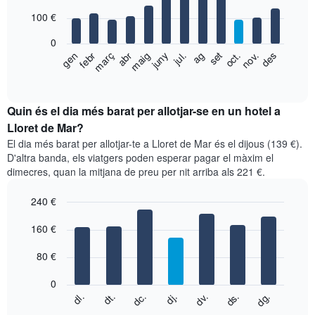
with
100 €
12
bars.
0
El
gen
febr
març
abr
maig
juny
jul.
ag
set
oct.
nov.
des
següent
End
of
gràfic
interactive
mostra
chart
el
Quin és el dia més barat per allotjar-se en un hotel a
preu
Lloret de Mar?
mitjà
El dia més barat per allotjar-te a Lloret de Mar és el dijous (139 €).
d'una
D'altra banda, els viatgers poden esperar pagar el màxim el
habitació
dimecres, quan la mitjana de preu per nit arriba als 221 €.
per
mesos
240 €
El
gràfic
Bar
Chart
graphic.
160 €
té
chart
with
1
7
eix
80 €
bars.
X
que
0
El
mostra
dc.
dj.
dv.
ds.
dg.
dl.
dt.
següent
End
els
of