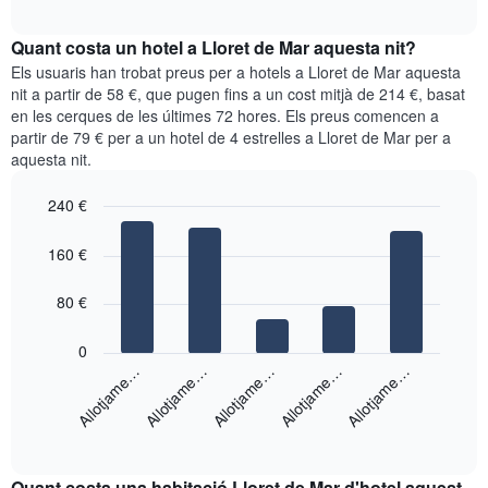
quadre
mesos.
interactive
mostra
chart
El
el
Quant costa un hotel a Lloret de Mar aquesta nit?
gràfic
preu
Els usuaris han trobat preus per a hotels a Lloret de Mar aquesta
té
mitjà
nit a partir de 58 €, que pugen fins a un cost mitjà de 214 €, basat
1
d'una
eix
en les cerques de les últimes 72 hores. Els preus comencen a
habitació
Y
partir de 79 € per a un hotel de 4 estrelles a Lloret de Mar per a
cada
que
aquesta nit.
dia
mostra
de
el
240 €
la
preu
setmana
Bar
Chart
mitjà
graphic.
chart
El
160 €
d'una
with
gràfic
habitació
5
té
bars.
80 €
1
eix
El
0
X
següent
Allotjame…
Allotjame…
Allotjame…
Allotjame…
Allotjame…
que
gràfic
mostra
mostra
els
End
el
dies
of
preu
interactive
de
mitjà
chart
la
Quant costa una habitació Lloret de Mar d'hotel aquest
d'una