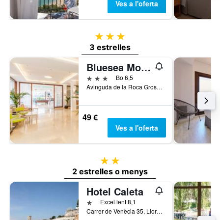
Ves a l'oferta
3 estrelles
3 estrelles
Bluesea Montevista Hawai
3 estrelles
Bo 6,5
Avinguda de la Roca Grossa, 5, Lloret de Mar, Catalunya, Espanya
49 €
Ves a l'oferta
2 estrelles
2 estrelles o menys
Hotel Caleta
1 estrella
Excel·lent 8,1
Carrer de Venècia 35, Lloret de Mar, Catalunya, Espanya