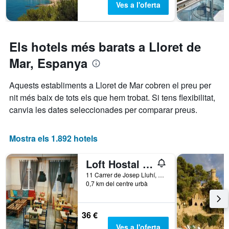
El
Ves a l'oferta
de
gràfic
setmana,
té
trobat
1
en
eix
Els hotels més barats a Lloret de
els
Y
que
Mar, Espanya
darrers
mostra
3
el
Aquests establiments a Lloret de Mar cobren el preu per
dies
preu
nit més baix de tots els que hem trobat. Si tens flexibilitat,
mitjà
d'una
canvia les dates seleccionades per comparar preus.
habitació
Mostra els 1.892 hotels
Loft Hostal - Hostel
11 Carrer de Josep Lluhí, Lloret de Mar, Catalunya, Espanya
0,7 km del centre urbà
36 €
Ves a l'oferta