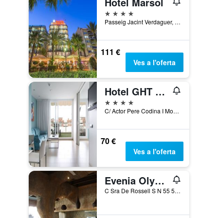
Hotel Marsol
4 estrelles
Passeig Jacint Verdaguer, 7, Lloret de Mar, Catalunya, Espanya
111 €
Ves a l'oferta
Hotel GHT Oasis Park & Spa
4 estrelles
C/ Actor Pere Codina I Mont, 23, Lloret de Mar, Catalunya, Espanya
70 €
Ves a l'oferta
Evenia Olympic Resort
C Sra De Rossell S N 55 57, Lloret de Mar, Catalunya, Espanya