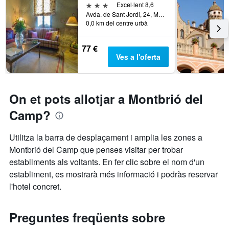
3 estrelles
Excel·lent 8,6
el
Avda. de Sant Jordi, 24, Montbrió del Camp, Catalunya, Espanya
preu
0,0 km del centre urbà
mitjà
d'una
habitació
77 €
per
Ves a l'oferta
a
aquest
cap
de
On et pots allotjar a Montbrió del
setmana,
Camp?
trobat
en
els
Utilitza la barra de desplaçament i amplia les zones a
Montbrió del Camp que penses visitar per trobar
darrers
establiments als voltants. En fer clic sobre el nom d'un
3
dies
establiment, es mostrarà més informació i podràs reservar
l'hotel concret.
Preguntes freqüents sobre