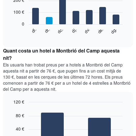
200 €
té
with
1
7
eix
100 €
bars.
X
que
0
El
mostra
dc.
dj.
dv.
ds.
dg.
dl.
dt.
següent
End
els
of
quadre
mesos.
interactive
mostra
chart
El
el
Quant costa un hotel a Montbrió del Camp aquesta
gràfic
preu
nit?
té
mitjà
1
Els usuaris han trobat preus per a hotels a Montbrió del Camp
d'una
eix
aquesta nit a partir de 76 €, que pugen fins a un cost mitjà de
habitació
Y
130 €, basat en les cerques de les últimes 72 hores. Els preus
cada
que
comencen a partir de 76 € per a un hotel de 4 estrelles a Montbrió
dia
mostra
del Camp per a aquesta nit.
de
el
la
preu
setmana
120 €
mitjà
El
Bar
Chart
d'una
gràfic
graphic.
chart
80 €
habitació
with
té
2
1
bars.
40 €
eix