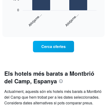
d'estrelles
El
El
gràfic
0
següent
té
Allotjame…
Allotjame…
gràfic
1
mostra
eix
End
el
X
of
preu
interactive
que
mitjà
chart
mostra
d'una
les
habitació
categories
Cerca ofertes
per
d'hotels
a
per
aquest
estrelles.
cap
El
de
gràfic
setmana
Els hotels més barats a Montbrió
té
trobat
1
del Camp, Espanya
en
eix
els
Y
darrers
Actualment, aquests són els hotels més barats a Montbrió
que
3
mostra
del Camp que hem trobat per a les dates seleccionades.
dies,
el
Considera dates alternatives si pots comparar preus.
agregat
preu