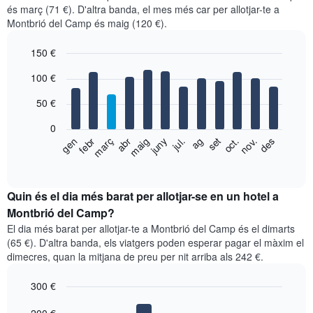
és març (71 €). D'altra banda, el mes més car per allotjar-te a
Montbrió del Camp és maig (120 €).
150 €
Bar
Chart
100 €
graphic.
chart
with
50 €
12
bars.
0
El
gen
febr
març
abr
maig
juny
jul.
ag
set
oct.
nov.
des
següent
End
of
gràfic
interactive
mostra
chart
el
Quin és el dia més barat per allotjar-se en un hotel a
preu
Montbrió del Camp?
mitjà
El dia més barat per allotjar-te a Montbrió del Camp és el dimarts
d'una
(65 €). D'altra banda, els viatgers poden esperar pagar el màxim el
habitació
dimecres, quan la mitjana de preu per nit arriba als 242 €.
per
mesos
300 €
El
gràfic
Bar
Chart
graphic.
chart