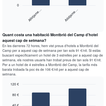
X
El
que
0
següent
mostra
Allotjame…
Allotjame…
gràfic
els
mostra
dies
End
el
de
of
preu
la
interactive
mitjà
chart
setmana.
Quant costa una habitació Montbrió del Camp d'hotel
d'una
El
habitació
aquest cap de setmana?
gràfic
per
té
En les darreres 72 hores, hem vist preus d'hotels a Montbrió del
a
1
Camp per a aquest cap de setmana per tan sols 91 €/nit. Si estàs
aquesta
eix
buscant específicament un hotel de 3 estrelles per a aquest cap de
nit
Y
setmana, els nostres usuaris han trobat preus de tan sols 91 €/nit.
segons
que
Per a un hotel de 4 estrelles a Montbrió del Camp, la tarifa més
les
mostra
barata trobada fa poc és de 106 €/nit per a aquest cap de
cerques
el
setmana.
dels
preu
últims
mitjà
120 €
3
d'una
dies,
Bar
habitació
Chart
agregat
graphic.
chart
80 €
with
per
2
puntuació
bars.
40 €