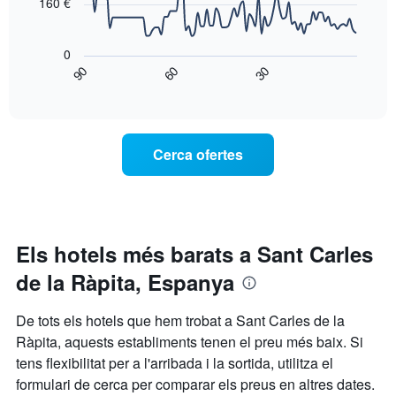
160 €
dies,
el
agregat
El
preu
per
següent
mitjà
0
puntuació
gràfic
d'una
90
60
30
d'estrelles
mostra
habitació
End
El
of
com
per
interactive
gràfic
varia
a
chart
té
el
aquesta
1
preu
nit,
Cerca ofertes
eix
d'una
trobat
X
habitació
en
que
a
els
mostra
mesura
darrers
les
que
3
categories
s'acosta
dies
Els hotels més barats a Sant Carles
d'hotel
la
per
de la Ràpita, Espanya
data
estrelles.
de
El
l'estada
De tots els hotels que hem trobat a Sant Carles de la
gràfic
El
Ràpita, aquests establiments tenen el preu més baix. Si
té
gràfic
1
tens flexibilitat per a l'arribada i la sortida, utilitza el
té
eix
1
formulari de cerca per comparar els preus en altres dates.
Y
eix