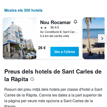
que
X
mostra
que
Mostra els 300 hotels
el
mostra
preu
el
Nou Rocamar
mitjà
nombre
d'una
de
2 estrelles
Bo 6,5
habitació
dies
Av. Constitució 8, Sant Carles de la Ràpita, Catalunya, Espanya
per
0,4 km del centre urbà
abans
a
de
aquest
l'estada
26 €
cap
El
Ves a l'oferta
de
gràfic
setmana,
té
trobat
1
en
eix
Preus dels hotels de Sant Carles de
els
Y
que
la Ràpita
darrers
mostra
3
el
Resum del preu mitjà dels hotels per classe d'hotel a Sant
dies
preu
Carles de la Ràpita. Canvia les dates a la part superior de
mitjà
d'una
la pàgina per veure més opcions a Sant Carles de la
habitació
Ràpita.