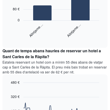
with
per
2
puntuació
bars.
80 €
d'estrelles
El
El
gràfic
0
següent
té
Allotjame…
Allotjame…
gràfic
1
mostra
eix
End
el
X
of
preu
interactive
que
mitjà
chart
mostra
Quant de temps abans hauries de reservar un hotel a
d'una
les
habitació
Sant Carles de la Ràpita?
categories
per
d'hotels
Estalvia reservant un hotel com a mínim 55 dies abans de viatjar
a
per
cap a Sant Carles de la Ràpita. El preu més baix trobat en reservar
aquest
estrelles.
amb 55 dies d'antelació va ser de 62 € per nit.
cap
El
de
gràfic
480 €
setmana
té
trobat
Line
Chart
1
graphic.
chart
en
eix
with
320 €
els
Y
90
darrers
que
data
3
points.
mostra