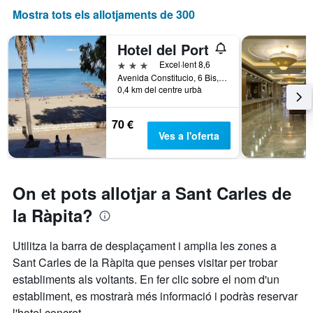
Mostra tots els allotjaments de 300
Hotel del Port
3 estrelles
Excel·lent 8,6
Avenida Constitucio, 6 Bis, Sant Carles de la Ràpita, Catalunya, Espanya
0,4 km del centre urbà
70 €
Ves a l'oferta
On et pots allotjar a Sant Carles de
la Ràpita?
Utilitza la barra de desplaçament i amplia les zones a
Sant Carles de la Ràpita que penses visitar per trobar
establiments als voltants. En fer clic sobre el nom d'un
establiment, es mostrarà més informació i podràs reservar
l'hotel concret.