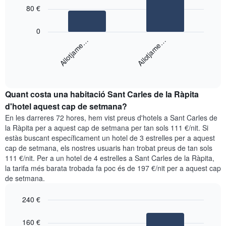
1
bars.
80 €
eix
X
El
que
0
següent
mostra
Allotjame…
Allotjame…
gràfic
els
mostra
dies
End
el
de
of
preu
la
interactive
mitjà
chart
setmana.
Quant costa una habitació Sant Carles de la Ràpita
d'una
El
habitació
d'hotel aquest cap de setmana?
gràfic
per
té
En les darreres 72 hores, hem vist preus d'hotels a Sant Carles de
a
1
la Ràpita per a aquest cap de setmana per tan sols 111 €/nit. Si
aquesta
eix
estàs buscant específicament un hotel de 3 estrelles per a aquest
nit
Y
cap de setmana, els nostres usuaris han trobat preus de tan sols
segons
que
111 €/nit. Per a un hotel de 4 estrelles a Sant Carles de la Ràpita,
les
mostra
la tarifa més barata trobada fa poc és de 197 €/nit per a aquest cap
cerques
el
de setmana.
dels
preu
últims
mitjà
240 €
3
d'una
dies,
Bar
habitació
Chart
agregat
graphic.
chart
160 €