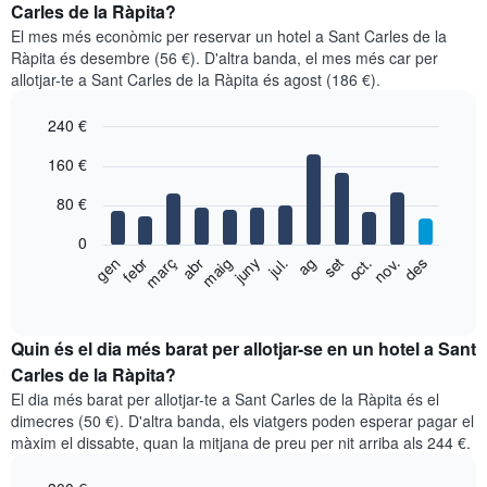
Carles de la Ràpita?
El mes més econòmic per reservar un hotel a Sant Carles de la
Ràpita és desembre (56 €). D'altra banda, el mes més car per
allotjar-te a Sant Carles de la Ràpita és agost (186 €).
240 €
Bar
Chart
160 €
graphic.
chart
with
80 €
12
bars.
0
El
gen
febr
març
abr
maig
juny
jul.
ag
set
oct.
nov.
des
següent
End
of
gràfic
interactive
mostra
chart
el
Quin és el dia més barat per allotjar-se en un hotel a Sant
preu
Carles de la Ràpita?
mitjà
El dia més barat per allotjar-te a Sant Carles de la Ràpita és el
d'una
dimecres (50 €). D'altra banda, els viatgers poden esperar pagar el
habitació
màxim el dissabte, quan la mitjana de preu per nit arriba als 244 €.
per
mesos