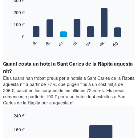
300 €
El
gràfic
Bar
Chart
graphic.
200 €
té
chart
with
1
7
eix
100 €
bars.
X
que
0
El
mostra
dc.
dj.
dv.
ds.
dg.
dl.
dt.
següent
End
els
of
quadre
mesos.
interactive
mostra
chart
El
el
Quant costa un hotel a Sant Carles de la Ràpita aquesta
gràfic
preu
nit?
té
mitjà
1
Els usuaris han trobat preus per a hotels a Sant Carles de la Ràpita
d'una
eix
aquesta nit a partir de 77 €, que pugen fins a un cost mitjà de
habitació
Y
206 €, basat en les cerques de les últimes 72 hores. Els preus
cada
que
comencen a partir de 190 € per a un hotel de 4 estrelles a Sant
dia
mostra
Carles de la Ràpita per a aquesta nit.
de
el
la
preu
setmana
240 €
mitjà
El
Bar
Chart
d'una
gràfic
graphic.
chart
160 €
habitació
with
té
2