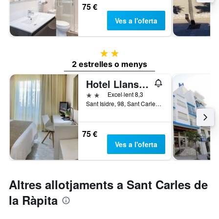
75 €
Ves a l'oferta
2 estrelles
2 estrelles o menys
Hotel Llansola
2 estrelles
Excel·lent 8,3
Sant Isidre, 98, Sant Carles de la Ràpita, Catalunya, Espanya
75 €
Ves a l'oferta
Altres allotjaments a Sant Carles de
la Ràpita