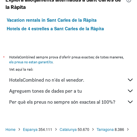
la Ràpita
Vacation rentals in Sant Carles de la Ràpita
Hotels de 4 estrelles a Sant Carles de la Ràpita
*
HotelsCombined sempre prova d'oferir preus exactes; de totes maneres,
els preus no estan garantits
.
Vet aquí la raó:
HotelsCombined no n'és el venedor.
Agreguem tones de dades per a tu
Per què els preus no sempre són exactes al 100%?
Home
Espanya
354.111
Catalunya
50.670
Tarragona
8.386