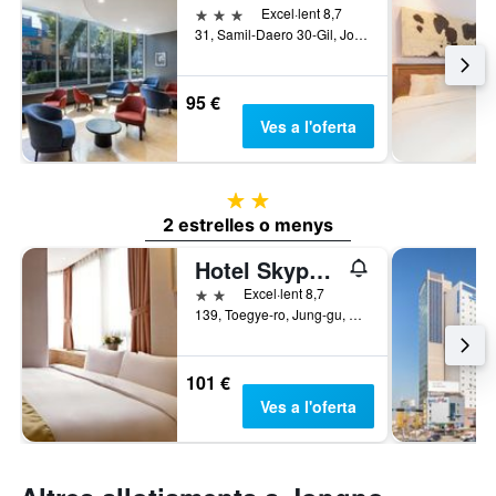
3 estrelles
Excel·lent 8,7
31, Samil-Daero 30-Gil, Jongno-gu, Seül, Corea del Sud
95 €
Ves a l'oferta
2 estrelles
2 estrelles o menys
Hotel Skypark Myeongdong III
2 estrelles
Excel·lent 8,7
139, Toegye-ro, Jung-gu, Seül, Corea del Sud
101 €
Ves a l'oferta