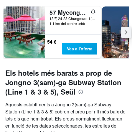
57 Myeongdong Hostel
13/F, 24-28 Chungmuro 1(il)-ga, Seül, Corea del Sud
1,1 km del centre urbà
54 €
Ves a l'oferta
Els hotels més barats a prop de
Jongno 3(sam)-ga Subway Station
(Line 1 & 3 & 5), Seül
Aquests establiments a Jongno 3(sam)-ga Subway
Station (Line 1 & 3 & 5) cobren el preu per nit més baix de
tots els que hem trobat. Els preus normalment fluctuaran
en funció de les dates seleccionades, les estrelles de