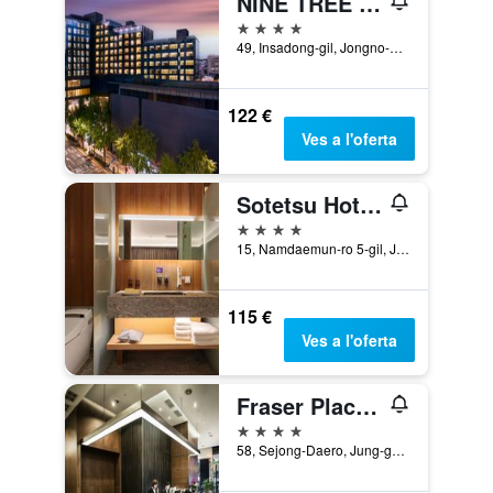
NINE TREE BY PARNAS SEOUL INSADONG
4 estrelles
49, Insadong-gil, Jongno-gu, Seül, Corea del Sud
122 €
Ves a l'oferta
Sotetsu Hotels The Splaisir Seoul Myeongdong
4 estrelles
15, Namdaemun-ro 5-gil, Jung-gu, Seül, Corea del Sud
115 €
Ves a l'oferta
Fraser Place Namdaemun Seoul
4 estrelles
58, Sejong-Daero, Jung-gu, Seül, Corea del Sud