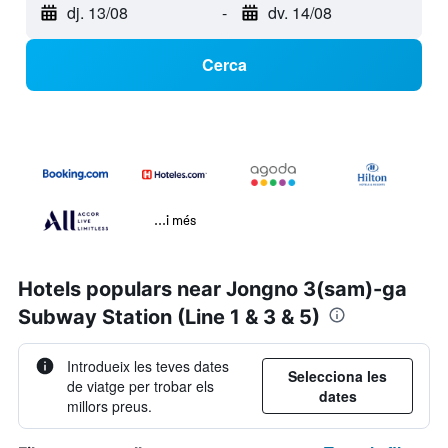
dj. 13/08
-
dv. 14/08
Cerca
...i més
Hotels populars near Jongno 3(sam)-ga
Subway Station (Line 1 & 3 & 5)
Introdueix les teves dates
Selecciona les
de viatge per trobar els
dates
millors preus.