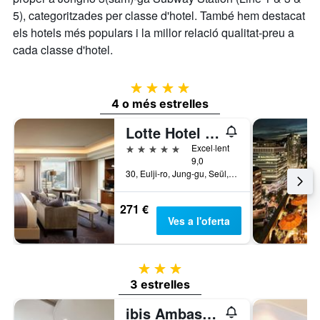
5), categoritzades per classe d'hotel. També hem destacat
els hotels més populars i la millor relació qualitat-preu a
cada classe d'hotel.
4 estrelles
4 o més estrelles
Lotte Hotel Seoul
5 estrelles
Excel·lent
9,0
30, Eulji-ro, Jung-gu, Seül, Corea del Sud
271 €
Ves a l'oferta
3 estrelles
3 estrelles
ibis Ambassador Seoul Insadong