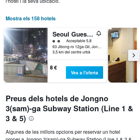
l'hotel i la seva ubicació.
Mostra els 158 hotels
Seoul Guesthouse Foreigners Only
Categoria 2
Acceptable 5,8
63 Jibong-ro 12ga-Gil, Jongno-gu, Seül, Corea del Sud
3,5 km del centre urbà
8 €
Ves a l'oferta
Preus dels hotels de Jongno
3(sam)-ga Subway Station (Line 1 &
3 & 5)
Algunes de les millors opcions per reservar un hotel
proper a Jongno 3(sam)-ga Subway Station (Line 1 & 3 &