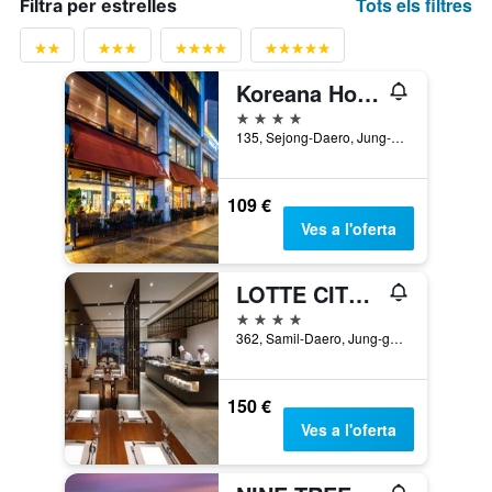
Tots els filtres
Filtra per estrelles
Koreana Hotel
4 estrelles
135, Sejong-Daero, Jung-gu, Seül, Corea del Sud
109 €
Ves a l'oferta
LOTTE CITY HOTEL MYEONGDONG
4 estrelles
362, Samil-Daero, Jung-gu, Seül, Corea del Sud
150 €
Ves a l'oferta