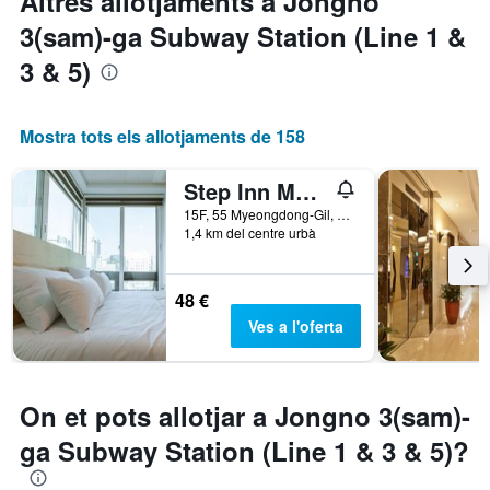
Altres allotjaments a Jongno
3(sam)-ga Subway Station (Line 1 &
3 & 5)
Mostra tots els allotjaments de 158
Step Inn Myeongdong 1
15F, 55 Myeongdong-Gil, Seül, Corea del Sud
1,4 km del centre urbà
48 €
Ves a l'oferta
On et pots allotjar a Jongno 3(sam)-
ga Subway Station (Line 1 & 3 & 5)?