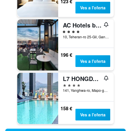
123 €
Ves a l'oferta
AC Hotels by Marriott Seoul Gangnam
Categoria 4
10, Teheran-ro 25-Gil, Gangnam-gu, Seül, Corea del Sud
196 €
Ves a l'oferta
L7 HONGDAE by LOTTE
4 estrelles
141, Yanghwa-ro, Mapo-gu, Seül, Corea del Sud
158 €
Ves a l'oferta