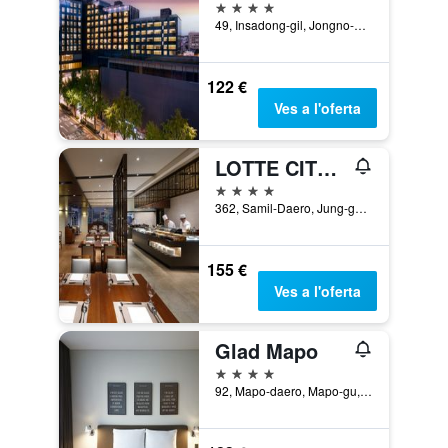
4 estrelles
49, Insadong-gil, Jongno-gu, Seül, Corea del Sud
122 €
Ves a l'oferta
LOTTE CITY HOTEL MYEONGDONG
4 estrelles
362, Samil-Daero, Jung-gu, Seül, Corea del Sud
155 €
Ves a l'oferta
Glad Mapo
4 estrelles
92, Mapo-daero, Mapo-gu, Seül, Corea del Sud