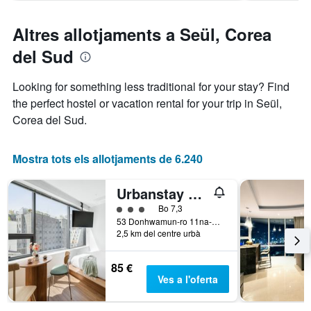
Altres allotjaments a Seül, Corea
del Sud
Looking for something less traditional for your stay? Find
the perfect hostel or vacation rental for your trip in Seül,
Corea del Sud.
Mostra tots els allotjaments de 6.240
Urbanstay Boutique Ikseon
Categoria 3
Bo 7,3
53 Donhwamun-ro 11na-Gil, Jongno-gu, Seül, Corea del Sud
2,5 km del centre urbà
85 €
Ves a l'oferta