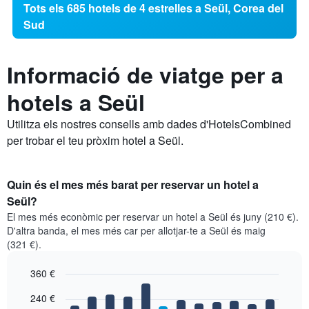
Tots els 685 hotels de 4 estrelles a Seül, Corea del
Sud
Informació de viatge per a
hotels a Seül
Utilitza els nostres consells amb dades d'HotelsCombined
per trobar el teu pròxim hotel a Seül.
Quin és el mes més barat per reservar un hotel a
Seül?
El mes més econòmic per reservar un hotel a Seül és juny (210 €).
D'altra banda, el mes més car per allotjar-te a Seül és maig
(321 €).
360 €
Bar
Chart
240 €
graphic.
chart