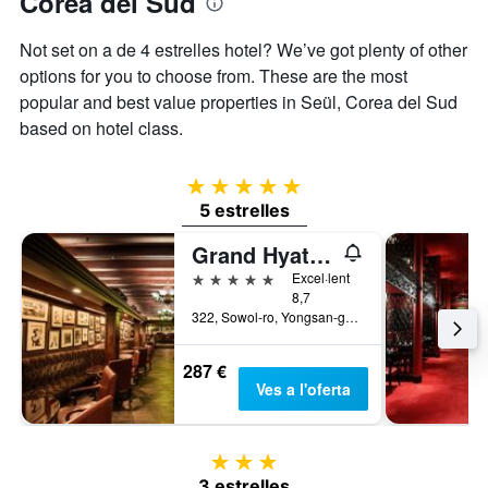
Corea del Sud
Not set on a de 4 estrelles hotel? We’ve got plenty of other
options for you to choose from. These are the most
popular and best value properties in Seül, Corea del Sud
based on hotel class.
5 estrelles
5 estrelles
Grand Hyatt Seoul
5 estrelles
Excel·lent
8,7
322, Sowol-ro, Yongsan-gu, Seül, Corea del Sud
287 €
Ves a l'oferta
3 estrelles
3 estrelles