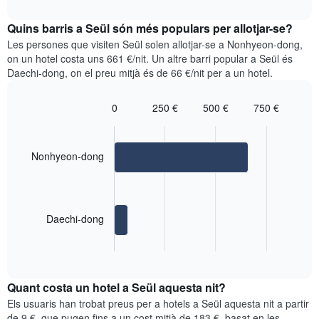
mesos.
interactive
mostra
chart
El
el
Quins barris a Seül són més populars per allotjar-se?
gràfic
preu
Les persones que visiten Seül solen allotjar-se a Nonhyeon-dong,
té
mitjà
on un hotel costa uns 661 €/nit. Un altre barri popular a Seül és
1
d'una
eix
Daechi-dong, on el preu mitjà és de 66 €/nit per a un hotel.
habitació
Y
cada
que
dia
0
250 €
500 €
750 €
mostra
Bar
de
Chart
el
graphic.
chart
la
preu
with
setmana
mitjà
2
Nonhyeon-dong
El
bars.
d'una
gràfic
habitació
té
El
1
següent
eix
Daechi-dong
quadre
X
mostra
que
End
el
of
mostra
preu
interactive
els
mitjà
chart
dies
Quant costa un hotel a Seül aquesta nit?
d'una
de
habitació
Els usuaris han trobat preus per a hotels a Seül aquesta nit a partir
la
als
de 9 €, que pugen fins a un cost mitjà de 183 €, basat en les