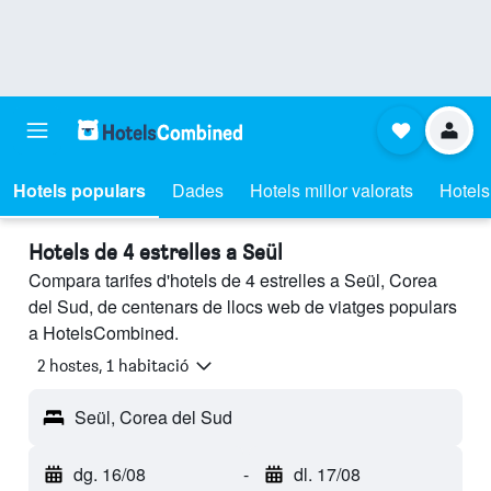
Hotels populars
Dades
Hotels millor valorats
Hotels
Hotels de 4 estrelles a Seül
Compara tarifes d'hotels de 4 estrelles a Seül, Corea
del Sud, de centenars de llocs web de viatges populars
a HotelsCombined.
2 hostes, 1 habitació
Seül, Corea del Sud
dg. 16/08
-
dl. 17/08