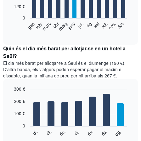
with
120 €
12
bars.
0
El
gen
febr
març
abr
maig
juny
jul.
ag
set
oct.
nov.
des
següent
End
of
gràfic
interactive
mostra
chart
el
Quin és el dia més barat per allotjar-se en un hotel a
preu
Seül?
mitjà
El dia més barat per allotjar-te a Seül és el diumenge (190 €).
d'una
D'altra banda, els viatgers poden esperar pagar el màxim el
habitació
dissabte, quan la mitjana de preu per nit arriba als 267 €.
per
mesos
300 €
El
gràfic
Bar
Chart
graphic.
200 €
té
chart
with
1
7
eix
100 €
bars.
X
que
0
El
mostra
dc.
dj.
dv.
ds.
dg.
dl.
dt.
següent
End
els
of
quadre