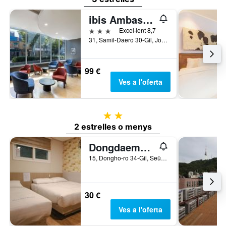
ibis Ambassador Seoul Insadong
3 estrelles
Excel·lent 8,7
31, Samil-Daero 30-Gil, Jongno-gu, Seül, Corea del Sud
99 €
Ves a l'oferta
2 estrelles
2 estrelles o menys
Dongdaemun Hwashin Hostel
15, Dongho-ro 34-Gil, Seül, Corea del Sud
30 €
Ves a l'oferta