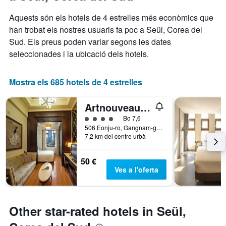
que
darrers
mostra
Aquests són els hotels de 4 estrelles més econòmics que
3
el
han trobat els nostres usuaris fa poc a Seül, Corea del
dies
preu
Sud. Els preus poden variar segons les dates
mitjà
d'una
seleccionades i la ubicació dels hotels.
habitació
Mostra els 685 hotels de 4 estrelles
Artnouveau Hotel Yeoksam
Categoria 4
Bo 7,6
506 Eonju-ro, Gangnam-gu, Seül, Corea del Sud
7,2 km del centre urbà
50 €
Ves a l'oferta
Other star-rated hotels in Seül,