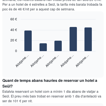
mostra
segons
Per a un hotel de 4 estrelles a Seül, la tarifa més barata trobada fa
que
les
poc és de 46 €/nit per a aquest cap de setmana.
mostren
cerques
els
dels
barris
60 €
últims
més
3
Bar
Chart
populars
graphic.
dies,
chart
40 €
with
agregat
5
per
bars.
20 €
puntuació
d'estrelles
El
0
El
següent
Allotjame…
Allotjame…
Allotjame…
Allotjame…
Allotjame…
gràfic
gràfic
té
mostra
1
End
el
eix
of
preu
interactive
X
mitjà
chart
que
Quant de temps abans hauries de reservar un hotel a
d'una
mostra
habitació
Seül?
les
per
categories
Estalvia reservant un hotel com a mínim 1 dia abans de viatjar a
a
d'hotels
Seül. El preu més baix trobat en reservar amb 1 dia d'antelació va
aquest
per
ser de 101 € per nit.
cap
estrelles.