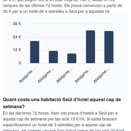
setmana.
barris
cerques de les últimes 72 hores. Els preus comencen a partir de
El
més
30 € per a un hotel de 4 estrelles a Seül per a aquesta nit.
gràfic
populars
té
El
36 €
1
gràfic
eix
Bar
Chart
té
graphic.
chart
Y
24 €
1
with
que
eix
5
mostra
X
bars.
12 €
el
que
preu
mostra
El
0
mitjà
el
següent
Allotjame…
Allotjame…
Allotjame…
Allotjame…
Allotjame…
d'una
preu
gràfic
habitació
mitjà
mostra
d'una
End
el
of
habitació
preu
interactive
El
mitjà
chart
gràfic
Quant costa una habitació Seül d'hotel aquest cap de
d'una
té
habitació
setmana?
1
per
En les darreres 72 hores, hem vist preus d'hotels a Seül per a
eix
a
aquest cap de setmana per tan sols 15 €/nit. Si estàs buscant
Y
aquesta
específicament un hotel de 3 estrelles per a aquest cap de
que
nit
setmana, els nostres usuaris han trobat preus de tan sols 20 €/nit.