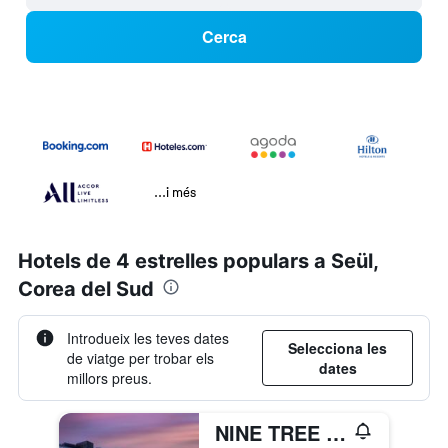
Cerca
...i més
Hotels de 4 estrelles populars a Seül,
Corea del Sud
Introdueix les teves dates
Selecciona les
de viatge per trobar els
dates
millors preus.
NINE TREE BY PARNAS SEOUL INSADONG