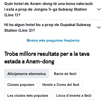
dies
Quin hotel de Anam-dong té una bona valoració
de
i està a prop de Jongno 5-ga Subway Station
la
setmana.
(Line 1)?
El
gràfic
Hi ha algun hotel bo a prop de Gupabal Subway
té
Station (Line 3)?
1
eix
Mostra més preguntes freqüents
Y
que
mostra
Troba millors resultats per a la teva
el
preu
estada a Anam-dong
mitjà
d'una
habitació
Allotjaments alternatius
Barris de Seül
Ciutats populars
Hotels a Corea del Sud
Les ciutats més populars
Llocs d’interès a Seül