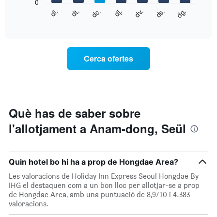
que
0
El
mostra
dc.
dj.
dv.
ds.
dg.
dl.
dt.
següent
End
els
of
quadre
mesos.
interactive
mostra
chart
El
el
gràfic
preu
té
Cerca ofertes
mitjà
1
d'una
eix
habitació
Y
cada
que
dia
mostra
de
Què has de saber sobre
el
la
preu
l'allotjament a Anam-dong, Seül
setmana
mitjà
El
d'una
gràfic
habitació
té
Quin hotel bo hi ha a prop de Hongdae Area?
1
eix
Les valoracions de Holiday Inn Express Seoul Hongdae By
X
IHG el destaquen com a un bon lloc per allotjar-se a prop
que
de Hongdae Area, amb una puntuació de 8,9/10 i 4.383
mostra
valoracions.
els