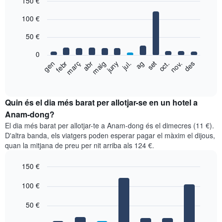
150 €
Bar
Chart
100 €
graphic.
chart
with
50 €
12
bars.
0
El
gen
febr
març
abr
maig
juny
jul.
ag
set
oct.
nov.
des
següent
End
of
gràfic
interactive
mostra
chart
el
Quin és el dia més barat per allotjar-se en un hotel a
preu
Anam-dong?
mitjà
El dia més barat per allotjar-te a Anam-dong és el dimecres (11 €).
d'una
D'altra banda, els viatgers poden esperar pagar el màxim el dijous,
habitació
quan la mitjana de preu per nit arriba als 124 €.
per
mesos
150 €
El
gràfic
Bar
Chart
graphic.
100 €
té
chart
with
1
7
eix
50 €
bars.
X