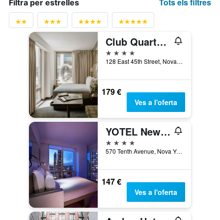
Tots els filtres
Filtra per estrelles
Club Quarters Hotel Grand Central
4 estrelles
128 East 45th Street, Nova York, NY, Estats Units
179 €
Ves a l'oferta
YOTEL New York
4 estrelles
570 Tenth Avenue, Nova York, NY, Estats Units
147 €
Ves a l'oferta