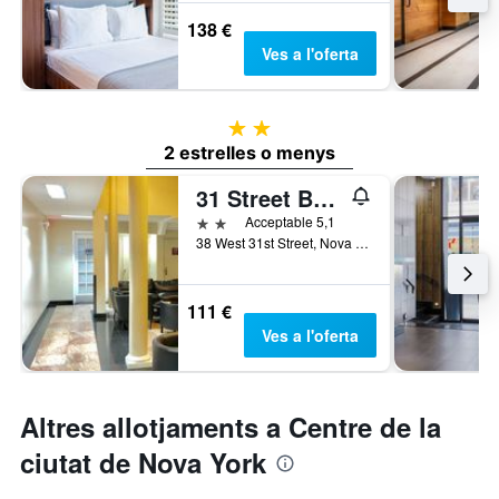
138 €
Ves a l'oferta
2 estrelles
2 estrelles o menys
31 Street Broadway Hotel
2 estrelles
Acceptable 5,1
38 West 31st Street, Nova York, NY, Estats Units
111 €
Ves a l'oferta
Altres allotjaments a Centre de la
ciutat de Nova York