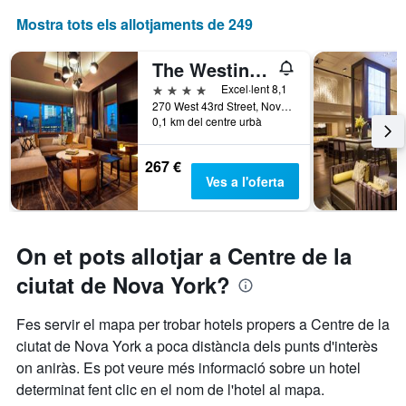
Mostra tots els allotjaments de 249
The Westin New York at Times Square
4 estrelles
Excel·lent 8,1
270 West 43rd Street, Nova York, NY, Estats Units
0,1 km del centre urbà
267 €
Ves a l'oferta
On et pots allotjar a Centre de la
ciutat de Nova York?
Fes servir el mapa per trobar hotels propers a Centre de la
ciutat de Nova York a poca distància dels punts d'interès
on aniràs. Es pot veure més informació sobre un hotel
determinat fent clic en el nom de l'hotel al mapa.