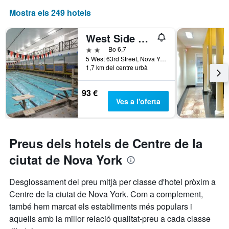
Mostra els 249 hotels
West Side Ymca
2 estrelles
Bo 6,7
5 West 63rd Street, Nova York, NY, Estats Units
1,7 km del centre urbà
93 €
Ves a l'oferta
Preus dels hotels de Centre de la
ciutat de Nova York
Desglossament del preu mitjà per classe d'hotel pròxim a
Centre de la ciutat de Nova York. Com a complement,
també hem marcat els establiments més populars i
aquells amb la millor relació qualitat-preu a cada classe