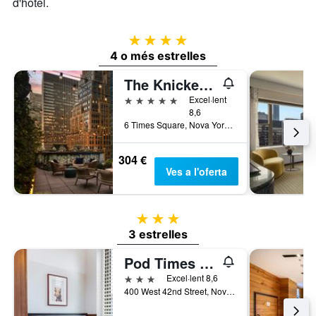
d'hotel.
4 estrelles
4 o més estrelles
The Knickerbocker Hotel
5 estrelles
Excel·lent
8,6
6 Times Square, Nova York, NY, Estats Units
304 €
Ves a l'oferta
3 estrelles
3 estrelles
Pod Times Square
3 estrelles
Excel·lent 8,6
400 West 42nd Street, Nova York, NY, Estats Units