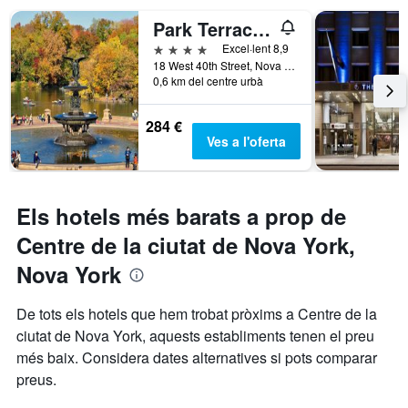
Park Terrace Hotel
4 estrelles
Excel·lent 8,9
18 West 40th Street, Nova York, NY, Estats Units
0,6 km del centre urbà
284 €
Ves a l'oferta
Els hotels més barats a prop de
Centre de la ciutat de Nova York,
Nova York
De tots els hotels que hem trobat pròxims a Centre de la
ciutat de Nova York, aquests establiments tenen el preu
més baix. Considera dates alternatives si pots comparar
preus.