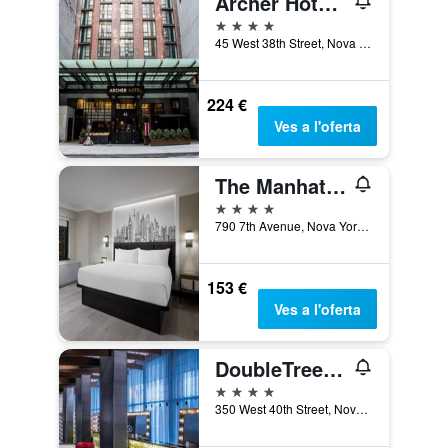
Archer Hotel New York
4 estrelles
45 West 38th Street, Nova York, NY, Estats Units
224 €
Ves a l'oferta
The Manhattan at Times Square by IHG
4 estrelles
790 7th Avenue, Nova York, NY, Estats Units
153 €
Ves a l'oferta
DoubleTree by Hilton New York Times Square West
4 estrelles
350 West 40th Street, Nova York, NY, Estats Units