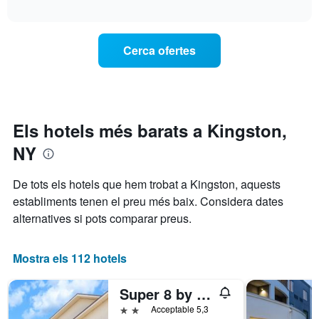
com
habitació
interactive
gràfic
varia
per
chart
té
el
a
1
preu
aquesta
Cerca ofertes
eix
d'una
nit,
X
habitació
trobat
que
a
en
mostra
mesura
els
les
que
darrers
categories
s'acosta
3
Els hotels més barats a Kingston,
d'hotel
la
dies
per
NY
data
estrelles.
de
El
l'estada
De tots els hotels que hem trobat a Kingston, aquests
gràfic
El
establiments tenen el preu més baix. Considera dates
té
gràfic
1
alternatives si pots comparar preus.
té
eix
1
Y
eix
que
Mostra els 112 hotels
X
mostra
que
el
mostra
Super 8 by Wyndham Kingston
preu
el
mitjà
2 estrelles
Acceptable 5,3
nombre