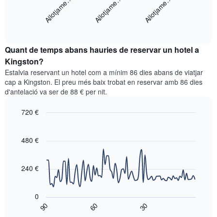
Allotjame…
Allotjame…
Allotjame…
gràfic
té
mostra
1
End
el
eix
of
preu
interactive
X
mitjà
chart
que
Quant de temps abans hauries de reservar un hotel a
d'una
mostra
habitació
Kingston?
les
per
categories
Estalvia reservant un hotel com a mínim 86 dies abans de viatjar
a
d'hotels
cap a Kingston. El preu més baix trobat en reservar amb 86 dies
aquest
per
d'antelació va ser de 88 € per nit.
cap
estrelles.
de
El
720 €
setmana
gràfic
trobat
Line
Chart
té
graphic.
chart
en
1
with
480 €
els
eix
90
darrers
data
Y
3
points.
que
240 €
dies,
mostra
agregat
El
el
per
següent
preu
0
puntuació
gràfic
mitjà
90
60
30
d'estrelles
mostra
End
d'una
El
of