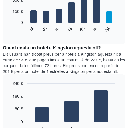
300 €
té
with
1
7
eix
150 €
bars.
X
que
0
El
mostra
dc.
dj.
dv.
ds.
dg.
dl.
dt.
següent
End
els
of
quadre
mesos.
interactive
mostra
chart
El
el
Quant costa un hotel a Kingston aquesta nit?
gràfic
preu
Els usuaris han trobat preus per a hotels a Kingston aquesta nit a
té
mitjà
partir de 94 €, que pugen fins a un cost mitjà de 227 €, basat en les
1
d'una
eix
cerques de les últimes 72 hores. Els preus comencen a partir de
habitació
Y
201 € per a un hotel de 4 estrelles a Kingston per a aquesta nit.
cada
que
dia
mostra
240 €
de
el
Bar
la
Chart
preu
graphic.
chart
setmana
160 €
mitjà
with
El
d'una
3
gràfic
bars.
80 €
habitació
té
1
El
0
eix
següent