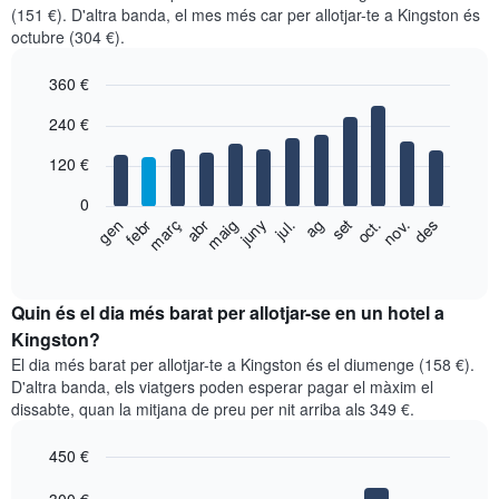
(151 €). D'altra banda, el mes més car per allotjar-te a Kingston és
octubre (304 €).
360 €
Bar
Chart
240 €
graphic.
chart
with
120 €
12
bars.
0
El
gen
febr
març
abr
maig
juny
jul.
ag
set
oct.
nov.
des
següent
End
of
gràfic
interactive
mostra
chart
el
Quin és el dia més barat per allotjar-se en un hotel a
preu
Kingston?
mitjà
El dia més barat per allotjar-te a Kingston és el diumenge (158 €).
d'una
D'altra banda, els viatgers poden esperar pagar el màxim el
habitació
dissabte, quan la mitjana de preu per nit arriba als 349 €.
per
mesos
450 €
El
gràfic
Bar
Chart
graphic.
chart