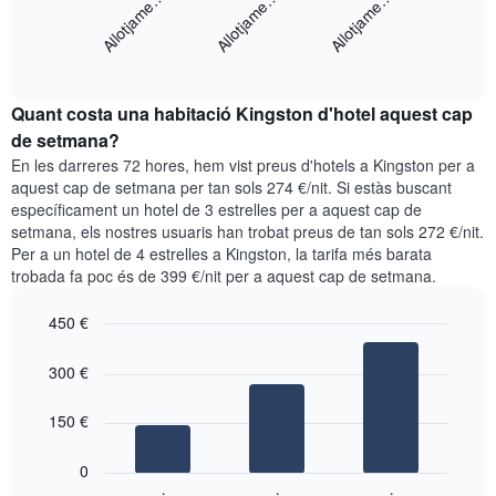
Allotjame…
Allotjame…
Allotjame…
X
gràfic
que
mostra
mostra
End
el
els
of
preu
interactive
dies
mitjà
chart
de
Quant costa una habitació Kingston d'hotel aquest cap
d'una
la
habitació
de setmana?
setmana.
per
En les darreres 72 hores, hem vist preus d'hotels a Kingston per a
El
a
aquest cap de setmana per tan sols 274 €/nit. Si estàs buscant
gràfic
aquesta
específicament un hotel de 3 estrelles per a aquest cap de
té
nit
setmana, els nostres usuaris han trobat preus de tan sols 272 €/nit.
1
segons
eix
Per a un hotel de 4 estrelles a Kingston, la tarifa més barata
les
Y
trobada fa poc és de 399 €/nit per a aquest cap de setmana.
cerques
que
dels
mostra
450 €
últims
el
3
Bar
Chart
preu
graphic.
dies,
chart
300 €
mitjà
with
agregat
d'una
3
per
bars.
150 €
habitació
puntuació
d'estrelles
El
0
El
següent
gràfic