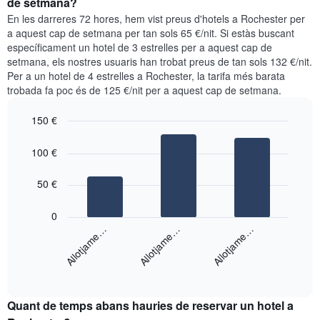
de setmana?
setmana.
per
En les darreres 72 hores, hem vist preus d'hotels a Rochester per
El
a
a aquest cap de setmana per tan sols 65 €/nit. Si estàs buscant
gràfic
aquesta
específicament un hotel de 3 estrelles per a aquest cap de
té
nit
setmana, els nostres usuaris han trobat preus de tan sols 132 €/nit.
1
segons
eix
Per a un hotel de 4 estrelles a Rochester, la tarifa més barata
les
Y
trobada fa poc és de 125 €/nit per a aquest cap de setmana.
cerques
que
dels
mostra
150 €
últims
el
3
Bar
Chart
preu
graphic.
dies,
chart
100 €
mitjà
with
agregat
d'una
3
per
bars.
50 €
habitació
puntuació
d'estrelles
El
0
El
següent
Allotjame…
Allotjame…
Allotjame…
gràfic
gràfic
té
mostra
1
End
el
eix
of
preu
interactive
X
mitjà
chart
que
Quant de temps abans hauries de reservar un hotel a
d'una
mostra
habitació