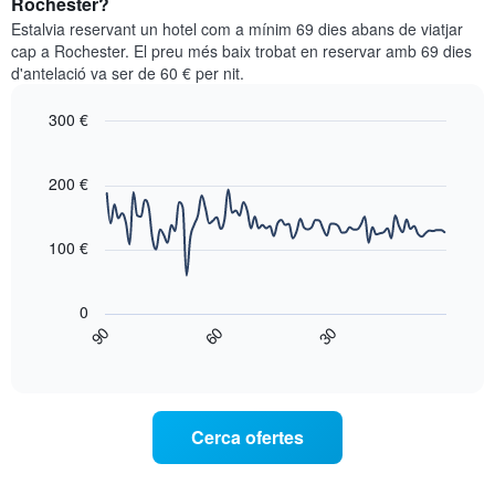
Rochester?
les
per
categories
Estalvia reservant un hotel com a mínim 69 dies abans de viatjar
a
d'hotels
cap a Rochester. El preu més baix trobat en reservar amb 69 dies
aquest
per
d'antelació va ser de 60 € per nit.
cap
estrelles.
de
El
300 €
setmana
gràfic
trobat
Line
Chart
té
graphic.
chart
en
1
with
200 €
els
eix
90
darrers
data
Y
3
points.
que
100 €
dies,
mostra
agregat
El
el
per
següent
preu
0
puntuació
gràfic
mitjà
90
60
30
d'estrelles
mostra
End
d'una
El
of
com
habitació
interactive
gràfic
varia
per
chart
té
el
a
1
preu
aquesta
Cerca ofertes
eix
d'una
nit,
X
habitació
trobat
que
a
en