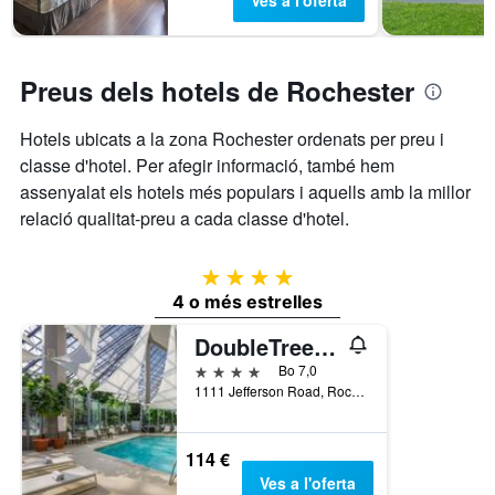
Ves a l'oferta
Preus dels hotels de Rochester
Hotels ubicats a la zona Rochester ordenats per preu i
classe d'hotel. Per afegir informació, també hem
assenyalat els hotels més populars i aquells amb la millor
relació qualitat-preu a cada classe d'hotel.
4 estrelles
4 o més estrelles
DoubleTree by Hilton Hotel Rochester
4 estrelles
Bo 7,0
1111 Jefferson Road, Rochester, NY, Estats Units
114 €
Ves a l'oferta