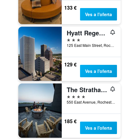
133 €
Ves a l'oferta
Hyatt Regency Rochester
3 estrelles
125 East Main Street, Rochester, NY, Estats Units
129 €
Ves a l'oferta
The Strathallan Rochester Hotel & Spa, Tapestry by Hilton
4 estrelles
550 East Avenue, Rochester, NY, Estats Units
185 €
Ves a l'oferta