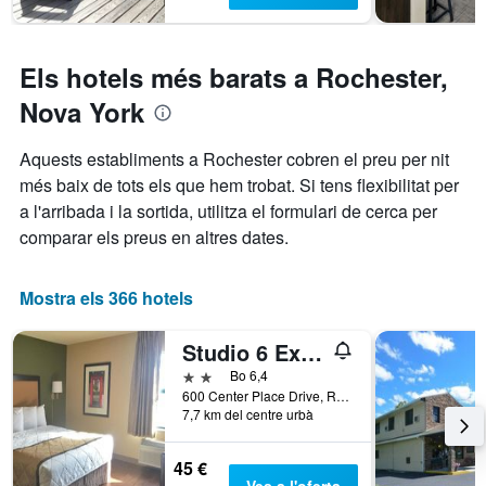
gràfic
setmana,
té
trobat
1
en
eix
Els hotels més barats a Rochester,
els
Y
que
Nova York
darrers
mostra
3
el
Aquests establiments a Rochester cobren el preu per nit
dies
preu
més baix de tots els que hem trobat. Si tens flexibilitat per
mitjà
d'una
a l'arribada i la sortida, utilitza el formulari de cerca per
habitació
comparar els preus en altres dates.
Mostra els 366 hotels
Studio 6 Extended Stay Rochester Greece Ny
2 estrelles
Bo 6,4
600 Center Place Drive, Rochester, NY, Estats Units
7,7 km del centre urbà
45 €