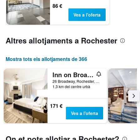
86 €
Ves a l'oferta
Altres allotjaments a Rochester
Mostra tots els allotjaments de 366
Inn on Broadway
26 Broadway, Rochester, NY, Estats Units
1,3 km del centre urbà
171 €
Ves a l'oferta
On et pots allotjar a Rochester?