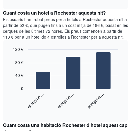
quadre
mesos.
interactive
mostra
chart
El
el
Quant costa un hotel a Rochester aquesta nit?
gràfic
preu
Els usuaris han trobat preus per a hotels a Rochester aquesta nit a
té
mitjà
partir de 52 €, que pugen fins a un cost mitjà de 186 €, basat en les
1
d'una
eix
cerques de les últimes 72 hores. Els preus comencen a partir de
habitació
Y
113 € per a un hotel de 4 estrelles a Rochester per a aquesta nit.
cada
que
dia
mostra
120 €
de
el
Bar
la
Chart
preu
graphic.
chart
setmana
80 €
mitjà
with
El
d'una
3
gràfic
bars.
40 €
habitació
té
1
El
0
eix
següent
Allotjame…
Allotjame…
Allotjame…
X
gràfic
que
mostra
mostra
End
el
els
of
preu
interactive
dies
mitjà
chart
de
Quant costa una habitació Rochester d'hotel aquest cap
d'una
la
habitació