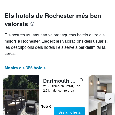
mostra
mesura
els
les
que
darrers
categories
s'acosta
3
Els hotels de Rochester més ben
d'hotel
la
dies
per
valorats
data
estrelles.
de
El
l'estada
Els nostres usuaris han valorat aquests hotels entre els
gràfic
El
millors a Rochester. Llegeix les valoracions dels usuaris,
té
gràfic
1
les descripcions dels hotels i els serveis per delimitar la
té
eix
1
cerca.
Y
eix
que
X
mostra
que
Mostra els 366 hotels
el
mostra
preu
el
Dartmouth House
mitjà
nombre
d'una
de
215 Dartmouth Street, Rochester, NY, Estats Units
habitació
2,6 km del centre urbà
dies
per
abans
a
de
aquest
l'estada
165 €
cap
El
Ves a l'oferta
de