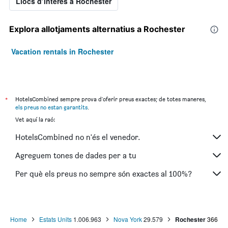
Llocs d’interès a Rochester
Explora allotjaments alternatius a Rochester
Vacation rentals in Rochester
*
HotelsCombined sempre prova d'oferir preus exactes; de totes maneres,
els preus no estan garantits
.
Vet aquí la raó:
HotelsCombined no n'és el venedor.
Agreguem tones de dades per a tu
Per què els preus no sempre són exactes al 100%?
Home
Estats Units
1.006.963
Nova York
29.579
Rochester
366