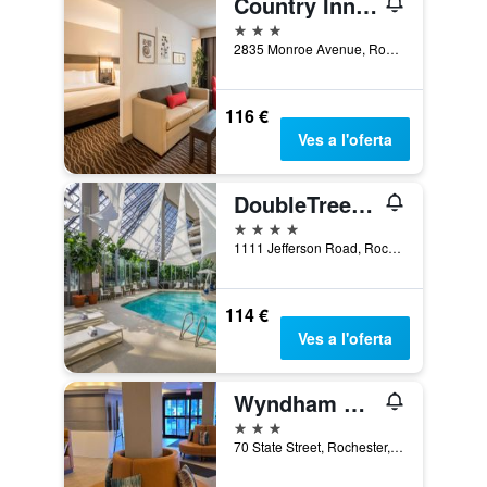
Country Inn & Suites Rochester-Pittsford
3 estrelles
2835 Monroe Avenue, Rochester, NY, Estats Units
116 €
Ves a l'oferta
DoubleTree by Hilton Hotel Rochester
4 estrelles
1111 Jefferson Road, Rochester, NY, Estats Units
114 €
Ves a l'oferta
Wyndham Rochester Downtown
3 estrelles
70 State Street, Rochester, NY, Estats Units