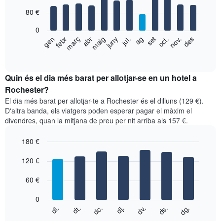
with
80 €
12
bars.
0
El
gen
febr
març
abr
maig
juny
jul.
ag
set
oct.
nov.
des
següent
End
of
gràfic
interactive
mostra
chart
el
Quin és el dia més barat per allotjar-se en un hotel a
preu
Rochester?
mitjà
El dia més barat per allotjar-te a Rochester és el dilluns (129 €).
d'una
D'altra banda, els viatgers poden esperar pagar el màxim el
habitació
divendres, quan la mitjana de preu per nit arriba als 157 €.
per
mesos
180 €
El
gràfic
Bar
Chart
graphic.
120 €
té
chart
with
1
7
eix
60 €
bars.
X
que
0
El
mostra
dc.
dj.
dv.
ds.
dg.
dl.
dt.
següent
End
els
of