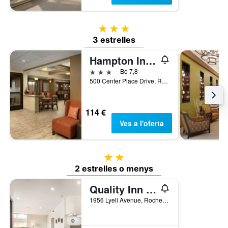
3 estrelles
3 estrelles
Hampton Inn by Hilton Rochester/Greece
3 estrelles
Bo 7,8
500 Center Place Drive, Rochester, NY, Estats Units
114 €
Ves a l'oferta
2 estrelles
2 estrelles o menys
Quality Inn Rochester West
1956 Lyell Avenue, Rochester, NY, Estats Units