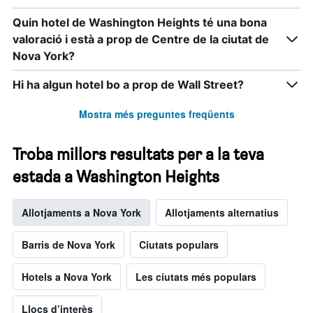
el
mostra
preu
el
Quin hotel de Washington Heights té una bona
mitjà
nombre
valoració i està a prop de Centre de la ciutat de
d'una
de
habitació
Nova York?
dies
per
abans
a
de
Hi ha algun hotel bo a prop de Wall Street?
aquest
l'estada
cap
El
Mostra més preguntes freqüents
de
gràfic
setmana,
té
trobat
1
Troba millors resultats per a la teva
en
eix
estada a Washington Heights
els
Y
que
darrers
mostra
Allotjaments a Nova York
Allotjaments alternatius
3
el
dies
preu
mitjà
Barris de Nova York
Ciutats populars
d'una
habitació
Hotels a Nova York
Les ciutats més populars
Llocs d’interès