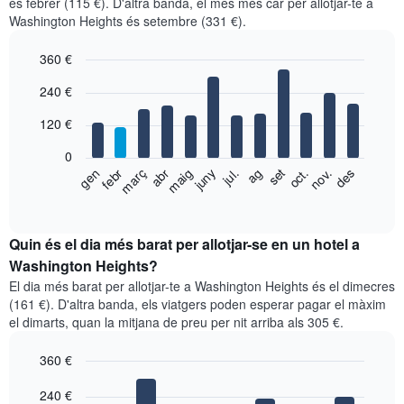
és febrer (115 €). D'altra banda, el mes més car per allotjar-te a
Washington Heights és setembre (331 €).
360 €
Bar
Chart
240 €
graphic.
chart
with
120 €
12
bars.
0
El
gen
febr
març
abr
maig
juny
jul.
ag
set
oct.
nov.
des
següent
End
of
gràfic
interactive
mostra
chart
el
Quin és el dia més barat per allotjar-se en un hotel a
preu
Washington Heights?
mitjà
El dia més barat per allotjar-te a Washington Heights és el dimecres
d'una
(161 €). D'altra banda, els viatgers poden esperar pagar el màxim
habitació
el dimarts, quan la mitjana de preu per nit arriba als 305 €.
per
mesos
360 €
El
gràfic
Bar
Chart
graphic.
240 €
té
chart