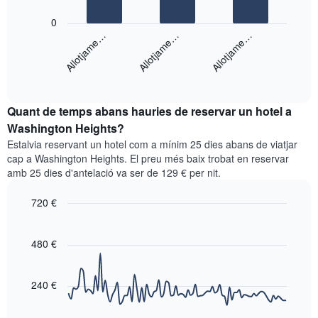
El
El
gràfic
0
següent
té
Allotjame…
Allotjame…
Allotjame…
gràfic
1
mostra
eix
End
el
X
of
preu
interactive
que
mitjà
chart
mostra
Quant de temps abans hauries de reservar un hotel a
d'una
les
habitació
Washington Heights?
categories
per
d'hotels
Estalvia reservant un hotel com a mínim 25 dies abans de viatjar
a
per
cap a Washington Heights. El preu més baix trobat en reservar
aquest
estrelles.
amb 25 dies d'antelació va ser de 129 € per nit.
cap
El
de
gràfic
720 €
setmana
té
trobat
Line
Chart
1
graphic.
chart
en
eix
with
480 €
els
Y
90
darrers
que
data
3
points.
mostra
240 €
dies,
el
agregat
El
preu
per
següent