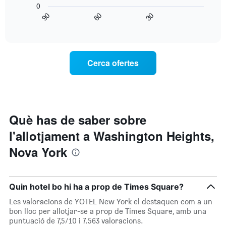
mitjà
0
puntuació
gràfic
d'una
90
60
30
d'estrelles
mostra
habitació
End
El
of
com
per
interactive
gràfic
varia
a
chart
té
el
aquesta
1
preu
nit,
Cerca ofertes
eix
d'una
trobat
X
habitació
en
que
a
els
mostra
mesura
darrers
les
que
3
categories
s'acosta
dies
Què has de saber sobre
d'hotel
la
per
l'allotjament a Washington Heights,
data
estrelles.
de
Nova York
El
l'estada
gràfic
El
té
gràfic
1
té
Quin hotel bo hi ha a prop de Times Square?
eix
1
Y
eix
Les valoracions de YOTEL New York el destaquen com a un
que
X
bon lloc per allotjar-se a prop de Times Square, amb una
mostra
que
puntuació de 7,5/10 i 7.563 valoracions.