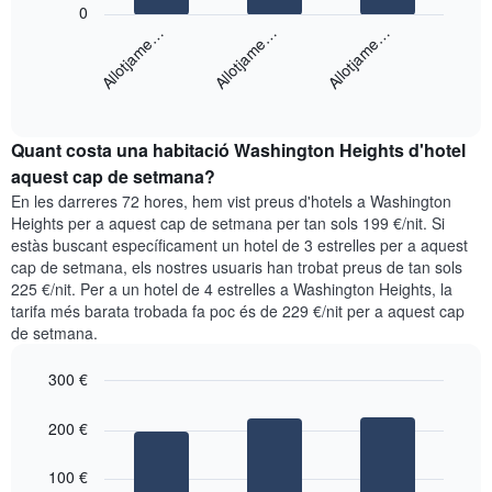
El
que
0
següent
mostra
Allotjame…
Allotjame…
Allotjame…
gràfic
els
mostra
dies
End
el
de
of
preu
la
interactive
mitjà
chart
setmana.
Quant costa una habitació Washington Heights d'hotel
d'una
El
habitació
aquest cap de setmana?
gràfic
per
té
En les darreres 72 hores, hem vist preus d'hotels a Washington
a
1
Heights per a aquest cap de setmana per tan sols 199 €/nit. Si
aquesta
eix
estàs buscant específicament un hotel de 3 estrelles per a aquest
nit
Y
cap de setmana, els nostres usuaris han trobat preus de tan sols
segons
que
225 €/nit. Per a un hotel de 4 estrelles a Washington Heights, la
les
mostra
tarifa més barata trobada fa poc és de 229 €/nit per a aquest cap
cerques
el
de setmana.
dels
preu
últims
mitjà
300 €
3
d'una
dies,
Bar
habitació
Chart
agregat
graphic.
chart
200 €
with
per
3
puntuació
bars.
100 €
d'estrelles