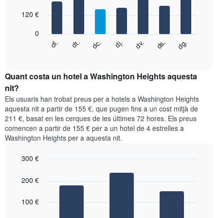
with
1
7
eix
120 €
bars.
X
que
0
El
mostra
dc.
dj.
dv.
ds.
dg.
dl.
dt.
següent
End
els
of
quadre
mesos.
interactive
mostra
chart
El
el
Quant costa un hotel a Washington Heights aquesta
gràfic
preu
nit?
té
mitjà
1
Els usuaris han trobat preus per a hotels a Washington Heights
d'una
eix
aquesta nit a partir de 155 €, que pugen fins a un cost mitjà de
habitació
Y
211 €, basat en les cerques de les últimes 72 hores. Els preus
cada
que
comencen a partir de 155 € per a un hotel de 4 estrelles a
dia
mostra
Washington Heights per a aquesta nit.
de
el
la
preu
setmana
300 €
mitjà
El
Bar
Chart
d'una
gràfic
graphic.
chart
200 €
habitació
with
té
3
1
bars.
100 €
eix
X