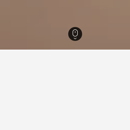
3.522
Lviv
2.534
Lwow Ghetto
barats a prop de Lwow Ghetto
cobren el preu per nit més baix de tots els que hem trobat. Si tens
omparar els preus en altres dates.