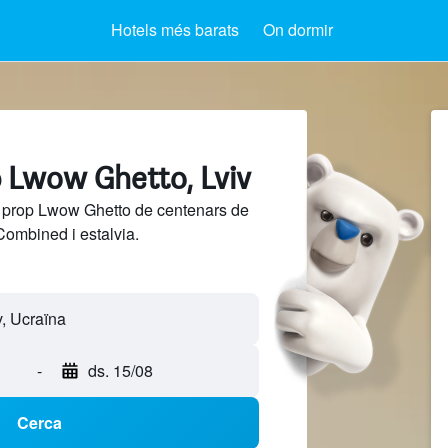
Hotels més barats
On dormir
p Lwow Ghetto, Lviv
a prop Lwow Ghetto de centenars de
Combined i estalvia.
-
ds. 15/08
Cerca