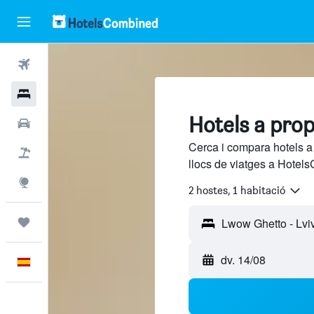
Vols
Hotels
Hotels a pro
Cotxes
Cerca i compara hotels 
Vol+hotel
llocs de viatges a Hotels
Explore
2 hostes, 1 habitació
Viatges
dv. 14/08
Català