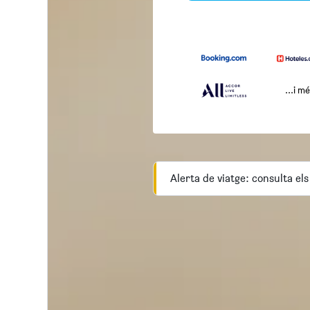
...i m
Alerta de viatge: consulta els