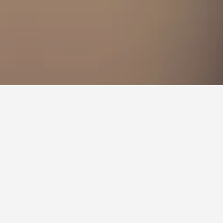
, Lviv
 flexibilitat per a l'arribada i la sortida,