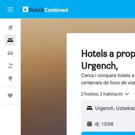
Vols
Hotels
Hotels a pro
Cotxes
Urgench,
Vol+hotel
Cerca i compara hotels a
Explore
centenars de llocs de via
2 hostes, 1 habitació
Viatges
dj. 13/08