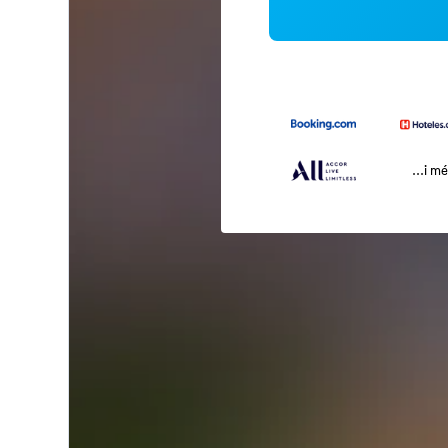
...i m