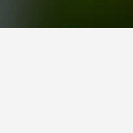
eroport de Urgench
otel (8,6/10 de 69 valoracions) són opcions
port de Urgench