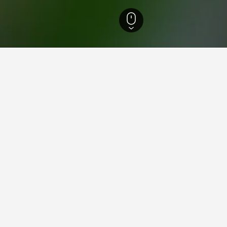
Aeroport de Urgench
ents sobre l'allotjament a A
 prop de Aeroport de Urgench?
loracions), Grand Castle Hotel (8,8/10 de 68 valoracions) i Sharq h
op de Aeroport de Urgench.
ltats per a la teva estada a Aero