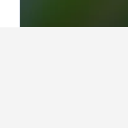
Home
Uzbekistan
3.662
Urgench
40
Preguntes freqü
Quins són els millors hotels a
Central Plaza Hotel (8,9/10 de 57 va
ben valorades per allotjar-se a pr
Troba millors resu