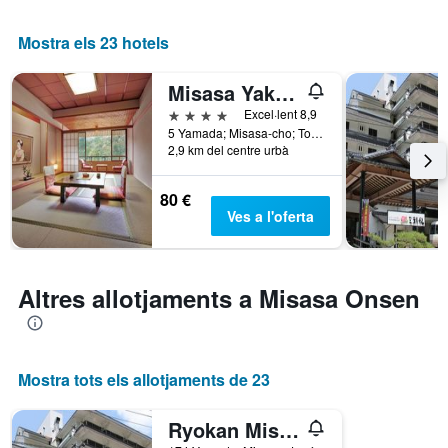
Mostra els 23 hotels
Misasa Yakushinoyu Mansuirou
4 estrelles
Excel·lent 8,9
5 Yamada; Misasa-cho; Tohaku-gun; Tottori, Misasa, Japó
2,9 km del centre urbà
80 €
Ves a l'oferta
Altres allotjaments a Misasa Onsen
Mostra tots els allotjaments de 23
Ryokan Misasakan