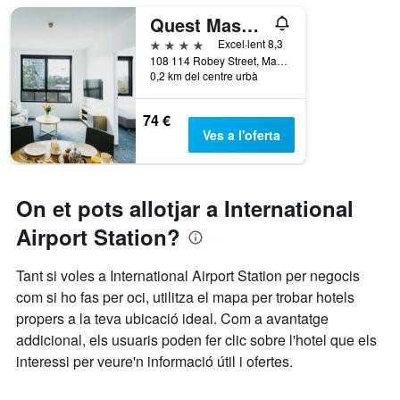
Quest Mascot Serviced Apartments
4 estrelles
Excel·lent 8,3
108 114 Robey Street, Mascot, NSW, Austràlia
0,2 km del centre urbà
74 €
Ves a l'oferta
On et pots allotjar a International
Airport Station?
Tant si voles a International Airport Station per negocis
com si ho fas per oci, utilitza el mapa per trobar hotels
propers a la teva ubicació ideal. Com a avantatge
addicional, els usuaris poden fer clic sobre l'hotel que els
interessi per veure'n informació útil i ofertes.