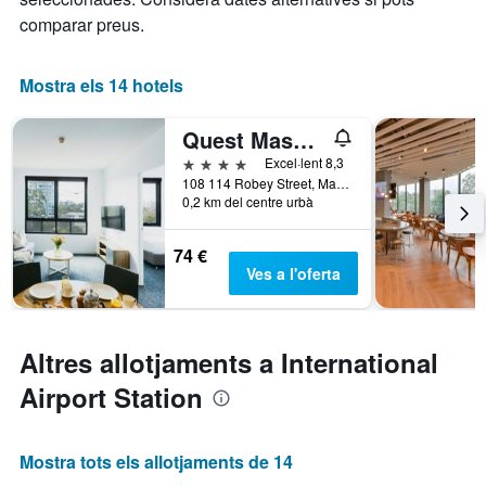
comparar preus.
Mostra els 14 hotels
Quest Mascot Serviced Apartments
4 estrelles
Excel·lent 8,3
108 114 Robey Street, Mascot, NSW, Austràlia
0,2 km del centre urbà
74 €
Ves a l'oferta
Altres allotjaments a International
Airport Station
Mostra tots els allotjaments de 14