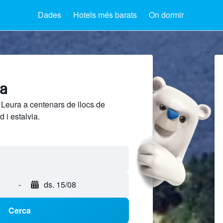
Dades
Hotels més barats
On dormir
ra
 Leura a centenars de llocs de
 i estalvia.
-
ds. 15/08
Cerca