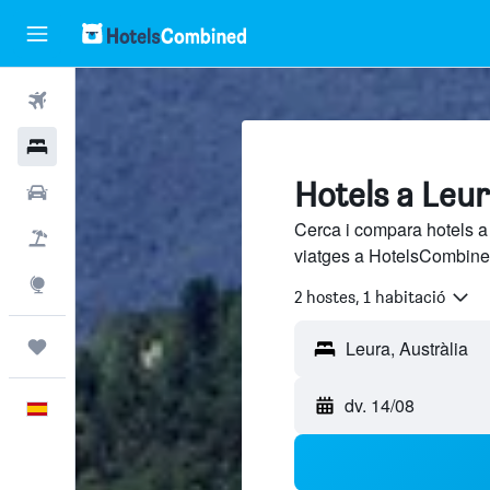
Vols
Hotels
Hotels a Leu
Cotxes
Cerca i compara hotels a
Vol+hotel
viatges a HotelsCombined
Explore
2 hostes, 1 habitació
Viatges
dv. 14/08
Català