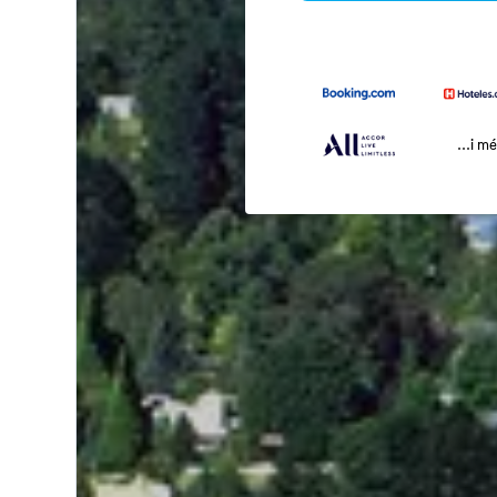
...i m