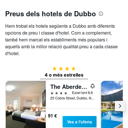
gràfic
setmana,
té
trobat
1
Preus dels hotels de Dubbo
en
eix
els
Y
Hem trobat els hotels següents a Dubbo amb diferents
que
darrers
opcions de preu i classe d'hotel. Com a complement,
mostra
3
el
també hem marcat els establiments més populars i
dies
preu
aquells amb la millor relació qualitat-preu a cada classe
mitjà
d'hotel.
d'una
habitació
4 estrelles
4 o més estrelles
The Aberdeen Motel
4 estrelles
Excel·lent 8,6
25 Cobra Street, Dubbo, NSW, Austràlia
91 €
Ves a l'oferta