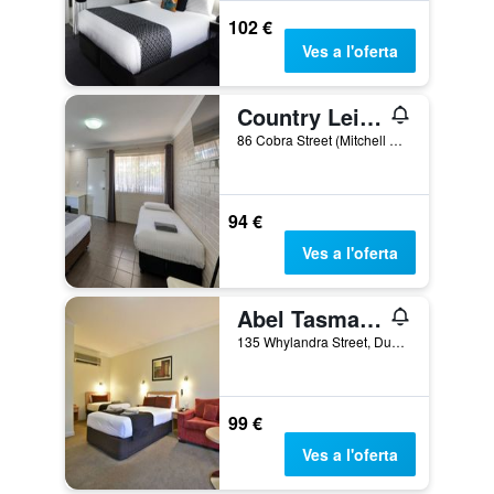
102 €
Ves a l'oferta
Country Leisure Motor Inn
86 Cobra Street (Mitchell Highway), Dubbo, NSW, Austràlia
94 €
Ves a l'oferta
Abel Tasman Motor Inn
135 Whylandra Street, Dubbo, NSW, Austràlia
99 €
Ves a l'oferta