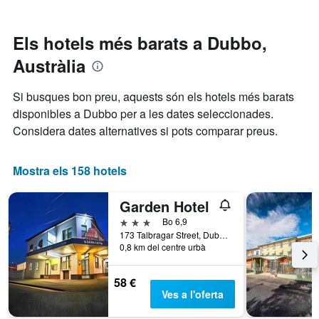
mostra
mesura
els
les
que
darrers
categories
s'acosta
3
Els hotels més barats a Dubbo,
d'hotel
la
dies
per
Austràlia
data
estrelles.
de
El
l'estada
Si busques bon preu, aquests són els hotels més barats
gràfic
El
disponibles a Dubbo per a les dates seleccionades.
té
gràfic
1
Considera dates alternatives si pots comparar preus.
té
eix
1
Y
eix
que
Mostra els 158 hotels
X
mostra
que
el
mostra
Garden Hotel
preu
el
mitjà
3 estrelles
Bo 6,9
nombre
d'una
173 Talbragar Street, Dubbo, NSW, Austràlia
de
0,8 km del centre urbà
habitació
dies
per
abans
a
de
58 €
aquest
l'estada
Ves a l'oferta
cap
El
de