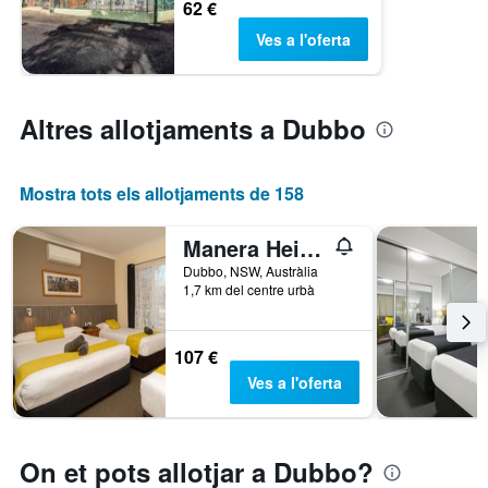
62 €
Ves a l'oferta
Altres allotjaments a Dubbo
Mostra tots els allotjaments de 158
Manera Heights Apartments
Dubbo, NSW, Austràlia
1,7 km del centre urbà
107 €
Ves a l'oferta
On et pots allotjar a Dubbo?