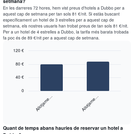
setmana?
setmana.
per
En les darreres 72 hores, hem vist preus d'hotels a Dubbo per a
El
a
aquest cap de setmana per tan sols 81 €/nit. Si estàs buscant
gràfic
aquesta
específicament un hotel de 3 estrelles per a aquest cap de
té
nit
setmana, els nostres usuaris han trobat preus de tan sols 81 €/nit.
1
segons
eix
Per a un hotel de 4 estrelles a Dubbo, la tarifa més barata trobada
les
Y
fa poc és de 89 €/nit per a aquest cap de setmana.
cerques
que
dels
mostra
120 €
últims
el
3
Bar
Chart
preu
graphic.
dies,
chart
80 €
mitjà
with
agregat
d'una
2
per
bars.
40 €
habitació
puntuació
d'estrelles
El
0
El
següent
Allotjame…
Allotjame…
gràfic
gràfic
té
mostra
1
End
el
eix
of
preu
interactive
X
mitjà
chart
que
Quant de temps abans hauries de reservar un hotel a
d'una
mostra
habitació