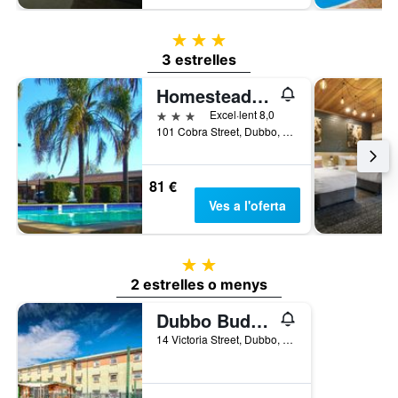
3 estrelles
3 estrelles
Homestead Motel
3 estrelles
Excel·lent 8,0
101 Cobra Street, Dubbo, NSW, Austràlia
81 €
Ves a l'oferta
2 estrelles
2 estrelles o menys
Dubbo Budget Stay
14 Victoria Street, Dubbo, NSW, Austràlia