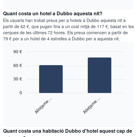
quadre
mesos.
interactive
mostra
chart
El
el
Quant costa un hotel a Dubbo aquesta nit?
gràfic
preu
Els usuaris han trobat preus per a hotels a Dubbo aquesta nit a
té
mitjà
partir de 62 €, que pugen fins a un cost mitjà de 117 €, basat en les
1
d'una
eix
cerques de les últimes 72 hores. Els preus comencen a partir de
habitació
Y
79 € per a un hotel de 4 estrelles a Dubbo per a aquesta nit.
cada
que
dia
mostra
90 €
de
el
Bar
la
Chart
preu
graphic.
chart
setmana
60 €
mitjà
with
El
d'una
2
gràfic
bars.
30 €
habitació
té
1
El
0
eix
següent
Allotjame…
Allotjame…
X
gràfic
que
mostra
mostra
End
el
els
of
preu
interactive
dies
mitjà
chart
de
Quant costa una habitació Dubbo d'hotel aquest cap de
d'una
la
habitació