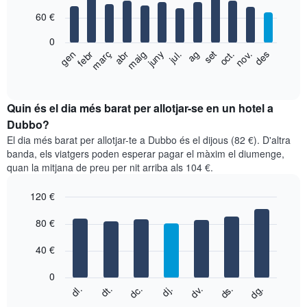
with
60 €
12
bars.
0
El
gen
febr
març
abr
maig
juny
jul.
ag
set
oct.
nov.
des
següent
End
of
gràfic
interactive
mostra
chart
el
Quin és el dia més barat per allotjar-se en un hotel a
preu
Dubbo?
mitjà
El dia més barat per allotjar-te a Dubbo és el dijous (82 €). D'altra
d'una
banda, els viatgers poden esperar pagar el màxim el diumenge,
habitació
quan la mitjana de preu per nit arriba als 104 €.
per
mesos
120 €
El
gràfic
Bar
Chart
graphic.
80 €
té
chart
with
1
7
eix
40 €
bars.
X
que
0
El
mostra
dc.
dj.
dv.
ds.
dg.
dl.
dt.
següent
End
els
of