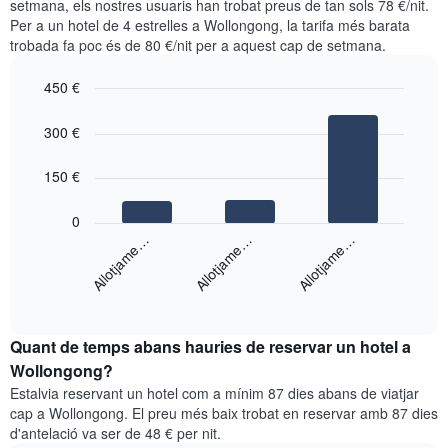
eix
setmana, els nostres usuaris han trobat preus de tan sols 78 €/nit.
segons
Y
Per a un hotel de 4 estrelles a Wollongong, la tarifa més barata
les
que
trobada fa poc és de 80 €/nit per a aquest cap de setmana.
cerques
mostra
dels
el
450 €
últims
preu
3
Bar
Chart
mitjà
graphic.
dies,
chart
300 €
d'una
with
agregat
habitació
3
per
bars.
150 €
puntuació
d'estrelles
El
0
El
següent
Allotjame…
Allotjame…
Allotjame…
gràfic
gràfic
té
mostra
1
End
el
eix
of
preu
interactive
X
mitjà
chart
que
Quant de temps abans hauries de reservar un hotel a
d'una
mostra
habitació
Wollongong?
les
per
categories
Estalvia reservant un hotel com a mínim 87 dies abans de viatjar
a
d'hotels
cap a Wollongong. El preu més baix trobat en reservar amb 87 dies
aquest
per
d'antelació va ser de 48 € per nit.
cap