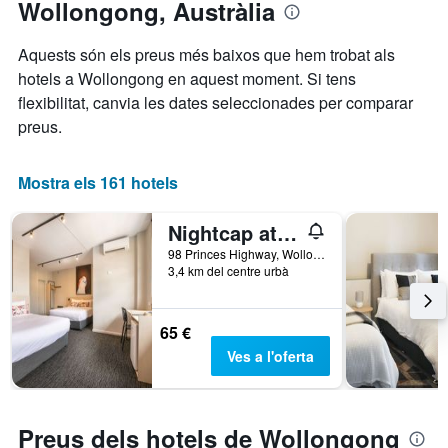
per
Wollongong, Austràlia
data
estrelles.
de
El
l'estada
Aquests són els preus més baixos que hem trobat als
gràfic
El
hotels a Wollongong en aquest moment. Si tens
té
gràfic
1
flexibilitat, canvia les dates seleccionades per comparar
té
eix
1
preus.
Y
eix
que
X
mostra
que
Mostra els 161 hotels
el
mostra
preu
el
Nightcap at the Charles Hotel
mitjà
nombre
d'una
de
98 Princes Highway, Wollongong, NSW, Austràlia
habitació
3,4 km del centre urbà
dies
per
abans
a
de
aquest
l'estada
65 €
cap
El
Ves a l'oferta
de
gràfic
setmana,
té
trobat
1
en
eix
Preus dels hotels de Wollongong
els
Y