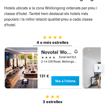
que
darrers
Hotels ubicats a la zona Wollongong ordenats per preu i
mostra
3
el
classe d'hotel. També hem destacat els hotels més
dies
preu
populars i la millor relació qualitat-preu a cada classe
mitjà
d'hotel.
d'una
habitació
4 estrelles
4 o més estrelles
Novotel Wollongong Northbeach
4 estrelles
Excel·lent 8,0
2-14 Cliff Road, Wollongong, NSW, Austràlia
131 €
Ves a l'oferta
3 estrelles
3 estrelles