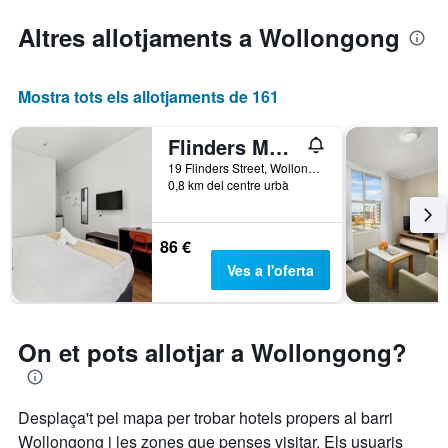
Altres allotjaments a Wollongong
Mostra tots els allotjaments de 161
Flinders Motel
19 Flinders Street, Wollongong, NSW, Austràlia
0,8 km del centre urbà
86 €
Ves a l'oferta
On et pots allotjar a Wollongong?
Desplaça't pel mapa per trobar hotels propers al barri
Wollongong i les zones que penses visitar. Els usuaris