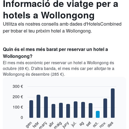
Informació de viatge per a
hotels a Wollongong
Utilitza els nostres consells amb dades d'HotelsCombined
per trobar el teu pròxim hotel a Wollongong.
Quin és el mes més barat per reservar un hotel a
Wollongong?
El mes més econòmic per reservar un hotel a Wollongong és
octubre (69 €). D'altra banda, el mes més car per allotjar-te a
Wollongong és desembre (285 €).
300 €
Bar
Chart
200 €
graphic.
chart
with
100 €
12
bars.
0
El
gen
febr
març
abr
maig
juny
jul.
ag
set
oct.
nov.
des
següent
End