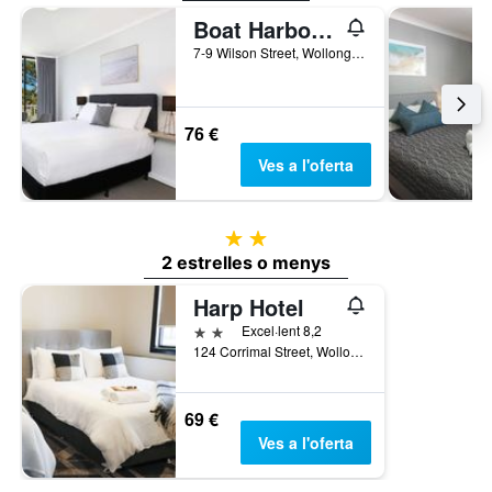
Boat Harbour Motel
7-9 Wilson Street, Wollongong, NSW, Austràlia
76 €
Ves a l'oferta
2 estrelles
2 estrelles o menys
Harp Hotel
2 estrelles
Excel·lent 8,2
124 Corrimal Street, Wollongong, NSW, Austràlia
69 €
Ves a l'oferta