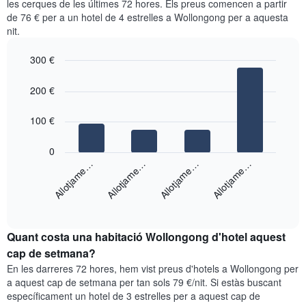
eix
les cerques de les últimes 72 hores. Els preus comencen a partir
habitació
Y
de 76 € per a un hotel de 4 estrelles a Wollongong per a aquesta
cada
que
nit.
dia
mostra
de
el
300 €
la
preu
setmana
Bar
Chart
mitjà
graphic.
chart
El
200 €
d'una
with
gràfic
habitació
4
té
bars.
100 €
1
eix
El
0
X
següent
Allotjame…
Allotjame…
Allotjame…
Allotjame…
que
gràfic
mostra
mostra
els
End
el
dies
of
preu
interactive
de
mitjà
chart
la
Quant costa una habitació Wollongong d'hotel aquest
d'una
setmana.
habitació
cap de setmana?
El
per
En les darreres 72 hores, hem vist preus d'hotels a Wollongong per
gràfic
a
a aquest cap de setmana per tan sols 79 €/nit. Si estàs buscant
té
aquesta
específicament un hotel de 3 estrelles per a aquest cap de
1
nit