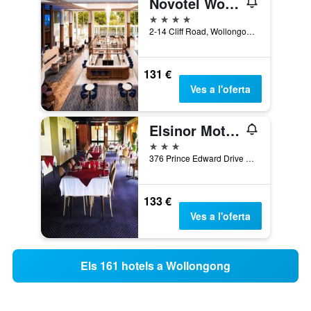
Novotel Wollongong Northbeach
4 estrelles
2-14 Cliff Road, Wollongong, NSW, Austràlia
131 €
Ves a l'oferta
Elsinor Motor Lodge
3 estrelles
376 Prince Edward Drive &, Cnr Kanahooka Rd, Wollongong, NSW, Austràlia
133 €
Ves a l'oferta
Els 161 hotels a Wollongong