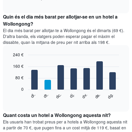
of
gràfic
interactive
mostra
chart
el
Quin és el dia més barat per allotjar-se en un hotel a
preu
Wollongong?
mitjà
El dia més barat per allotjar-te a Wollongong és el dimarts (69 €).
d'una
D'altra banda, els viatgers poden esperar pagar el màxim el
habitació
dissabte, quan la mitjana de preu per nit arriba als 198 €.
per
mesos
240 €
El
gràfic
Bar
Chart
graphic.
160 €
té
chart
with
1
7
eix
80 €
bars.
X
que
0
El
mostra
dc.
dj.
dv.
ds.
dg.
dl.
dt.
següent
End
els
of
quadre
mesos.
interactive
mostra
chart
El
el
Quant costa un hotel a Wollongong aquesta nit?
gràfic
preu
Els usuaris han trobat preus per a hotels a Wollongong aquesta nit
té
mitjà
a partir de 70 €, que pugen fins a un cost mitjà de 119 €, basat en
1
d'una