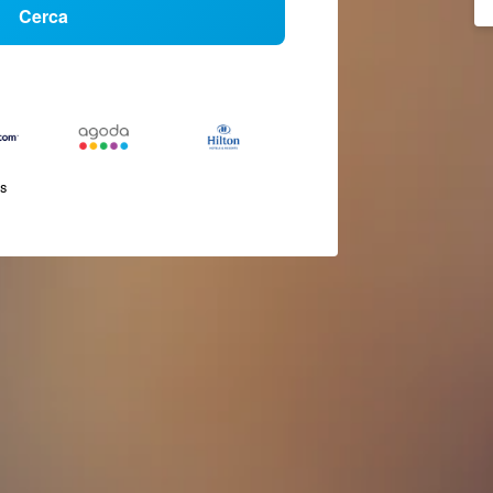
Cerca
és