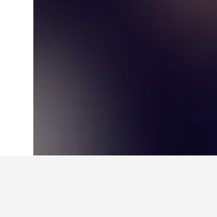
Home
Austràlia
108.581
Territori del 