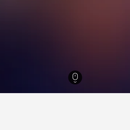
Nord
1.014
Darwin
578
Casuarina Square