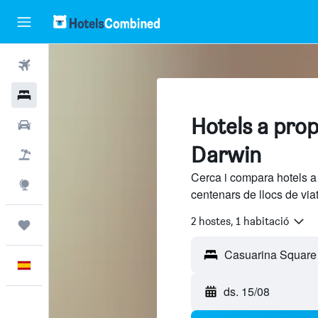
Vols
Hotels
Hotels a pro
Cotxes
Darwin
Vol+hotel
Cerca i compara hotels 
Explore
centenars de llocs de via
2 hostes, 1 habitació
Viatges
Català
ds. 15/08