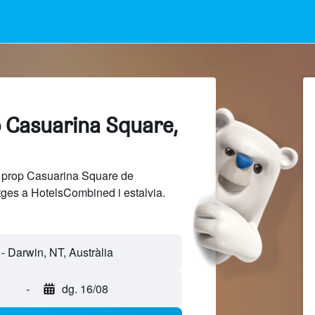
p Casuarina Square,
a prop Casuarina Square de
tges a HotelsCombined i estalvia.
-
dg. 16/08