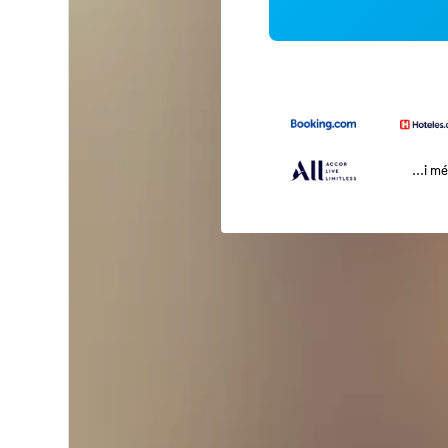
...i m