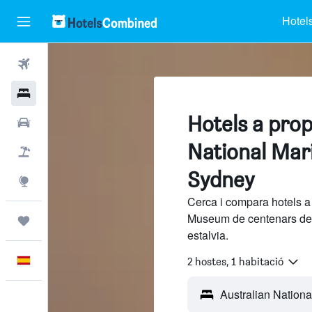
Hotel
Vols
Hotels
Hotels a prop
Cotxes
National Mar
Vol+hotel
Sydney
Explore
Cerca i compara hotels a
Museum de centenars de 
Viatges
estalvia.
Català
2 hostes, 1 habitació