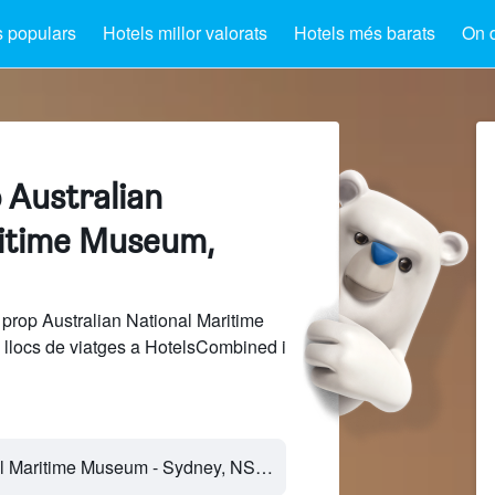
s populars
Hotels millor valorats
Hotels més barats
On 
 Australian
itime Museum,
 prop Australian National Maritime
llocs de viatges a HotelsCombined i