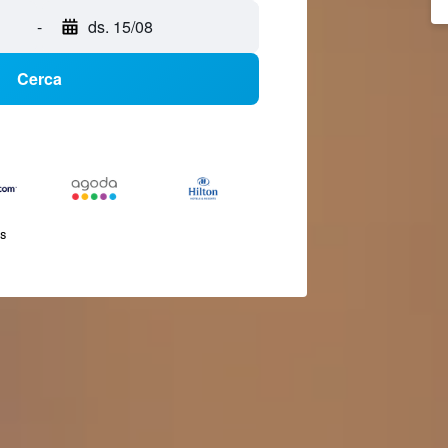
-
ds. 15/08
Cerca
és