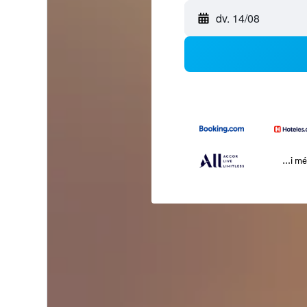
dv. 14/08
...i m