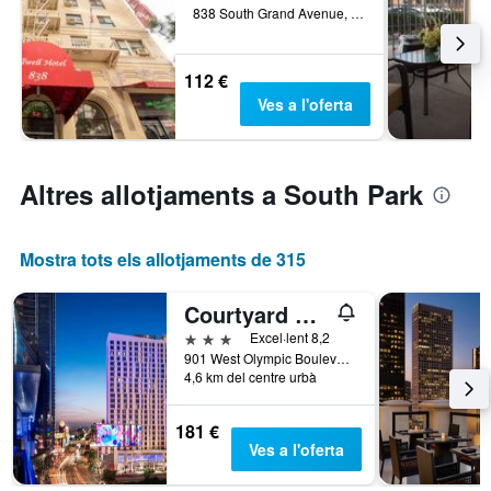
838 South Grand Avenue, Los Angeles, CA, Estats Units
112 €
Ves a l'oferta
Altres allotjaments a South Park
Mostra tots els allotjaments de 315
Courtyard by Marriott Los Angeles L.A. LIVE
3 estrelles
Excel·lent 8,2
901 West Olympic Boulevard, Los Angeles, CA, Estats Units
4,6 km del centre urbà
181 €
Ves a l'oferta