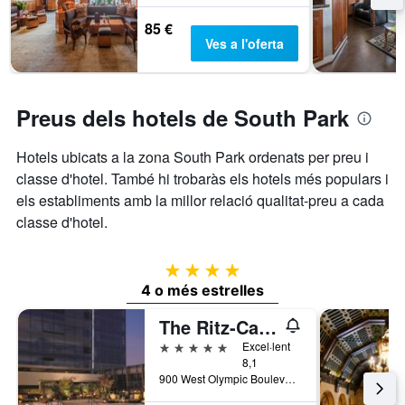
85 €
Ves a l'oferta
Preus dels hotels de South Park
Hotels ubicats a la zona South Park ordenats per preu i
classe d'hotel. També hi trobaràs els hotels més populars i
els establiments amb la millor relació qualitat-preu a cada
classe d'hotel.
4 estrelles
4 o més estrelles
The Ritz-Carlton Los Angeles
5 estrelles
Excel·lent
8,1
900 West Olympic Boulevard, Los Angeles, CA, Estats Units