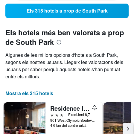
Els 315 hotels a prop de South Park
Els hotels més ben valorats a prop
de South Park
Algunes de les millors opcions d'hotels a South Park,
segons els nostres usuaris. Llegeix les valoracions dels
usuaris per saber perquè aquests hotels s'han puntuat
entre els millors.
Mostra els 315 hotels
Residence Inn by Marriott Los Angeles L.A. LIVE
3 estrelles
Excel·lent 8,7
901 West Olympic Boulevard, Los Angeles, CA, Estats Units
4,6 km del centre urbà