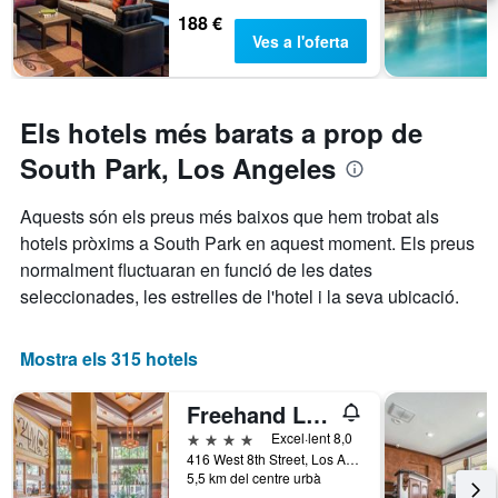
188 €
Ves a l'oferta
Els hotels més barats a prop de
South Park, Los Angeles
Aquests són els preus més baixos que hem trobat als
hotels pròxims a South Park en aquest moment. Els preus
normalment fluctuaran en funció de les dates
seleccionades, les estrelles de l'hotel i la seva ubicació.
Mostra els 315 hotels
Freehand Los Angeles
4 estrelles
Excel·lent 8,0
416 West 8th Street, Los Angeles, CA, Estats Units
5,5 km del centre urbà