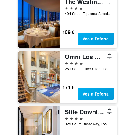
The Westin Bonaventure Hotel & Suites, Los Angeles
4 estrelles
404 South Figueroa Street, Los Angeles, CA, Estats Units
159 €
Ves a l'oferta
Omni Los Angeles Hotel at California Plaza
4 estrelles
251 South Olive Street, Los Angeles, CA, Estats Units
171 €
Ves a l'oferta
Stile Downtown Los Angeles By Kasa
4 estrelles
929 South Broadway, Los Angeles, CA, Estats Units