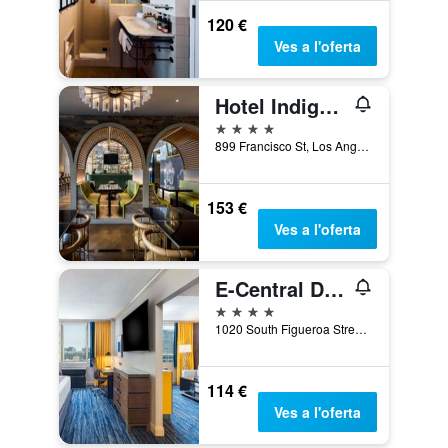
120 €
Ves a l'oferta
Hotel Indigo Los Angeles Downtown By IHG
4 estrelles
899 Francisco St, Los Angeles, CA, Estats Units
153 €
Ves a l'oferta
E-Central Downtown Los Angeles Hotel
4 estrelles
1020 South Figueroa Street, Los Angeles, CA, Estats Units
114 €
Ves a l'oferta