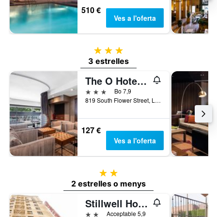
510 €
Ves a l'oferta
3 estrelles
3 estrelles
The O Hotel, Trademark Collection by Wyndham
3 estrelles
Bo 7,9
819 South Flower Street, Los Angeles, CA, Estats Units
127 €
Ves a l'oferta
2 estrelles
2 estrelles o menys
Stillwell Hotel
2 estrelles
Acceptable 5,9