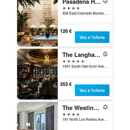
Pasadena Hotel & Pool
4 estrelles
928 East Colorado Boulevard, Pasadena, CA, Estats Units
126 €
Ves a l'oferta
The Langham Huntington, Pasadena
5 estrelles
1401 South Oak Knoll Avenue, Pasadena, CA, Estats Units
353 €
Ves a l'oferta
The Westin Pasadena
4 estrelles
191 North Los Robles Avenue, Pasadena, CA, Estats Units