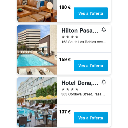
180 €
Ves a l'oferta
Hilton Pasadena
4 estrelles
168 South Los Robles Avenue, Pasadena, CA, Estats Units
159 €
Ves a l'oferta
Hotel Dena, Pasadena Los Angeles, a Tribute Portfolio Hotel
4 estrelles
303 Cordova Street, Pasadena, CA, Estats Units
137 €
Ves a l'oferta