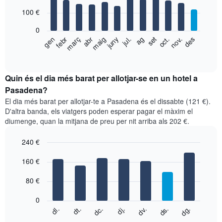
with
100 €
12
bars.
0
El
gen
febr
març
abr
maig
juny
jul.
ag
set
oct.
nov.
des
següent
End
of
gràfic
interactive
mostra
chart
el
Quin és el dia més barat per allotjar-se en un hotel a
preu
Pasadena?
mitjà
El dia més barat per allotjar-te a Pasadena és el dissabte (121 €).
d'una
D'altra banda, els viatgers poden esperar pagar el màxim el
habitació
diumenge, quan la mitjana de preu per nit arriba als 202 €.
per
mesos
240 €
El
gràfic
Bar
Chart
graphic.
160 €
té
chart
with
1
7
eix
80 €
bars.
X
que
0
El
mostra
dc.
dj.
dv.
ds.
dg.
dl.
dt.
següent
End
els
of