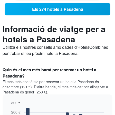
Els 274 hotels a Pasadena
Informació de viatge per a
hotels a Pasadena
Utilitza els nostres consells amb dades d'HotelsCombined
per trobar el teu pròxim hotel a Pasadena.
Quin és el mes més barat per reservar un hotel a
Pasadena?
El mes més econòmic per reservar un hotel a Pasadena és
desembre (121 €). D'altra banda, el mes més car per allotjar-te a
Pasadena és gener (253 €).
300 €
Bar
Chart
200 €
graphic.
chart