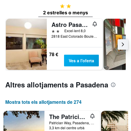
2 estrelles
2 estrelles o menys
Astro Pasadena Hotel
2 estrelles
Excel·lent 8,0
2818 East Colorado Boulevard, Pasadena, CA, Estats Units
78 €
Ves a l'oferta
Altres allotjaments a Pasadena
Mostra tots els allotjaments de 274
The Patrician Hollywood Universal
Patrician Way, Pasadena, CA, Estats Units
3,3 km del centre urbà