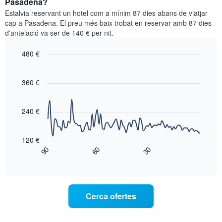
Pasadena?
les
per
categories
Estalvia reservant un hotel com a mínim 87 dies abans de viatjar
a
d'hotels
cap a Pasadena. El preu més baix trobat en reservar amb 87 dies
aquest
per
d'antelació va ser de 140 € per nit.
cap
estrelles.
de
El
480 €
setmana
gràfic
trobat
Line
Chart
té
graphic.
chart
en
1
with
360 €
els
eix
90
darrers
data
Y
3
points.
que
240 €
dies,
mostra
agregat
El
el
per
següent
preu
120 €
puntuació
gràfic
mitjà
90
60
30
d'estrelles
mostra
End
d'una
El
of
com
habitació
interactive
gràfic
varia
per
chart
té
el
a
1
preu
aquesta
Cerca ofertes
eix
d'una
nit,
X
habitació
trobat
que
a
en