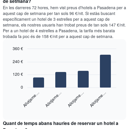
de setmana?
setmana.
per
En les darreres 72 hores, hem vist preus d'hotels a Pasadena per a
El
a
aquest cap de setmana per tan sols 96 €/nit. Si estàs buscant
gràfic
aquesta
específicament un hotel de 3 estrelles per a aquest cap de
té
nit
setmana, els nostres usuaris han trobat preus de tan sols 147 €/nit.
1
segons
eix
Per a un hotel de 4 estrelles a Pasadena, la tarifa més barata
les
Y
trobada fa poc és de 158 €/nit per a aquest cap de setmana.
cerques
que
dels
mostra
360 €
últims
el
3
Bar
Chart
preu
graphic.
dies,
chart
240 €
mitjà
with
agregat
d'una
4
per
bars.
120 €
habitació
puntuació
d'estrelles
El
0
El
següent
Allotjame…
Allotjame…
Allotjame…
Allotjame…
gràfic
gràfic
té
mostra
1
End
el
eix
of
preu
interactive
X
mitjà
chart
que
Quant de temps abans hauries de reservar un hotel a
d'una
mostra
habitació