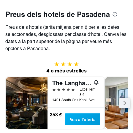
gràfic
setmana,
té
trobat
1
Preus dels hotels de Pasadena
en
eix
els
Y
Preus dels hotels (tarifa mitjana per nit) per a les dates
que
darrers
seleccionades, desglossats per classe d'hotel. Canvia les
mostra
3
el
dates a la part superior de la pàgina per veure més
dies
preu
opcions a Pasadena.
mitjà
d'una
habitació
4 estrelles
4 o més estrelles
The Langham Huntington, Pasadena
5 estrelles
Excel·lent
8,6
1401 South Oak Knoll Avenue, Pasadena, CA, Estats Units
353 €
Ves a l'oferta