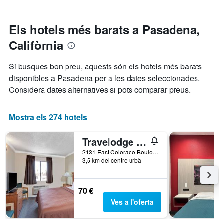
mostra
mesura
els
les
que
darrers
categories
s'acosta
3
Els hotels més barats a Pasadena,
d'hotel
la
dies
per
Califòrnia
data
estrelles.
de
El
l'estada
Si busques bon preu, aquests són els hotels més barats
gràfic
El
disponibles a Pasadena per a les dates seleccionades.
té
gràfic
1
Considera dates alternatives si pots comparar preus.
té
eix
1
Y
eix
que
Mostra els 274 hotels
X
mostra
que
el
mostra
Travelodge by Wyndham Pasadena Central
preu
el
mitjà
2131 East Colorado Boulevard, Pasadena, CA, Estats Units
nombre
3,5 km del centre urbà
d'una
de
habitació
dies
per
abans
a
70 €
de
aquest
l'estada
Ves a l'oferta
cap
El
de