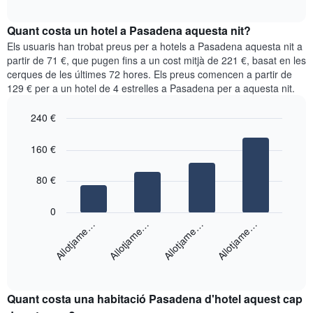
quadre
mesos.
interactive
mostra
chart
El
el
Quant costa un hotel a Pasadena aquesta nit?
gràfic
preu
Els usuaris han trobat preus per a hotels a Pasadena aquesta nit a
té
mitjà
partir de 71 €, que pugen fins a un cost mitjà de 221 €, basat en les
1
d'una
eix
cerques de les últimes 72 hores. Els preus comencen a partir de
habitació
Y
129 € per a un hotel de 4 estrelles a Pasadena per a aquesta nit.
cada
que
dia
mostra
240 €
de
el
Bar
la
Chart
preu
graphic.
chart
setmana
160 €
mitjà
with
El
d'una
4
gràfic
bars.
80 €
habitació
té
1
El
0
eix
següent
Allotjame…
Allotjame…
Allotjame…
Allotjame…
X
gràfic
que
mostra
mostra
End
el
els
of
preu
interactive
dies
mitjà
chart
de
Quant costa una habitació Pasadena d'hotel aquest cap
d'una
la
habitació