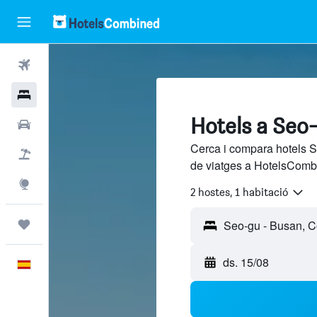
Vols
Hotels
Hotels a Seo
Cotxes
Cerca i compara hotels S
Vol+hotel
de viatges a HotelsCombi
Explore
2 hostes, 1 habitació
Viatges
ds. 15/08
Català