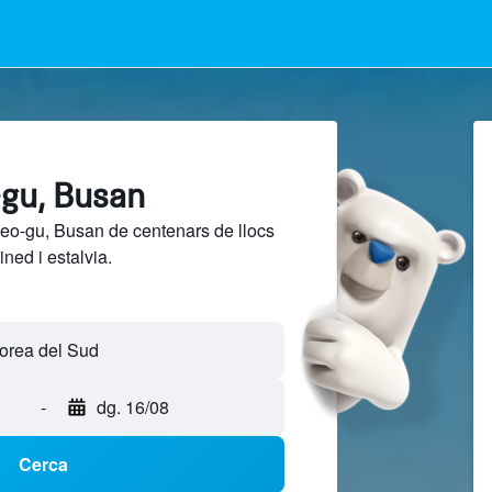
-gu, Busan
eo-gu, Busan de centenars de llocs
ned i estalvia.
-
dg. 16/08
Cerca