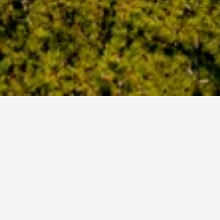
per allotjar-se en un hotel a Seo-gu?
e a Seo-gu és el divendres (75 €). D'altra
erar pagar el màxim el dijous, quan la mitjana
€.