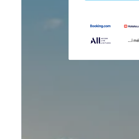
...i m