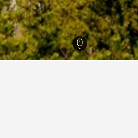
041
Seo-gu
atge per a hotels a Seo-gu
ades d'HotelsCombined per trobar el teu pròxim hotel a Seo-gu.
reservar un hotel a Seo-gu?
Quin és el dia més barat 
hotel a Seo-gu és abril (34 €). D'altra
El dia més barat per allotjar-t
e a Seo-gu és gener (309 €).
banda, els viatgers poden esp
de preu per nit arriba als 164 