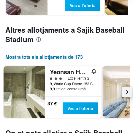
Ves a l'oferta
Altres allotjaments a Sajik Baseball
Stadium
Mostra tots els allotjaments de 173
Yeonsan Hound Hotel
Categoria 3
Excel·lent 9,2
9, World Cup-Daero 153 Beon-Gil, Busan, Corea del Sud
9,9 km del centre urbà
37 €
Ves a l'oferta
On et pots allotjar a Sajik Baseball