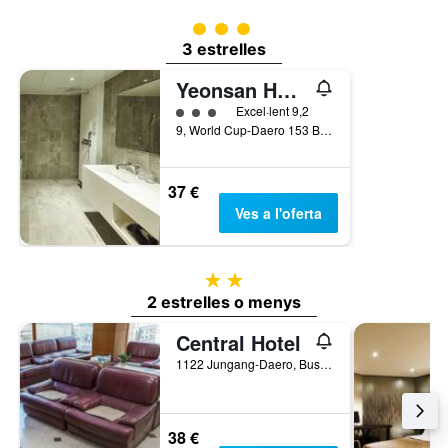
Categoria 3
3 estrelles
Yeonsan Hound Hotel
Categoria 3
Excel·lent 9,2
9, World Cup-Daero 153 Beon-Gil, Busan, Corea del Sud
37 €
Ves a l'oferta
2 estrelles
2 estrelles o menys
Central Hotel
1122 Jungang-Daero, Busan, Corea del Sud
38 €