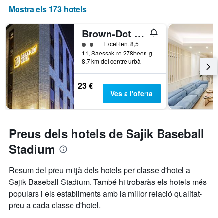
Mostra els 173 hotels
Brown-Dot Hotel Choeup
Categoria 2
Excel·lent 8,5
11, Saessak-ro 278beon-gil, Busanjin-gu, Busan, Corea del Sud
8,7 km del centre urbà
23 €
Ves a l'oferta
Preus dels hotels de Sajik Baseball
Stadium
Resum del preu mitjà dels hotels per classe d'hotel a
Sajik Baseball Stadium. També hi trobaràs els hotels més
populars i els establiments amb la millor relació qualitat-
preu a cada classe d'hotel.