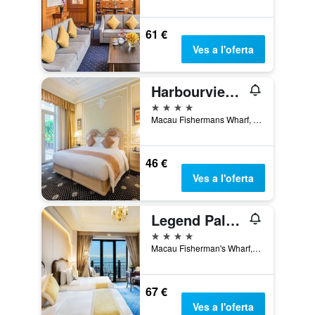
61 €
Ves a l'oferta
Harbourview Hotel Macau
4 estrelles
Macau Fishermans Wharf, Avenida Dr. Sun Yat-Sen, 444, Macau
46 €
Ves a l'oferta
Legend Palace Hotel
4 estrelles
Macau Fisherman's Wharf, Macau
67 €
Ves a l'oferta