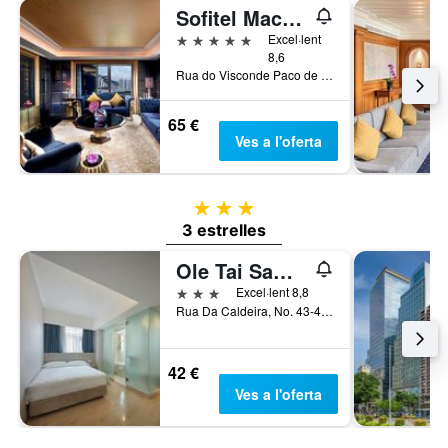
Sofitel Macau at Ponte 16
5 estrelles
Excel·lent
8,6
Rua do Visconde Paco de Arcos, Macau
65 €
Ves a l'oferta
3 estrelles
3 estrelles
Ole Tai Sam Un Hotel
3 estrelles
Excel·lent 8,8
Rua Da Caldeira, No. 43-45, Macau
42 €
Ves a l'oferta