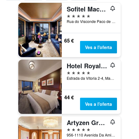
Sofitel Macau at Ponte 16
5 estrelles
Rua do Visconde Paco de Arcos, Macau
65 €
Ves a l'oferta
Hotel Royal Macau
5 estrelles
Estrada da Vitoria 2-4, Macau
44 €
Ves a l'oferta
Artyzen Grand Lapa Macau
5 estrelles
956-1110 Avenida Da Amizade, Macau