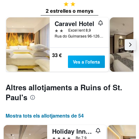
2 estrelles
2 estrelles o menys
Caravel Hotel
2 estrelles
Excel·lent 8,9
Rua do Guimaraes 96-126, Macau
33 €
Ves a l'oferta
Altres allotjaments a Ruins of St.
Paul's
Mostra tots els allotjaments de 54
Holiday Inn Macau By IHG
4 estrelles
Bo 7,9