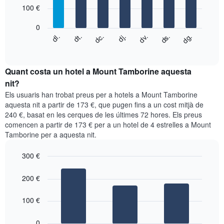
7
eix
100 €
bars.
X
que
0
El
mostra
dc.
dj.
dv.
ds.
dg.
dl.
dt.
següent
End
els
of
quadre
mesos.
interactive
mostra
chart
El
el
Quant costa un hotel a Mount Tamborine aquesta
gràfic
preu
nit?
té
mitjà
1
Els usuaris han trobat preus per a hotels a Mount Tamborine
d'una
eix
aquesta nit a partir de 173 €, que pugen fins a un cost mitjà de
habitació
Y
240 €, basat en les cerques de les últimes 72 hores. Els preus
cada
que
comencen a partir de 173 € per a un hotel de 4 estrelles a Mount
dia
mostra
Tamborine per a aquesta nit.
de
el
la
preu
setmana
300 €
mitjà
El
Bar
Chart
d'una
gràfic
graphic.
chart
200 €
habitació
with
té
3
1
bars.
100 €
eix
X
El
que
0