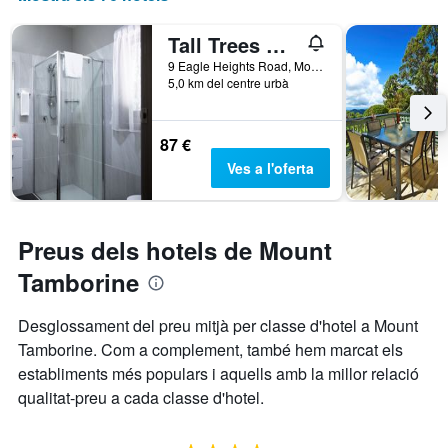
gràfic
té
Tall Trees Motel
1
9 Eagle Heights Road, Mount Tamborine, QLD, Austràlia
eix
5,0 km del centre urbà
X
que
mostra
87 €
les
Ves a l'oferta
categories
d'hotels
per
estrelles.
Preus dels hotels de Mount
El
gràfic
Tamborine
té
1
eix
Desglossament del preu mitjà per classe d'hotel a Mount
Y
Tamborine. Com a complement, també hem marcat els
que
establiments més populars i aquells amb la millor relació
mostra
qualitat-preu a cada classe d'hotel.
el
preu
mitjà