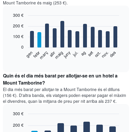
Mount Tamborine és maig (253 €).
300 €
Bar
Chart
200 €
graphic.
chart
with
100 €
12
bars.
0
El
gen
febr
març
abr
maig
juny
jul.
ag
set
oct.
nov.
des
següent
End
of
gràfic
interactive
mostra
chart
el
Quin és el dia més barat per allotjar-se en un hotel a
preu
Mount Tamborine?
mitjà
El dia més barat per allotjar-te a Mount Tamborine és el dilluns
d'una
(156 €). D'altra banda, els viatgers poden esperar pagar el màxim
habitació
el divendres, quan la mitjana de preu per nit arriba als 237 €.
per
mesos
300 €
El
gràfic
Bar
Chart
graphic.
200 €
té
chart
with
1