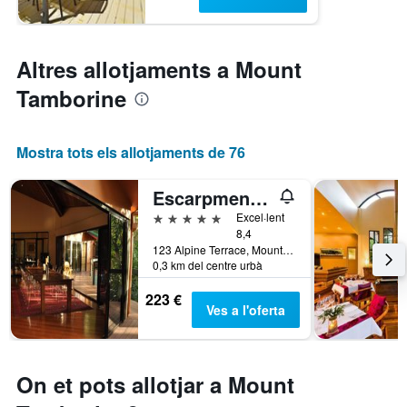
Altres allotjaments a Mount
Tamborine
Mostra tots els allotjaments de 76
Escarpment Retreat & Day Spa for Couples
5 estrelles
Excel·lent
8,4
123 Alpine Terrace, Mount Tamborine, QLD, Austràlia
0,3 km del centre urbà
223 €
Ves a l'oferta
On et pots allotjar a Mount