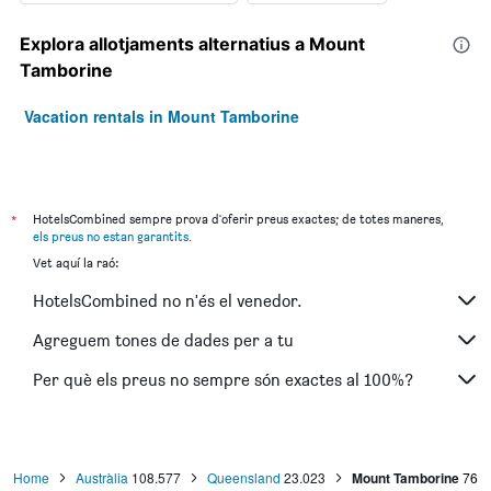
Explora allotjaments alternatius a Mount
Tamborine
Vacation rentals in Mount Tamborine
*
HotelsCombined sempre prova d'oferir preus exactes; de totes maneres,
els preus no estan garantits
.
Vet aquí la raó:
HotelsCombined no n'és el venedor.
Agreguem tones de dades per a tu
Per què els preus no sempre són exactes al 100%?
Home
Austràlia
108.577
Queensland
23.023
Mount Tamborine
76