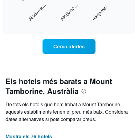
següent
mostra
Allotjame…
Allotjame…
Allotjame…
gràfic
els
mostra
dies
End
el
de
of
preu
la
interactive
mitjà
chart
setmana.
d'una
El
habitació
gràfic
Cerca ofertes
per
té
a
1
aquesta
eix
nit
Y
segons
que
les
Els hotels més barats a Mount
mostra
cerques
el
Tamborine, Austràlia
dels
preu
últims
mitjà
3
De tots els hotels que hem trobat a Mount Tamborine,
d'una
dies,
habitació
aquests establiments tenen el preu més baix. Considera
agregat
dates alternatives si pots comparar preus.
per
puntuació
d'estrelles
Mostra els 76 hotels
El