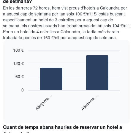
de setmana?
setmana.
per
En les darreres 72 hores, hem vist preus d'hotels a Caloundra per
El
a
a aquest cap de setmana per tan sols 106 €/nit. Si estàs buscant
gràfic
aquesta
específicament un hotel de 3 estrelles per a aquest cap de
té
nit
setmana, els nostres usuaris han trobat preus de tan sols 104 €/nit.
1
segons
eix
Per a un hotel de 4 estrelles a Caloundra, la tarifa més barata
les
Y
trobada fa poc és de 160 €/nit per a aquest cap de setmana.
cerques
que
dels
mostra
180 €
últims
el
3
Bar
Chart
preu
graphic.
dies,
chart
120 €
mitjà
with
agregat
d'una
2
per
bars.
60 €
habitació
puntuació
d'estrelles
El
0
El
següent
Allotjame…
Allotjame…
gràfic
gràfic
té
mostra
1
End
el
eix
of
preu
interactive
X
mitjà
chart
que
Quant de temps abans hauries de reservar un hotel a
d'una
mostra
habitació