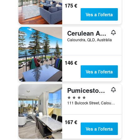
175 €
Ves a l'oferta
Cerulean Apartments
Caloundra, QLD, Austràlia
146 €
Ves a l'oferta
Pumicestone Blue
4 estrelles
111 Bulcock Street, Caloundra, QLD, Austràlia
167 €
Ves a l'oferta