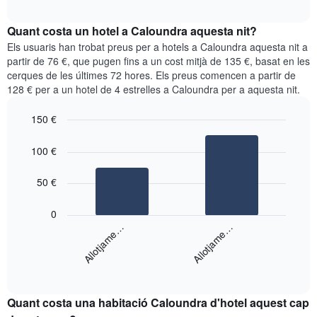
quadre
mesos.
interactive
mostra
chart
El
el
Quant costa un hotel a Caloundra aquesta nit?
gràfic
preu
Els usuaris han trobat preus per a hotels a Caloundra aquesta nit a
té
mitjà
partir de 76 €, que pugen fins a un cost mitjà de 135 €, basat en les
1
d'una
eix
cerques de les últimes 72 hores. Els preus comencen a partir de
habitació
Y
128 € per a un hotel de 4 estrelles a Caloundra per a aquesta nit.
cada
que
dia
mostra
150 €
de
el
Bar
la
Chart
preu
graphic.
chart
setmana
100 €
mitjà
with
El
d'una
2
gràfic
bars.
50 €
habitació
té
1
El
0
eix
següent
Allotjame…
Allotjame…
X
gràfic
que
mostra
mostra
End
el
els
of
preu
interactive
dies
mitjà
chart
de
Quant costa una habitació Caloundra d'hotel aquest cap
d'una
la
habitació