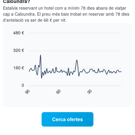
Caloundra?
les
per
categories
Estalvia reservant un hotel com a mínim 78 dies abans de viatjar
a
d'hotels
cap a Caloundra. El preu més baix trobat en reservar amb 78 dies
aquest
per
d'antelació va ser de 66 € per nit.
cap
estrelles.
de
El
480 €
setmana
gràfic
trobat
Line
Chart
té
graphic.
chart
en
1
with
320 €
els
eix
90
darrers
data
Y
3
points.
que
160 €
dies,
mostra
agregat
El
el
per
següent
preu
0
puntuació
gràfic
mitjà
90
60
30
d'estrelles
mostra
End
d'una
El
of
com
habitació
interactive
gràfic
varia
per
chart
té
el
a
1
preu
aquesta
Cerca ofertes
eix
d'una
nit,
X
habitació
trobat
que
a
en