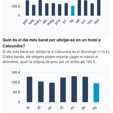
with
100 €
12
bars.
0
El
gen
febr
març
abr
maig
juny
jul.
ag
set
oct.
nov.
des
següent
End
of
gràfic
interactive
mostra
chart
el
Quin és el dia més barat per allotjar-se en un hotel a
preu
Caloundra?
mitjà
El dia més barat per allotjar-te a Caloundra és el diumenge (116 €).
d'una
D'altra banda, els viatgers poden esperar pagar el màxim el
habitació
divendres, quan la mitjana de preu per nit arriba als 160 €.
per
mesos
180 €
El
gràfic
Bar
Chart
graphic.
120 €
té
chart
with
1
7
eix
60 €
bars.
X
que
0
El
mostra
dc.
dj.
dv.
ds.
dg.
dl.
dt.
següent
End
els
of