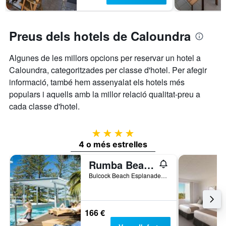
gràfic
setmana,
té
trobat
1
en
eix
Preus dels hotels de Caloundra
els
Y
que
darrers
Algunes de les millors opcions per reservar un hotel a
mostra
3
el
Caloundra, categoritzades per classe d'hotel. Per afegir
dies
preu
informació, també hem assenyalat els hotels més
mitjà
populars i aquells amb la millor relació qualitat-preu a
d'una
cada classe d'hotel.
habitació
4 estrelles
4 o més estrelles
Rumba Beach Resort
Bulcock Beach Esplanade Reception, 10, Caloundra, QLD, Austràlia
166 €