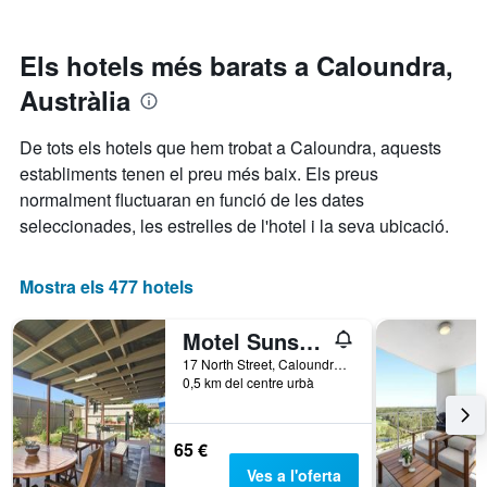
mostra
mesura
els
les
que
darrers
categories
s'acosta
3
Els hotels més barats a Caloundra,
d'hotel
la
dies
per
Austràlia
data
estrelles.
de
El
l'estada
De tots els hotels que hem trobat a Caloundra, aquests
gràfic
El
establiments tenen el preu més baix. Els preus
té
gràfic
1
normalment fluctuaran en funció de les dates
té
eix
1
seleccionades, les estrelles de l'hotel i la seva ubicació.
Y
eix
que
X
mostra
que
Mostra els 477 hotels
el
mostra
preu
el
Motel Sunshine Coast
mitjà
nombre
d'una
de
17 North Street, Caloundra, QLD, Austràlia
habitació
0,5 km del centre urbà
dies
per
abans
a
de
aquest
l'estada
65 €
cap
El
Ves a l'oferta
de