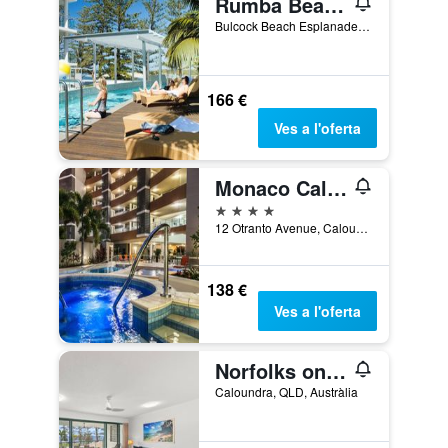
Rumba Beach Resort
Bulcock Beach Esplanade Reception, 10, Caloundra, QLD, Austràlia
166 €
Ves a l'oferta
Monaco Caloundra
4 estrelles
12 Otranto Avenue, Caloundra, QLD, Austràlia
138 €
Ves a l'oferta
Norfolks on Moffat Beach
Caloundra, QLD, Austràlia