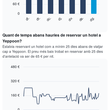
7
eix
60 €
bars.
X
que
0
El
mostra
dc.
dj.
dv.
ds.
dg.
dl.
dt.
següent
End
els
of
quadre
mesos.
interactive
mostra
chart
El
el
Quant de temps abans hauries de reservar un hotel a
gràfic
preu
Yeppoon?
té
mitjà
1
Estalvia reservant un hotel com a mínim 25 dies abans de viatjar
d'una
eix
cap a Yeppoon. El preu més baix trobat en reservar amb 25 dies
habitació
Y
d'antelació va ser de 65 € per nit.
cada
que
dia
mostra
480 €
de
el
la
Line
Chart
preu
graphic.
setmana
chart
mitjà
with
320 €
El
d'una
90
gràfic
habitació
data
té
points.
1
160 €
eix
El
X
següent
que
0