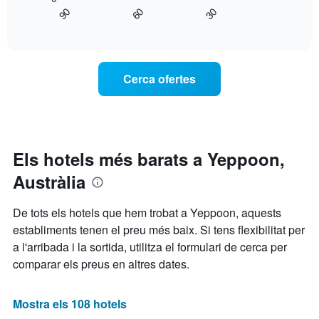
gràfic
mostra
90
60
30
mostra
End
els
of
com
interactive
dies
varia
chart
de
el
la
preu
Cerca ofertes
setmana.
d'una
El
habitació
gràfic
a
té
mesura
1
que
eix
s'acosta
Els hotels més barats a Yeppoon,
Y
la
que
Austràlia
data
mostra
de
el
l'estada
De tots els hotels que hem trobat a Yeppoon, aquests
preu
El
mitjà
establiments tenen el preu més baix. Si tens flexibilitat per
gràfic
d'una
a l'arribada i la sortida, utilitza el formulari de cerca per
té
habitació
1
comparar els preus en altres dates.
eix
X
que
Mostra els 108 hotels
mostra