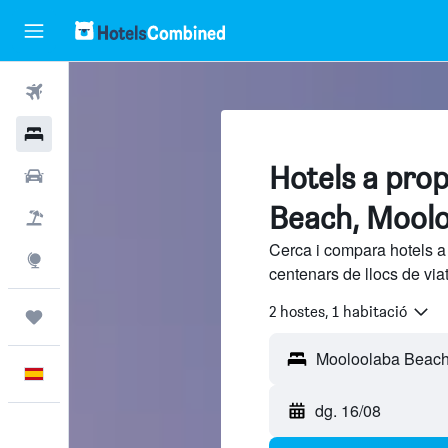
Vols
Hotels
Hotels a pro
Cotxes
Beach, Mool
Vol+hotel
Cerca i compara hotels 
Explore
centenars de llocs de via
2 hostes, 1 habitació
Viatges
Català
dg. 16/08