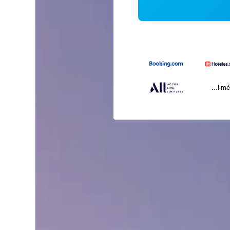
...i m