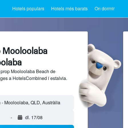
Hotels populars
Hotels més barats
On dormir
p Mooloolaba
oolaba
a prop Mooloolaba Beach de
tges a HotelsCombined i estalvia.
-
dl. 17/08