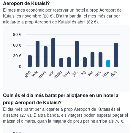
Aeroport de Kutaisi?
El mes més econòmic per reservar un hotel a prop Aeroport de
Kutaisi és novembre (20 €). D'altra banda, el mes més car per
allotjar-te a prop Aeroport de Kutaisi és abril (82 €).
90 €
Bar
Chart
60 €
graphic.
chart
with
30 €
12
bars.
0
El
febr
maig
ag
nov.
gen
abr
jul.
oct.
març
juny
set
des
següent
End
of
gràfic
interactive
mostra
chart
el
Quin és el dia més barat per allotjar-se en un hotel a
preu
prop Aeroport de Kutaisi?
mitjà
El dia més barat per allotjar-te a prop Aeroport de Kutaisi és el
d'una
dissabte (27 €). D'altra banda, els viatgers poden esperar pagar el
habitació
màxim el dimarts, quan la mitjana de preu per nit arriba als 78 €.
per
mesos