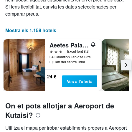
1
Si tens flexibilitat, canvia les dates seleccionades per
eix
X
comparar preus.
que
mostra
els
Mostra els 1.158 hotels
dies
de
Aeetes Palace
la
setmana.
3 estrelles
Excel·lent 8,3
El
34 Galaktion Tabidze Street, Kutaisi, Geòrgia
0,3 km del centre urbà
gràfic
té
1
24 €
eix
Ves a l'oferta
Y
que
mostra
el
On et pots allotjar a Aeroport de
preu
mitjà
Kutaisi?
d'una
habitació
Utilitza el mapa per trobar establiments propers a Aeroport