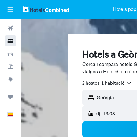
Hotels pop
Vols
Hotels
Hotels a Geò
Cotxes
Cerca i compara hotels G
Vol+hotel
viatges a HotelsCombined
Explore
2 hostes, 1 habitació
Viatges
dj. 13/08
Català