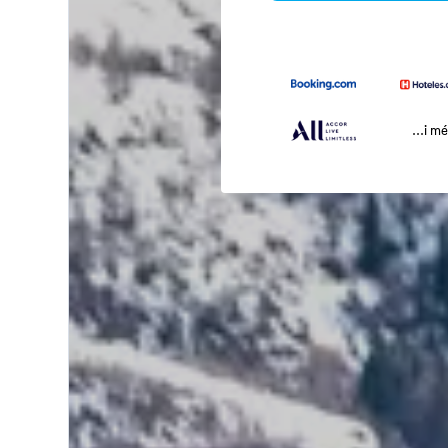
...i m