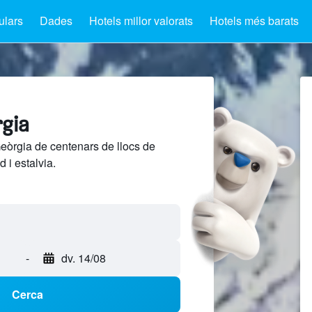
ulars
Dades
Hotels millor valorats
Hotels més barats
rgia
eòrgia de centenars de llocs de
 i estalvia.
-
dv. 14/08
Cerca