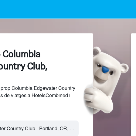
p Columbia
untry Club,
a prop Columbia Edgewater Country
cs de viatges a HotelsCombined i