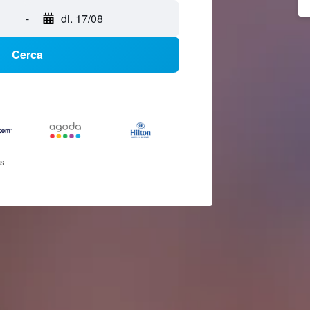
-
dl. 17/08
Cerca
és