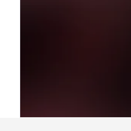
Home
Estats Units
1.006.989
Oregon