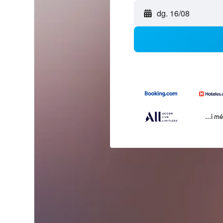
dg. 16/08
...i m