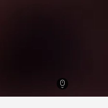
18.125
Portland
1.296
Columbia Edgewater Country Club