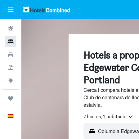
Vols
Hotels
Hotels a pro
Cotxes
Edgewater Co
Vol+hotel
Portland
Explore
Cerca i compara hotels 
Club de centenars de llo
Viatges
estalvia.
Català
2 hostes, 1 habitació