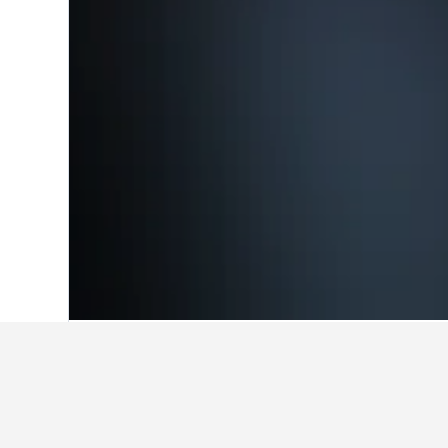
Home
Corea del Sud
39.583
Busan
2.
Informació de v
Utilitza els nostres consells amb 