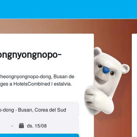
eongnyongnopo-
 Cheongnyongnopo-dong, Busan de
tges a HotelsCombined i estalvia.
-
ds. 15/08