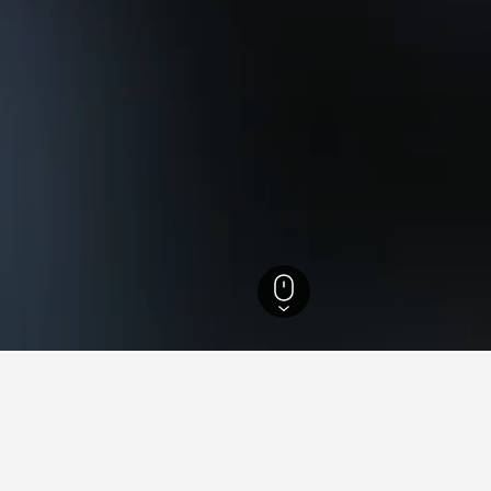
043
Cheongnyongnopo-dong
iatge per a hotels a Cheong
dades d'HotelsCombined per trobar el teu pròxim hotel a Cheon