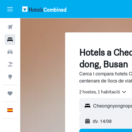
Vols
Hotels
Hotels a Ch
Cotxes
dong, Busan
Vol+hotel
Cerca i compara hotels
Explore
centenars de llocs de via
2 hostes, 1 habitació
Viatges
Català
dv. 14/08