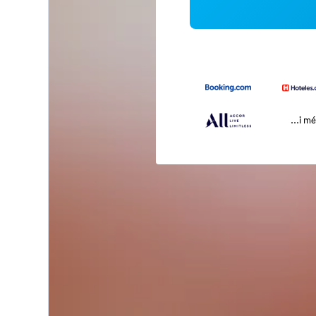
...i m