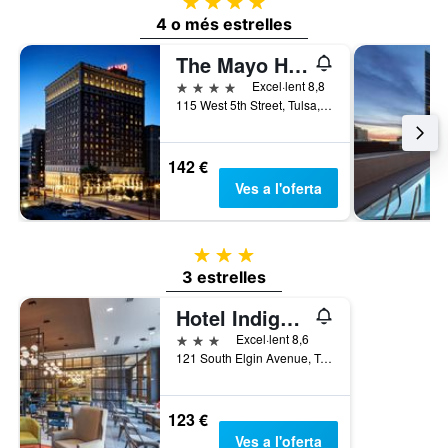
4 estrelles
4 o més estrelles
The Mayo Hotel
4 estrelles
Excel·lent 8,8
115 West 5th Street, Tulsa, OK, Estats Units
142 €
Ves a l'oferta
3 estrelles
3 estrelles
Hotel Indigo Tulsa Dwtn-Entertainment Area By IHG
3 estrelles
Excel·lent 8,6
121 South Elgin Avenue, Tulsa, OK, Estats Units
123 €
Ves a l'oferta