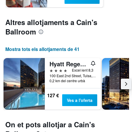
Altres allotjaments a Cain's
Ballroom
Mostra tots els allotjaments de 41
Hyatt Regency Tulsa Downtown
4 estrelles
Excel·lent 8,3
100 East 2nd Street, Tulsa, OK, Estats Units
0,2 km del centre urbà
127 €
Ves a l'oferta
On et pots allotjar a Cain's