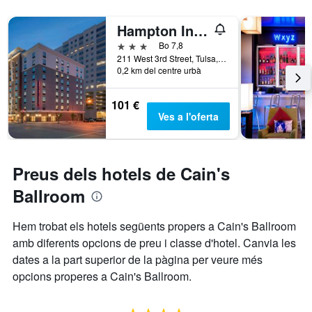
Hampton Inn and Suites Tulsa Downtown
3 estrelles
Bo 7,8
211 West 3rd Street, Tulsa, OK, Estats Units
0,2 km del centre urbà
101 €
Ves a l'oferta
Preus dels hotels de Cain's
Ballroom
Hem trobat els hotels següents propers a Cain's Ballroom
amb diferents opcions de preu i classe d'hotel. Canvia les
dates a la part superior de la pàgina per veure més
opcions properes a Cain's Ballroom.