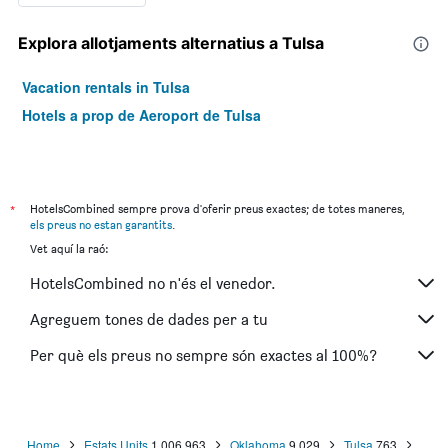
Explora allotjaments alternatius a Tulsa
Vacation rentals in Tulsa
Hotels a prop de Aeroport de Tulsa
*
HotelsCombined sempre prova d'oferir preus exactes; de totes maneres,
els preus no estan garantits
.
Vet aquí la raó:
HotelsCombined no n'és el venedor.
Agreguem tones de dades per a tu
Per què els preus no sempre són exactes al 100%?
Home
Estats Units
1.006.963
Oklahoma
9.029
Tulsa
763