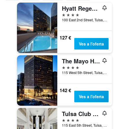
Hyatt Regency Tulsa Downtown
4 estrelles
100 East 2nd Street, Tulsa, OK, Estats Units
127 €
Ves a l'oferta
The Mayo Hotel
4 estrelles
115 West 5th Street, Tulsa, OK, Estats Units
142 €
Ves a l'oferta
Tulsa Club Hotel, Curio Collection by Hilton
4 estrelles
115 East 5th Street, Tulsa, OK, Estats Units