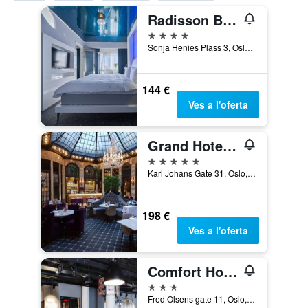
Radisson Blu Plaza Hotel, Oslo
4 estrelles
Sonja Henies Plass 3, Oslo, Oslo, Noruega
144 €
Ves a l'oferta
Grand Hotel Oslo by Scandic
5 estrelles
Karl Johans Gate 31, Oslo, Oslo, Noruega
198 €
Ves a l'oferta
Comfort Hotel Xpress Central Station
3 estrelles
Fred Olsens gate 11, Oslo, Oslo, Noruega