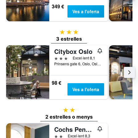
349 €
Ves a l'oferta
3 estrelles
3 estrelles
Citybox Oslo
3 estrelles
Excel·lent 8,1
Prinsens gate 6, Oslo, Oslo, Noruega
98 €
Ves a l'oferta
2 estrelles
2 estrelles o menys
Cochs Pensjonat
2 estrelles
Excel·lent 8,3