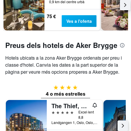
0,9 km del centre urbà
75 €
Ves a l'oferta
Preus dels hotels de Aker Brygge
Hotels ubicats a la zona Aker Brygge ordenats per preu i
classe d'hotel. Canvia les dates a la part superior de la
pàgina per veure més opcions properes a Aker Brygge.
4 estrelles
4 o més estrelles
The Thief, An Ascend Collection Hotel
5 estrelles
Excel·lent
8,8
Landgangen 1, Oslo, Oslo, Noruega