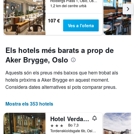
Holbergs Plass 1, Oslo, Oslo, Noruega
1,2 km del centre urbà
107 €
Ves a l'oferta
Els hotels més barats a prop de
Aker Brygge, Oslo
Aquests són els preus més baixos que hem trobat als
hotels pròxims a Aker Brygge en aquest moment.
Considera dates alternatives si pots comparar preus.
Mostra els 353 hotels
Hotel Verdandi Oslo
3 estrelles
Bo 7,3
Tordenskioldsgate 6b, Oslo, Oslo, Noruega