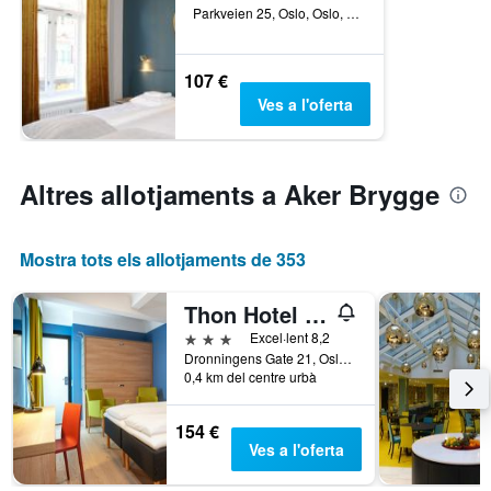
Parkveien 25, Oslo, Oslo, Noruega
107 €
Ves a l'oferta
Altres allotjaments a Aker Brygge
Mostra tots els allotjaments de 353
Thon Hotel Astoria
3 estrelles
Excel·lent 8,2
Dronningens Gate 21, Oslo, Oslo, Noruega
0,4 km del centre urbà
154 €
Ves a l'oferta