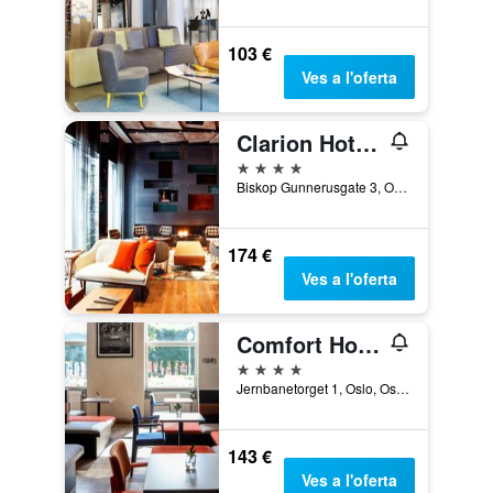
103 €
Ves a l'oferta
Clarion Hotel The Hub
4 estrelles
Biskop Gunnerusgate 3, Oslo, Oslo, Noruega
174 €
Ves a l'oferta
Comfort Hotel Grand Central
4 estrelles
Jernbanetorget 1, Oslo, Oslo, Noruega
143 €
Ves a l'oferta