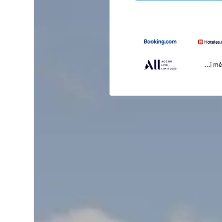
...i m