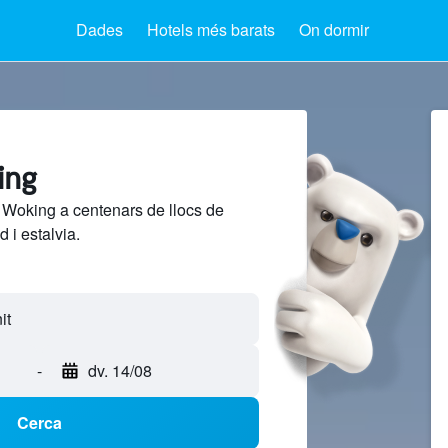
Dades
Hotels més barats
On dormir
ing
 Woking a centenars de llocs de
 i estalvia.
-
dv. 14/08
Cerca