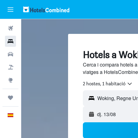
Vols
Hotels
Hotels a Wok
Cotxes
Cerca i compara hotels a
Vol+hotel
viatges a HotelsCombined
Explore
2 hostes, 1 habitació
Viatges
dj. 13/08
Català