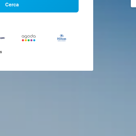
Cerca
és