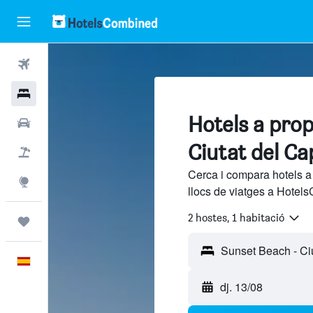
Vols
Hotels
Hotels a pro
Cotxes
Ciutat del Ca
Vol+hotel
Cerca i compara hotels 
Explore
llocs de viatges a Hotels
2 hostes, 1 habitació
Viatges
Català
dj. 13/08