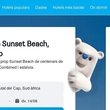
Hotels populars
Dades
Hotels més barats
On dormir
p Sunset Beach,
p
a prop Sunset Beach de centenars de
Combined i estalvia.
-
dv. 14/08