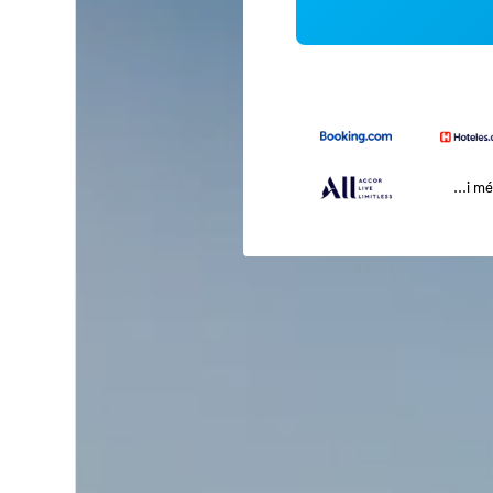
...i m