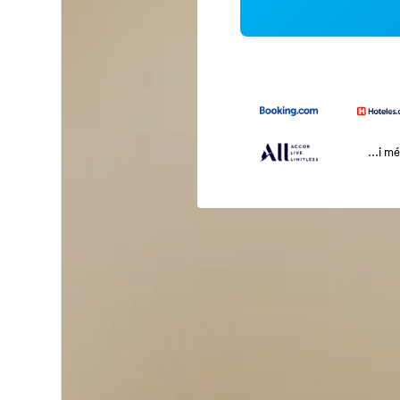
...i m