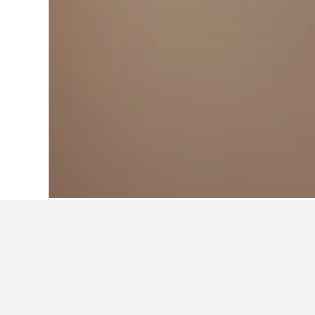
Home
Irlanda
15.861
Comtat de Sligo
Els hotels més 