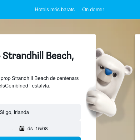
Hotels més barats
On dormir
 Strandhill Beach,
 prop Strandhill Beach de centenars
elsCombined i estalvia.
-
ds. 15/08