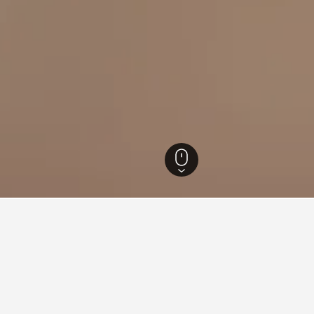
334
Strandhill Beach
barats a prop de Strandhill B