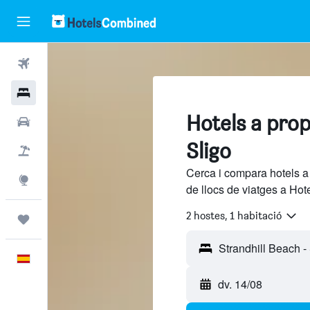
Vols
Hotels
Hotels a prop
Cotxes
Sligo
Vol+hotel
Cerca i compara hotels a
Explore
de llocs de viatges a Hot
2 hostes, 1 habitació
Viatges
Català
dv. 14/08