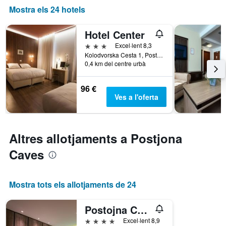
Mostra els 24 hotels
Hotel Center
3 estrelles
Excel·lent 8,3
Kolodvorska Cesta 1, Postojna, Eslovènia
0,4 km del centre urbà
96 €
Ves a l'oferta
Altres allotjaments a Postjona
Caves
Mostra tots els allotjaments de 24
Postojna Cave Hotel Jama
4 estrelles
Excel·lent 8,9