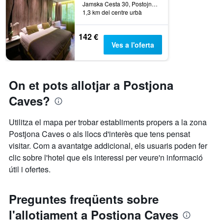
Jamska Cesta 30, Postojna, Eslovènia
1,3 km del centre urbà
142 €
Ves a l'oferta
On et pots allotjar a Postjona
Caves?
Utilitza el mapa per trobar establiments propers a la zona
Postjona Caves o als llocs d'interès que tens pensat
visitar. Com a avantatge addicional, els usuaris poden fer
clic sobre l'hotel que els interessi per veure'n informació
útil i ofertes.
Preguntes freqüents sobre
l'allotjament a Postjona Caves