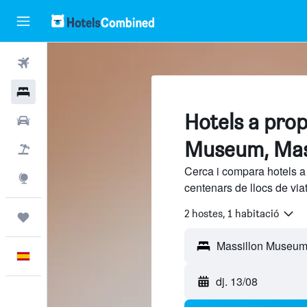
Vols
Hotels
Hotels a prop
Cotxes
Museum, Mas
Vol+hotel
Cerca i compara hotels 
Explore
centenars de llocs de via
2 hostes, 1 habitació
Viatges
Català
dj. 13/08