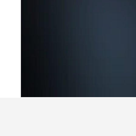
Home
Estats Units
1.006.963
Ohio
12.