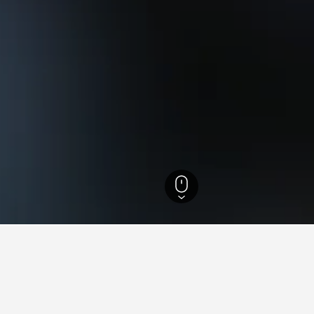
800
Canton
75
Massillon Museum