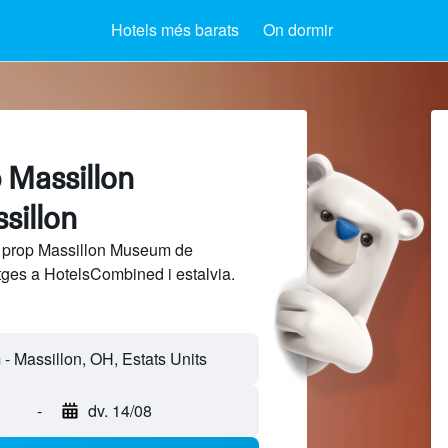
Hotels més barats
On dormir
 Massillon
sillon
a prop Massillon Museum de
tges a HotelsCombined i estalvia.
-
dv. 14/08