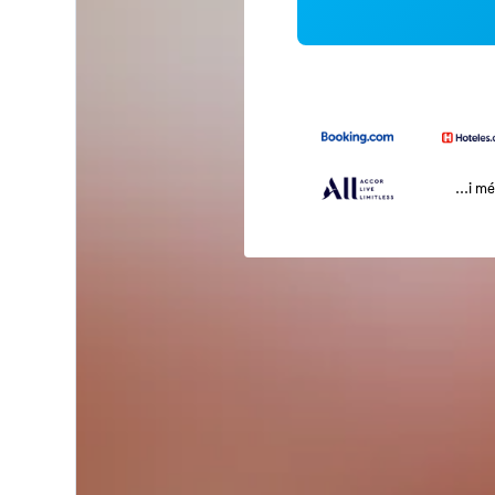
...i m