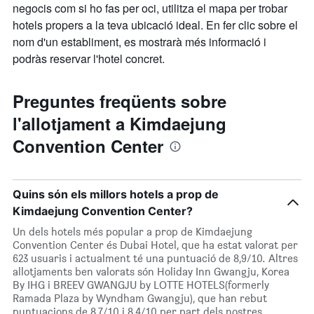
negocis com si ho fas per oci, utilitza el mapa per trobar
hotels propers a la teva ubicació ideal. En fer clic sobre el
nom d'un establiment, es mostrarà més informació i
podràs reservar l'hotel concret.
Preguntes freqüents sobre
l'allotjament a Kimdaejung
Convention Center
Quins són els millors hotels a prop de
Kimdaejung Convention Center?
Un dels hotels més popular a prop de Kimdaejung
Convention Center és Dubai Hotel, que ha estat valorat per
623 usuaris i actualment té una puntuació de 8,9/10. Altres
allotjaments ben valorats són Holiday Inn Gwangju, Korea
By IHG i BREEV GWANGJU by LOTTE HOTELS(formerly
Ramada Plaza by Wyndham Gwangju), que han rebut
puntuacions de 8,7/10 i 8,4/10 per part dels nostres