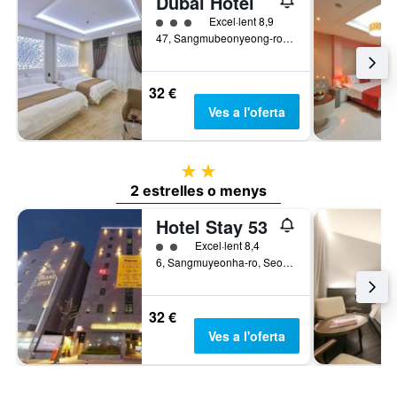
Dubai Hotel
Categoria 3
Excel·lent 8,9
47, Sangmubeonyeong-ro, Seo-gu, Gwangju, Corea del Sud
32 €
Ves a l'oferta
2 estrelles
2 estrelles o menys
Hotel Stay 53
Categoria 2
Excel·lent 8,4
6, Sangmuyeonha-ro, Seo-gu, Gwangju, Corea del Sud
32 €
Ves a l'oferta