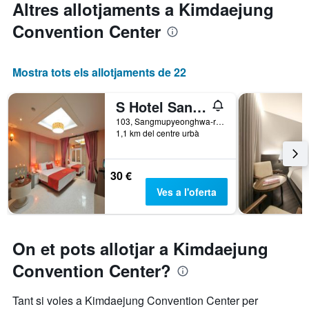
Altres allotjaments a Kimdaejung
Convention Center
Mostra tots els allotjaments de 22
S Hotel Sangmu
103, Sangmupyeonghwa-ro, Seo-gu, Gwangju, Corea del Sud
1,1 km del centre urbà
30 €
Ves a l'oferta
On et pots allotjar a Kimdaejung
Convention Center?
Tant si voles a Kimdaejung Convention Center per