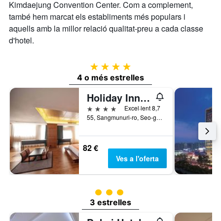
Kimdaejung Convention Center. Com a complement,
també hem marcat els establiments més populars i
aquells amb la millor relació qualitat-preu a cada classe
d'hotel.
4 estrelles
4 o més estrelles
Holiday Inn Gwangju, Korea By IHG
4 estrelles
Excel·lent 8,7
55, Sangmunuri-ro, Seo-gu, Gwangju, Corea del Sud
82 €
Ves a l'oferta
Categoria 3
3 estrelles