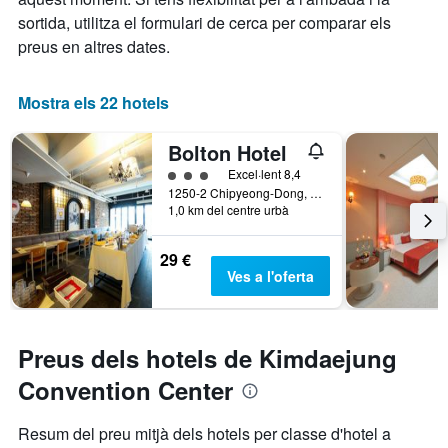
sortida, utilitza el formulari de cerca per comparar els
preus en altres dates.
Mostra els 22 hotels
Bolton Hotel
Categoria 3
Excel·lent 8,4
1250-2 Chipyeong-Dong, Gwangju, Corea del Sud
1,0 km del centre urbà
29 €
Ves a l'oferta
Preus dels hotels de Kimdaejung
Convention Center
Resum del preu mitjà dels hotels per classe d'hotel a