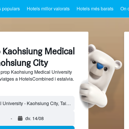
s populars
Hotels millor valorats
Hotels més barats
On 
p Kaohsiung Medical
aohsiung City
 prop Kaohsiung Medical University
viatges a HotelsCombined i estalvia.
-
dv. 14/08