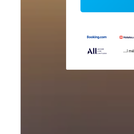
...i m