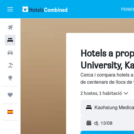
Hotel
Vols
Hotels
Hotels a pro
Cotxes
University, K
Vol+hotel
Cerca i compara hotels a
Explore
de centenars de llocs de 
2 hostes, 1 habitació
Viatges
Català
dj. 13/08